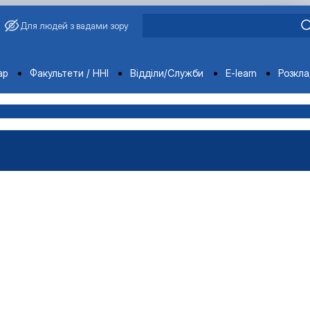
Для людей з вадами зору
ments
ар
Факультети / ННІ
Відділи/Служби
E-learn
Розкл