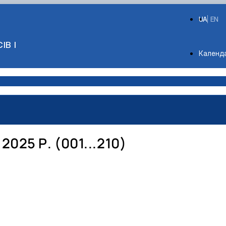
UA
EN
ІВ І
Depart
Календ
25 Р. (001...210)