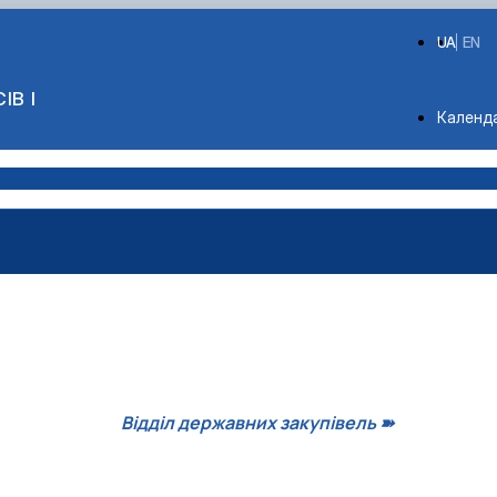
UA
EN
ІВ І
Depart
Календ
Відділ державних закупівель ➽