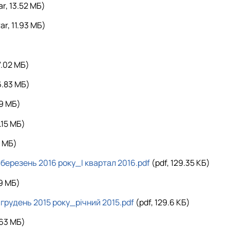
ar, 13.52 MБ)
ar, 11.93 MБ)
7.02 MБ)
6.83 MБ)
.9 MБ)
.15 MБ)
2 MБ)
–березень 2016 року_І квартал 2016.pdf
(pdf, 129.35 КБ)
.9 MБ)
–грудень 2015 року_річний 2015.pdf
(pdf, 129.6 КБ)
.63 MБ)