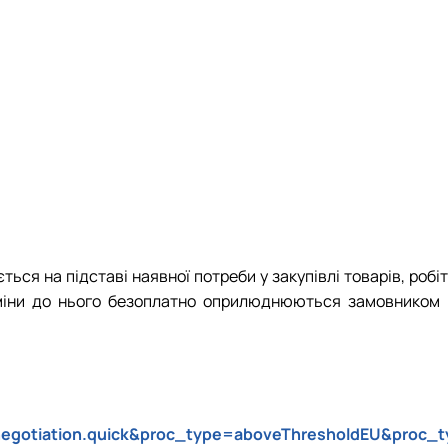
ться на підставі наявної потреби у закупівлі товарів, робіт
а зміни до нього безоплатно оприлюднюються замовником 
negotiation.quick&proc_type=aboveThresholdEU&proc_t