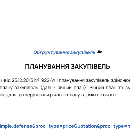
➽
Обгрунтування закупівель
ПЛАНУВАННЯ ЗАКУПІВЕЛЬ
і» від 25.12.2015 № 922-VIII планування закупівель здійснює
 плану закупівель (далі - річний план). Річний план т
ів з дня затвердження річного плану та змін до нього.
=simple.defense&proc_type=priceQuotation&proc_type=