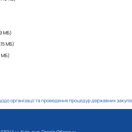
.9 MБ)
.15 MБ)
2 MБ)
 щодо організації та проведення процедур державних закупів
03041, м. Київ, вул. Героїв Оборони,