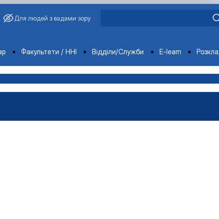
Для людей з вадами зору
ments
ар
Факультети / ННІ
Відділи/Служби
E-learn
Розкл