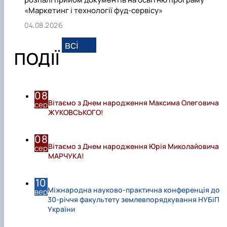
«Маркетинг і технології фуд-сервісу»
04.08.2026
всі
ПОДІЇ
08
Вітаємо з Днем народження Максима Олеговича
сер
ЖУКОВСЬКОГО!
08
Вітаємо з Днем народження Юрія Миколайовича
сер
МАРЧУКА!
10
Міжнародна науково-практична конференція до
вер
30-річчя факультету землевпорядкування НУБіП
України