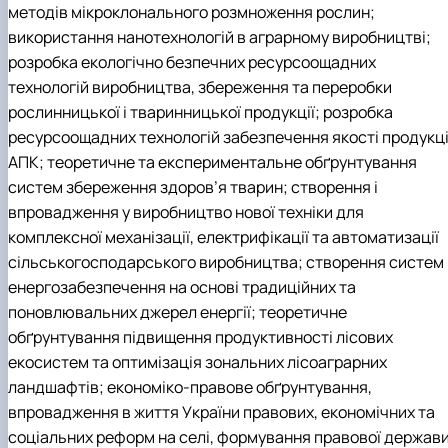
методів мікроклонального розмноження рослин;
Іноземні мови
Їдальні та буфети
Центр вивчення мов
Психологічна підтримка
Біоетична комісія
Рада молодих вчених
Методичні рекомендації, пам'ятки
ЦКНО «Агропромисловий комплекс, лісове і
Доступ до публічної інформації
Наглядова рада
Історія університету
Працевлаштування
Студентські квитки
Інклюзивне середовище
Наукові видання
садово-паркове господарство, ветеринарна
Наукові школи
Форми документів
використання нанотехнологій в аграрному виробництві;
Державні закупівлі
Рада роботодавців
Видатні випускники та працівники
Наука для бізнесу
медицина»
Стартап школа НУБіП України
Патентно-ліцензійна діяльність
Досліднику та автору
Офіційна символіка
Благодійний фонд «Голосіївська ініціатива
Звіт ректора
розробка екологічно безпечних ресурсоощадних
Обладнання НУБіП України
Звіт про проведення НТЗ
Каталог наукових послуг
Антикорупційні заходи
2020»
Пам'яті захисників України
технологій виробництва, збереження та переробки
Наукові журнали НУБіП України
«SEB-2024»
Гендерна радниця
Почесні доктори і професори НУБіП України
Уповноважена особа з питань запобігання 
рослинницької і тваринницької продукції; розробка
Наукові журнали НУБіП України (English)
«SEB-2025»
Контактна інформація
виявлення корупції
Пресслужба
ресурсоощадних технологій забезпечення якості продукці
Пам'ятка про проведення науково-технічни
Університетський кур'єр
Положення про антикорупційного
АПК; теоретичне та експериментальне обґрунтування
заходів
уповноваженого НУБіП України
Вибори ректора
Порядок планування та організації
Програма розвитку університету «Голосіївсь
Національні нормативно-правові акти
систем збереження здоров’я тварин; створення і
проведення НТЗ
ініціатива – 2025»
Нормативно-правові акти НУБіП України
впровадження у виробництво нової техніки для
Результати науково-технічних заходів
Інформаційні ресурси НАЗК
комплексної механізації, електрифікації та автоматизації
Монографії
Методичні роз’яснення НАЗК
сільськогосподарського виробництва; створення систем
Антикорупційні заходи
енергозабезпечення на основі традиційних та
поновлювальних джерел енергії; теоретичне
обґрунтування підвищення продуктивності лісових
екосистем та оптимізація зональних лісоаграрних
ландшафтів; економіко-правове обґрунтування,
впровадження в життя України правових, економічних та
соціальних реформ на селі, формування правової держави