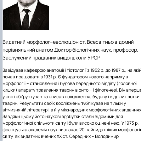
Видатний морфолог–еволюціоніст. Всесвітньо відомий
порівняльний анатом Доктор біологічних наук, професор.
Заслужений працівник вищої школи УРСР.
Завідував кафедрою анатомії і гістології з 1952 р. до 1987 р., на які
почав працювати з 1931 р. Є фундатором нового напрямку в
морфології – становлення і будова переднього відділу (головної
кишки) апарату травлення тварин в онто – і філогенезі. Він вперш
у світі обґрунтував та описав походження, будову і відділи глотки
тварин. Результати своїх досліджень публікував не тільки у
вітчизняній літературі, а й у міжнародних морфологічних виданнях
Завдяки цьому його наукові здобутки стали відомими для
морфологічної спільноти світу і були високо оцінені нею. У 1973 р.
французька академія наук визначає 20 найвидатніших морфологі
світу, як видатних вчених ХХ ст. Серед них – Володимир