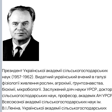
Президент Української академії сільськогосподарських
наук (1957-1962). Видатний український вчений в галузі
фізіології живлення рослин, агрохімії, ґрунтознавства,
біохімії, мікробіології. Заслужений діяч науки УРСР, доктор
сільськогосподарських наук, професор, академік АН УРСР
Всесоюзної академії сільськогосподарських наук ім.
В.І.Леніна, Української академії сільськогосподарських