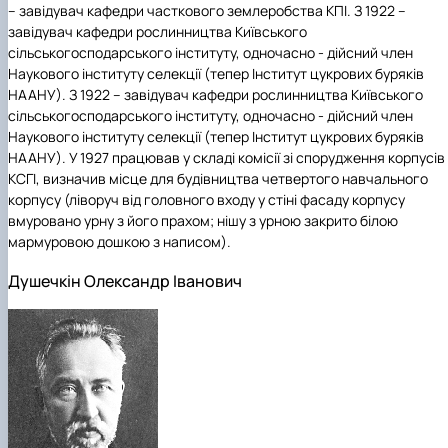
– завідувач кафедри часткового землеробства КПІ. З 1922 –
завідувач кафедри рослинництва Київського
сільськогосподарського інституту, одночасно - дійсний член
Наукового інституту селекції (тепер Інститут цукрових буряків
НААНУ). З 1922 – завідувач кафедри рослинництва Київського
сільськогосподарського інституту, одночасно - дійсний член
Наукового інституту селекції (тепер Інститут цукрових буряків
НААНУ). У 1927 працював у складі комісії зі спорудження корпусів
КСГІ, визначив місце для будівництва четвертого навчального
корпусу (ліворуч від головного входу у стіні фасаду корпусу
вмуровано урну з його прахом; нішу з урною закрито білою
мармуровою дошкою з написом).
Душечкін Олександр Іванович