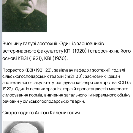
Вчений у галузі зоотехнії. Один із засновників
ветеринарного факультету КПІ (1920) і створених на його
основі КВЗІ (1921), КВІ (1930).
Проректор КВЗІ (1921-22), завідувач кафедри зоотехнії, годівлі
сільськогосподарських тварин (1921-30); засновник і декан
зоотехнічного факультету, завідувач кафедри скотарства КСГІ (з
1922). Один із перших організаторів й пропагандистів масового
силосування кормів, вивчення загального і мінерального обміну
речовин у сільськогосподарських тварин.
Скороходько Антон Каленикович