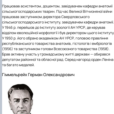
Працював асистентом, доцентом, завідувачем кафедри анатомії
сільськогосподарських тварин. Під час Великої Вітчизняної війни
працював заступником директора Свердловського
сільськогосподарського інституту, завідувачем кафедри анатомії.
У 1946 р. перейшов до Інституту зоології АН УРСР, де керував
відділом еволюційної морфології і був директором цього інституту
У 1950 р. його обрано академіком АН УРСР, головою правління
республіканського товариства анатомів, гістологів і ембріологів
(1956) та заступником голови Всесоюзного товариства (1958).
Брав активну участь у громадському житті держави — обирався
депутатом районної та обласної рад. Серед нагород орден Леніна
та багато медалей.
Гіммельрейх Герман Олександрович