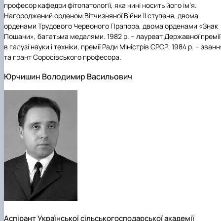
професор кафедри фітопатології, яка нині носить його ім’я.
Нагороджений орденом Вітчизняної Війни ІІ ступеня, двома
орденами Трудового Червоного Прапора, двома орденами «Знак
Пошани», багатьма медалями. 1982 р. – лауреат Державної премії
в галузі науки і техніки, премії Ради Міністрів СРСР, 1984 р. – званн
та грант Соросівського професора.
Юрчишин Володимир Васильович
Аспірант Української сільськогосподарської академії