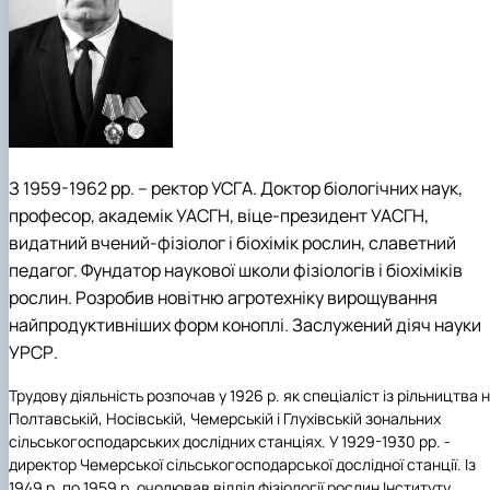
З 1959-1962 рр. – ректор УСГА. Доктор біологічних наук,
професор, академік УАСГН, віце-президент УАСГН,
видатний вчений-фізіолог і біохімік рослин, славетний
педагог. Фундатор наукової школи фізіологів і біохіміків
рослин. Розробив новітню агротехніку вирощування
найпродуктивніших форм коноплі. Заслужений діяч науки
УРСР.
Трудову діяльність розпочав у 1926 р. як спеціаліст із рільництва 
Полтавській, Носівській, Чемерській і Глухівській зональних
сільськогосподарських дослідних станціях. У 1929-1930 рр. -
директор Чемерської сільськогосподарської дослідної станції. Із
1949 р. по 1959 р. очолював відділ фізіології рослин Інституту