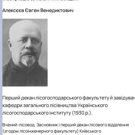
Алексєєв Євген Венедиктович
Перший декан лісогосподарського факультету й завідува
кафедри загального лісівництва Українського
лісогосподарського інституту (1930 р.).
Вчений-лісовод. Засновник і перший декан лісового відділення
(згодом лісоінженерного факультету) Київського