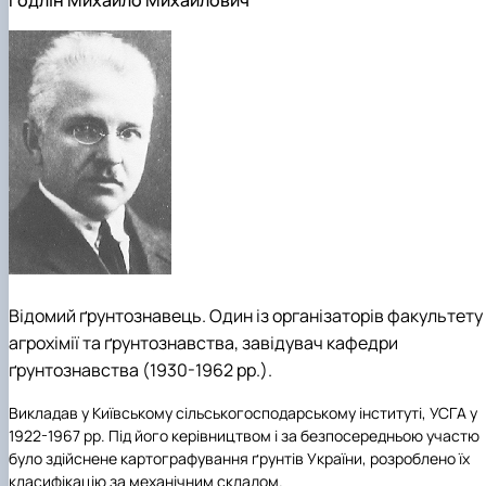
Годлін Михайло Михайлович
Відомий ґрунтознавець. Один із організаторів факультету
агрохімії та ґрунтознавства, завідувач кафедри
ґрунтознавства (1930-1962 рр.).
Викладав у Київському сільськогосподарському інституті, УСГА у
1922-1967 рр. Під його керівництвом і за безпосередньою участю
було здійснене картографування ґрунтів України, розроблено їх
класифікацію за механічним складом.