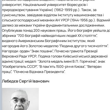
університет, Національний університет біоресурсів і
природокористування України) (1962-1999 рр.). Також, за
сумісництвом, завідував відділом Інституту машинознавства і
сільськогосподарської механіки АН УРСР (1944-1956 рр.). Відомий
далеко за межами України фундаментальними дослідженнями.
Опублікував понад 200 наукових праць. Його біографія увійшла д
збірника “700 біографій найвидатніших людей ХХ століття”,
виданого Американським Біографічним інститутом, який
нагородив його Золотою медаллю “Людина другого тисячоліття”.
Нагороди: орден “Знак пошани”, Почесна грамота Президії
Верховної Ради УРСР, Подяка голови Київської міської державної
адміністрації; медалі: “Золота медаль імені В.П. Горячкіна”, знак
“Изобретатель СССР”, “В пам’ять 1500-річчя Києва”, “Ветеран
праці”, “Почесна Відзнака Президента”.
Лебедєв Сергій Іванович