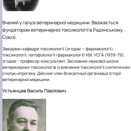
Вчений у галузі ветеринарної медицини. Вважається
фундатором ветеринарної токсикології в Радянському
Союзі.
Завідувач кафедри токсикології (згодом — фармакології і
токсикології, патофізіології і фармакології) КВІ, УСГА (1939-79),
згодом - професор-консультант. Засновник наукової школи
ветеринарних токсикологів із вивчення токсикології синтетичних
сполук нітрогену. Дійсний член Всесвітньої організації історії
ветеринарної медицини.
Устьянцев Василь Павлович