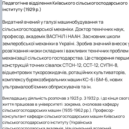
Педагогічне відділення Київського сільськогосподарського
інституту (1929 р.)
Видатний вчений у галузі машинобудування та
сільськогосподарської механіки. Доктор технічних наук,
професор, академік ВАСГНіЛ і НААН. Засновник школи
землеробської механіки в Україні. Зробив значний внесок 
розв'язання низки складних і важливих технічних проблем
механізації сільського господарства. Це створення перши
конструкцій точних сівалок СТСН-12, ССТ-12, СУПН-8,
відцентрових тукорозкидачів, ротаційних культиваторів,
комплексу бурякозбиральних машин КС-6 і БМ-6, нових
ультрамалооб’ємних обприскувачів та ін.
Викладацьку діяльність розпочав з 1923 р. З 1932 р. і до кінця свог
життя працював в університеті: зокрема, очолював кафедру
сільськогосподарських машин (1935-1962 рр.). Професор-
консультант кафедри сільськогосподарських машин Київського
сільськогосподарського інституту (Українська
сільськогосподарська академія, Національний аграрний