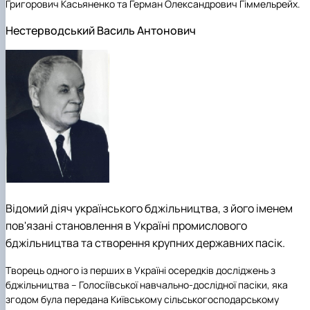
Григорович Касьяненко та Герман Олександрович Гіммельрейх.
Нестерводський Василь Антонович
Відомий діяч українського бджільництва, з його іменем
пов'язані становлення в Україні промислового
бджільництва та створення крупних державних пасік.
Творець одного із перших в Україні осередків досліджень з
бджільництва – Голосіївської навчально-дослідної пасіки, яка
згодом була передана Київському сільськогосподарському