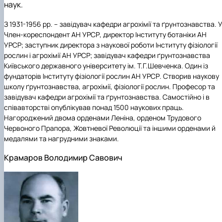
наук.
З 1931-1956 рр. – завідувач кафедри агрохімії та ґрунтознавства. У
Член-кореспондент АН УРСР, директор Інституту ботаніки АН
УРСР; заступник директора з наукової роботи Інституту фізіології
рослин і агрохімії АН УРСР; завідувач кафедри ґрунтознавства
Київського державного університету ім. Т.Г.Шевченка. Один із
фундаторів Інституту фізіології рослин АН УРСР. Створив наукову
школу ґрунтознавства, агрохімії, фізіології рослин. Професор та
завідувач кафедри агрохімії та ґрунтознавства. Самостійно і в
співавторстві опублікував понад 1500 наукових праць.
Нагороджений двома орденами Леніна, орденом Трудового
Червоного Прапора, Жовтневої Революції та іншими орденами й
медалями та нагрудними знаками.
Крамаров Володимир Савович