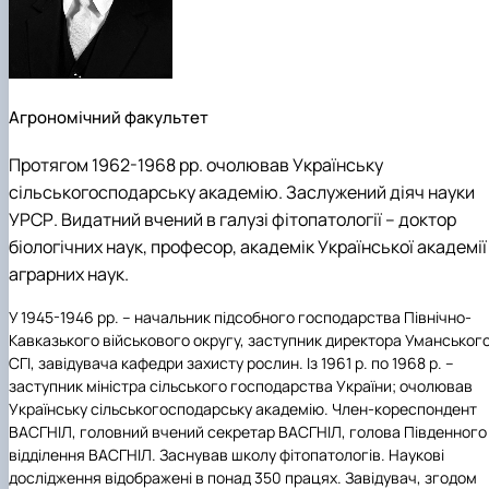
Агрономічний факультет
Протягом 1962-1968 рр. очолював Українську
сільськогосподарську академію. Заслужений діяч науки
УРСР. Видатний вчений в галузі фітопатології – доктор
біологічних наук, професор, академік Української академії
аграрних наук.
У 1945-1946 рр. – начальник підсобного господарства Північно-
Кавказького військового округу, заступник директора Уманськог
СГІ, завідувача кафедри захисту рослин. Із 1961 р. по 1968 р. –
заступник міністра сільського господарства України; очолював
Українську сільськогосподарську академію. Член-кореспондент
ВАСГНІЛ, головний вчений секретар ВАСГНІЛ, голова Південного
відділення ВАСГНІЛ. Заснував школу фітопатологів. Наукові
дослідження відображені в понад 350 працях. Завідувач, згодом