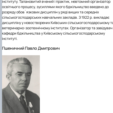
інституту. Талановитий вчений і практик, невтомний організатор
освітнього процесу, зусиллями якого бджільництво введено до
розряду обов`язкових дисциплін у ряді вищих та середніх
сільськогосподарських навчальних закладів. З 1922 р. викладає
дисципліну у новостворених Київських сільськогосподарському т
ветеринарно-зоотехнічному інститутах. Організатор та завідувач
кафедри бджільництва у Київському сільськогосподарському
інституті.
Пшеничний Павло Дмитрович