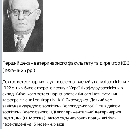
Перший декан ветеринарного факультету та директор КВЗ
(1924-1926 рр.).
Доктор ветеринарних наук, професор, вчений у галузі зоогігієни. 
1922 р. ним було створено першу в Україні кафедру зоогігієни в
складі Київського ветеринарно-зоотехнічного інституту, нині
кафедра гігієни і санітарії ім. А.К. Скроходька. Деякий час
завідував кафедрою зоогігієни Вологодського СГІ та відділом
зоогігієни Всесоюзного НДІ експериментальної ветеринарної
медицини (м. Москва). Автор ряду наукових праць, які були
перекладені на 15 іноземних мов.