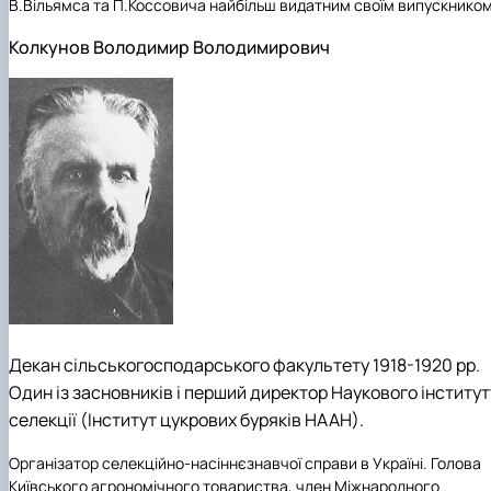
В.Вільямса та П.Коссовича найбільш видатним своїм випускником
Колкунов Володимир Володимирович
Декан сільськогосподарського факультету 1918-1920 рр.
Один із засновників і перший директор Наукового інститут
селекції (Інститут цукрових буряків НААН).
Організатор селекційно-насіннєзнавчої справи в Україні. Голова
Київського агрономічного товариства, член Міжнародного