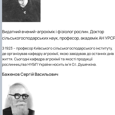
Видатний вчений-агрохімік і фізіолог рослин. Доктор
сільськогосподарських наук, професор, академік АН УРСР
З 1923 – професор Київського сільськогосподарського інституту,
де організував кафедру агрохімії, якою завідував до останніх днів
життя. Сьогодні кафедра агрохімії та якості продукції
рослинництва НУБіП України носить ім’я О.І. Душечкіна.
Баженов Сергій Васильович