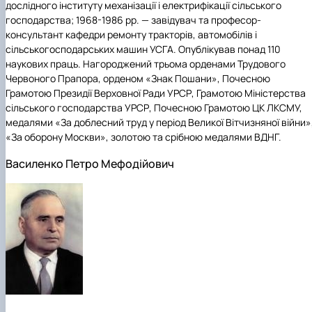
дослідного інституту механізації і електрифікації сільського
господарства; 1968-1986 рр. — завідувач та професор-
консультант кафедри ремонту тракторів, автомобілів і
сільськогосподарських машин УСГА. Опублікував понад 110
наукових праць. Нагороджений трьома орденами Трудового
Червоного Прапора, орденом «Знак Пошани», Почесною
Грамотою Президії Верховної Ради УРСР, Грамотою Міністерства
сільського господарства УРСР, Почесною Грамотою ЦК ЛКСМУ,
медалями «За доблесний труд у період Великої Вітчизняної війни»
«За оборону Москви», золотою та срібною медалями ВДНГ.
Василенко Петро Мефодійович