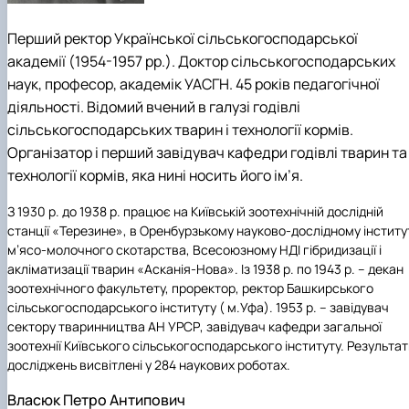
Перший ректор Української сільськогосподарської
академії (1954-1957 рр.). Доктор сільськогосподарських
наук, професор, академік УАСГН. 45 років педагогічної
діяльності. Відомий вчений в галузі годівлі
сільськогосподарських тварин і технології кормів.
Організатор і перший завідувач кафедри годівлі тварин та
технології кормів, яка нині носить його ім’я.
З 1930 р. до 1938 р. працює на Київській зоотехнічній дослідній
станції «Терезине», в Оренбурзькому науково-дослідному інститу
м’ясо-молочного скотарства, Всесоюзному НДІ гібридизації і
акліматизації тварин «Асканія-Нова». Із 1938 р. по 1943 р. – декан
зоотехнічного факультету, проректор, ректор Башкирського
сільськогосподарського інституту ( м.Уфа). 1953 р. – завідувач
сектору тваринництва АН УРСР, завідувач кафедри загальної
зоотехнії Київського сільськогосподарського інституту. Результа
досліджень висвітлені у 284 наукових роботах.
Власюк Петро Антипович