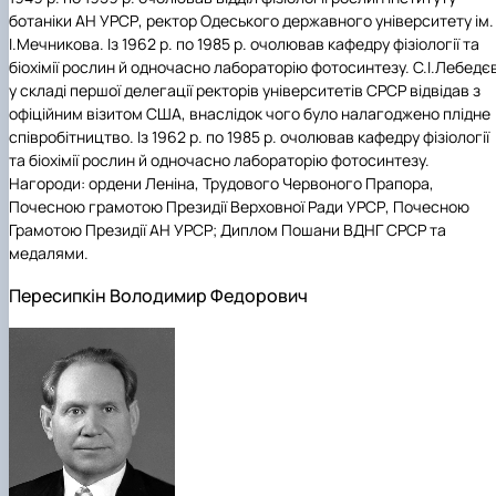
ботаніки АН УРСР, ректор Одеського державного університету ім.
І.Мечникова. Із 1962 р. по 1985 р. очолював кафедру фізіології та
біохімії рослин й одночасно лабораторію фотосинтезу. С.І.Лебедє
у складі першої делегації ректорів університетів СРСР відвідав з
офіційним візитом США, внаслідок чого було налагоджено плідне
співробітництво. Із 1962 р. по 1985 р. очолював кафедру фізіології
та біохімії рослин й одночасно лабораторію фотосинтезу.
Нагороди: ордени Леніна, Трудового Червоного Прапора,
Почесною грамотою Президії Верховної Ради УРСР, Почесною
Грамотою Президії АН УРСР; Диплом Пошани ВДНГ СРСР та
медалями.
Пересипкін Володимир Федорович