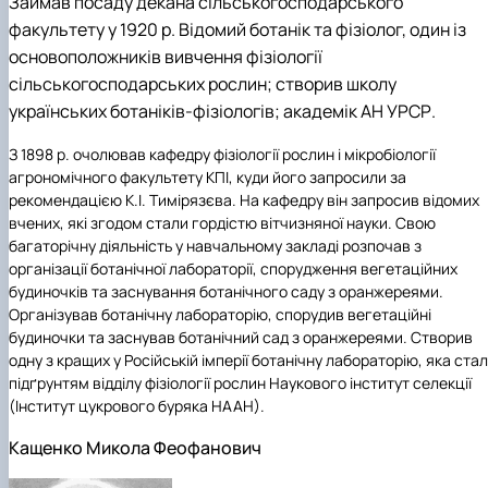
Займав посаду декана сільськогосподарського
факультету у 1920 р. Відомий ботанік та фізіолог, один із
основоположників вивчення фізіології
сільськогосподарських рослин; створив школу
українських ботаніків-фізіологів; академік АН УРСР.
З 1898 р. очолював кафедру фізіології рослин і мікробіології
агрономічного факультету КПІ, куди його запросили за
рекомендацією К.І. Тимірязєва. На кафедру він запросив відомих
вчених, які згодом стали гордістю вітчизняної науки. Свою
багаторічну діяльність у навчальному закладі розпочав з
організації ботанічної лабораторії, спорудження вегетаційних
будиночків та заснування ботанічного саду з оранжереями.
Організував ботанічну лабораторію, спорудив вегетаційні
будиночки та заснував ботанічний сад з оранжереями. Створив
одну з кращих у Російській імперії ботанічну лабораторію, яка ста
підґрунтям відділу фізіології рослин Наукового інститут селекції
(Інститут цукрового буряка НААН).
Кащенко Микола Феофанович