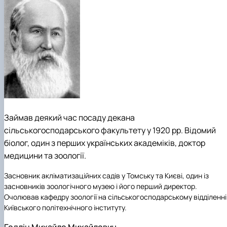
Займав деякий час посаду декана
сільськогосподарського факультету у 1920 рр. Відомий
біолог, один з перших українських академіків, доктор
медицини та зоології.
Засновник акліматизаційних садів у Томську та Києві, один із
засновників зоологічного музею і його перший директор.
Очолював кафедру зоології на сільськогосподарському відділенні
Київського політехнічного інституту.