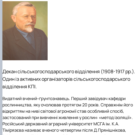
Декан сільськогосподарського відділення (1908-1917 рр.)
Один із активних організаторів сільськогосподарського
відділення КПІ.
Видатний вчений-ґрунтознавець. Перший завідувач кафедри
рослинництва, яку очолював протягом 20 років. Справжнім його
відкриттям на ниві світової агрономії став особливий спосіб,
застосований при вивченні живлення у рослин: «метод ізоляції».
Російський державний аграрний університет МСГА ім. К.А.
Тімірязєва називає вченого четвертим після Д.Прянішнікова,