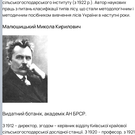
сільськогосподарського інституту (з 1922 р.). Автор наукових
праць з питань класифікації типів лісу, що стали методологічним і
методичним посібником вивчення лісів України в наступні роки.
Малюшицький Микола Кирилович
Видатний ботанік, академік АН БРСР.
З 1912 – директор, згодом – керівник відділу Київської крайової
сільськогосподарської дослідної станції. З 1920 – професор, з 1921