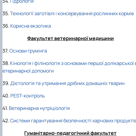
34.
Гідрологія
35.
Технології заготівлі і консервування рослинних кормів
36.
Корисна екзотика
Факультет ветеринарної медицини
37.
Основи грумінга
38.
Кінологія і філінологія з основами першої долікарської 
етеринарної допомоги
39.
Дієтологія та утримання дрібних домашніх тварин
40.
PEST-контроль
41.
Ветеринарна нутріціологія
42.
Системи гарантування безпечності харчових продукті
Гуманітарно-педагогічний факультет