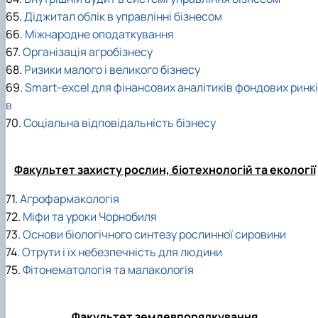
65.
Діджитал облік в управлінні бізнесом
66.
Міжнародне оподаткування
67.
Організація агробізнесу
68.
Ризики малого і великого бізнесу
69.
Smart-excel для фінансових аналітиків фондових ринкі
в
70.
Соціальна відповідальність бізнесу
Факультет захисту рослин, біотехнологій та екології
71.
Агрофармакологія
72.
Міфи та уроки Чорнобиля
73.
Основи біологічного синтезу рослинної сировини
74.
Отрути і їх небезпечність для людини
75.
Фітонематологія та малакологія
Факультет землевпорядкування