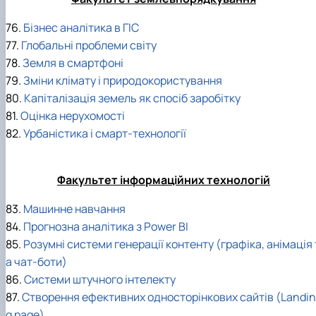
76.
Бізнес аналітика в ГІС
77.
Глобальні проблеми світу
78.
Земля в смартфоні
79.
Зміни клімату і природокористування
80.
Капіталізація земель як спосіб заробітку
81.
Оцінка нерухомості
82.
Урбаністика і смарт-технології
Факультет інформаційних технологій
83.
Машинне навчання
84.
Прогнозна аналітика з Power BI
85.
Розумні системи генерації контенту (графіка, анімація 
а чат-боти)
86.
Системи штучного інтелекту
87.
Створення ефективних односторінкових сайтів (Landin
g page)