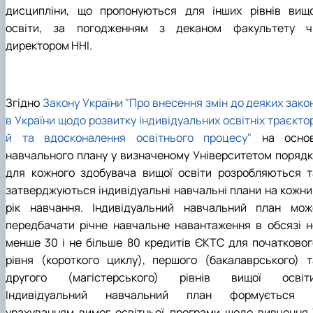
дисципліни, що пропонуються для інших рівнів вищо
освіти, за погодженням з деканом факультету ч
директором ННІ.
Згідно
Закону України "Про внесення змін до деяких зако
в України щодо розвитку індивідуальних освітніх траєкто
й та вдосконалення освітнього процесу"
на основ
навчального плану у визначеному Університетом порядк
для кожного здобувача вищої освіти розробляються т
затверджуються індивідуальні навчальні плани на кожни
рік навчання. Індивідуальний навчальний план мож
передбачати річне навчальне навантаження в обсязі н
менше 30 і не більше 80 кредитів ЄКТС для початковог
рівня (короткого циклу), першого (бакалаврського) т
другого (магістерського) рівнів вищої освіти
Індивідуальний навчальний план формується 
урахуванням вимог освітньої програми щодо вивчення ї