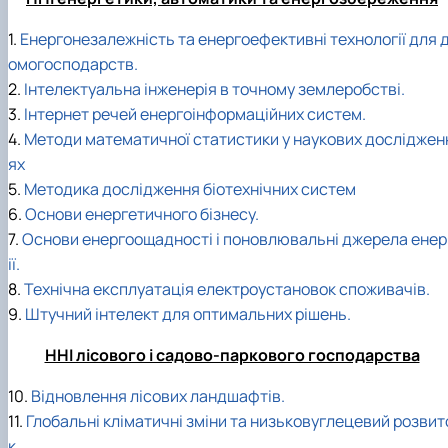
1.
Енергонезалежність та енергоефективні технології для 
омогосподарств.
2.
Інтелектуальна інженерія в точному землеробстві.
3.
Інтернет речей енергоінформаційних систем.
4.
Методи математичної статистики у наукових досліджен
ях
5.
Методика дослідження біотехнічних систем
6.
Основи енергетичного бізнесу.
7.
Основи енергоощадності і поновлювальні джерела енер
ії.
8.
Технічна експлуатація електроустановок споживачів.
9.
Штучний інтелект для оптимальних рішень.
ННІ лісового і садово-паркового господарства
10.
Відновлення лісових ландшафтів.
11.
Глобальні кліматичні зміни та низьковуглецевий розвит
к.