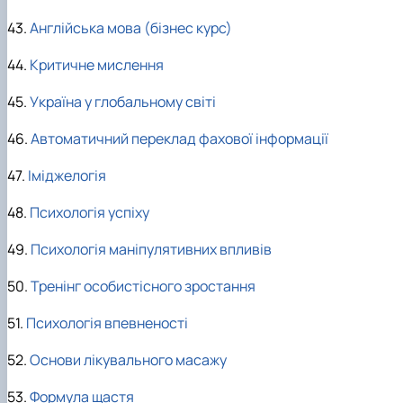
43.
Англійська мова (бізнес курс)
44.
Критичне мислення
45.
Україна у глобальному світі
46.
Автоматичний переклад фахової інформації
47.
Іміджелогія
48.
Психологія успіху
49.
Психологія маніпулятивних впливів
50.
Тренінг особистісного зростання
51.
Психологія впевненості
52.
Основи лікувального масажу
53.
Формула щастя