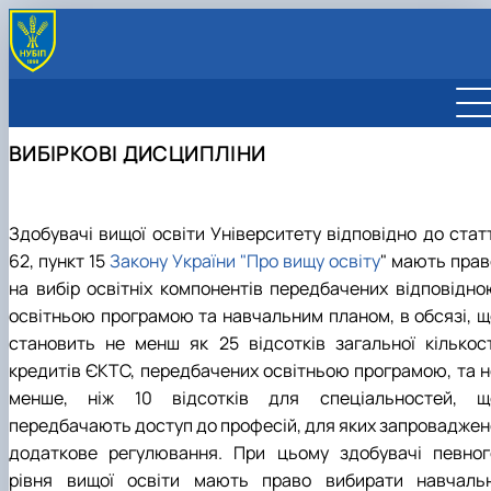
ОРГАНІЗАЦІЯ ОСВІТНЬОГО ПРОЦЕСУ
Графік освітнього процесу
ОСВІТНІ ПРОГРАМИ
ВИБІРКОВІ ДИСЦИПЛІНИ
Вибіркові дисципліни
2026/2027 навчальний рік
СТАНДАРТИ ВИЩОЇ ОСВІТИ
Розклад занять
2025/2026 навчальний рік
ПОЛОЖЕННЯ
Безпека під час навчання
2024/2025 навчальний рік
Положення
ЛІЦЕНЗІЯ ТА АКРЕДИТАЦІЇ
Графік відкритих занять
2023/2024 навчальний рік
Обговорення проєктів Положень
Ліцензія
СИСТЕМА МЕНЕДЖМЕНТУ ЯКОСТІ
Здобувачі вищої освіти Університету відповідно до статт
Інклюзивне середовище
2022/2023 навчальний рік
Акредитація
Портал СМЯ
62, пункт 15
Закону України "Про вищу освіту
" мають прав
Рейтингові списки здобувачів вищої освіти
2021/2022 навчальний рік
Відомості самооцінювання освітніх програм
Сертифікати про акредитацію у ЄДЕБО
Сертифікати системи менеджменту
на вибір освітніх компонентів передбачених відповідно
2020/2021 навчальний рік
Постакредитаційний моніторинг
Сертифікати, видані МОН України
2020/2021
Англомовна версія
освітньою програмою та навчальним планом, в обсязі, щ
2019/2020 навчальний рік
Сертифікати, видані НАЗЯВО
2021/2022
Інструкція проведення постакредитаційног
Україномовна версія
2018/2019 навчальний рік
становить не менш як 25 відсотків загальної кількост
моніторингу
2022/2023
Німецькомовна версія
2017/2018 навчальний рік
2023/2024
Відомості постакредитаційного моніторинг
кредитів ЄКТС, передбачених освітньою програмою, та н
2024/2025
менше, ніж 10 відсотків для спеціальностей, щ
2025/2026
передбачають доступ до професій, для яких запроваджен
додаткове регулювання. При цьому здобувачі певног
рівня вищої освіти мають право вибирати навчальн