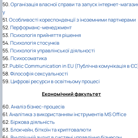
50.
Організація власної справи та запуск інтернет-магази
у
51.
Особливості кореспонденції з іноземними партнерами
52.
Перформанс-менеджмент
53.
Психологія прийняття рішення
54.
Психологія стосунків
55.
Психологія управлінської діяльності
56.
Психосоматика
57.
Public Communication in EU (Публічна комунікація в ЄС
58.
Філософія сексуальності
59.
Цифрові ресурси в освітньому процесі
Економічний факультет
60.
Аналіз бізнес-процесів
61.
Аналітика з використанням інструментів MS Office
62.
Біржова діяльність
63.
Блокчейн, біткоїн та криптовалюти
64.
Внутрішній аудит в системі управління бізнесом