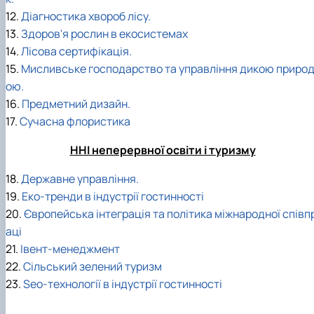
12.
Діагностика хвороб лісу.
13.
Здоров'я рослин в екосистемах
14.
Лісова сертифікація.
15.
Мисливське господарство та управління дикою приро
ою.
16.
Предметний дизайн.
17.
Сучасна флористика
ННІ неперервної освіти і туризму
18.
Державне управління.
19.
Еко-тренди в індустрії гостинності
20.
Європейська інтеграція та політика міжнародної співп
аці
21.
Івент-менеджмент
22.
Сільський зелений туризм
23.
Seo-технології в індустрії гостинності