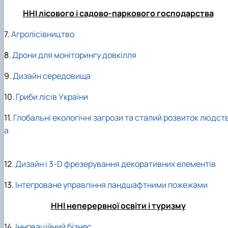
ННІ лісового і садово-паркового господарства
7.
Агролісівництво
8.
Дрони для моніторингу довкілля
9.
Дизайн середовища
10.
Гриби лісів України
11.
Глобальні екологічні загрози та сталий розвиток людст
а
12.
Дизайн і 3-D фрезерування декоративних елементів
13.
Інтегроване управління ландшафтними пожежами
ННІ неперервної освіти і туризму
14.
Інноваційний бізнес