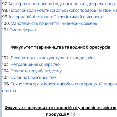
97.
Альтернативні палива і відновлювальні джерела енергі
98.
Гідроприводи новітньої сільськогосподарської техніки
99.
Інформаційні технології в логістичній діяльності
100.
Майстерність прийняття інженерних рішень
101.
Смарт ферма
Факультет тваринництва та водних біоресурсів
102.
Декоративна аквакультура та аквадизайн
103.
Нетрадиційне конярство
104.
Етанол на службі людству
105.
Сучасне бджільництво
106.
Технологія органічного виробництва продукції тварин
ництва
Факультет харчових технологій та управління якістю
продукції АПК