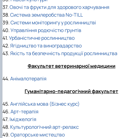
37.
Овочі та фрукти для здорового харчування
38.
Система землеробства No-TILL
39.
Системи моніторингу у рослинництві
40.
Управління родючістю ґрунтів
41.
Урбаністичне рослинництво
42.
Ягідництво та виноградарство
43.
Якість та безпечність продукції рослинництва
Факультет ветеринарної медицини
44.
Анімалотерапія
Гуманітарно-педагогічний факультет
45.
Англійська мова (Бізнес курс)
46.
Арт-терапія
47.
Іміджелогія
48.
Культурологічний арт-релакс
49.
Ораторське мистецтво