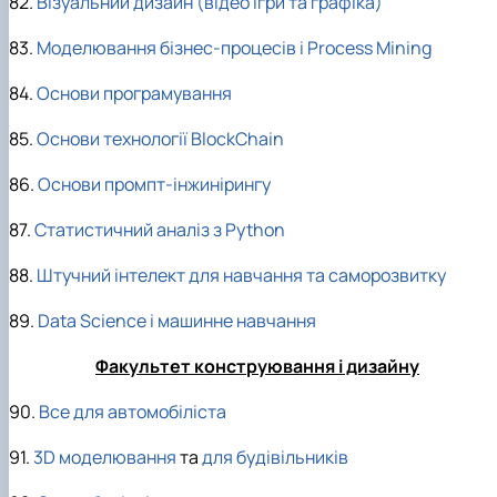
82.
Візуальний дизайн (відео ігри та графіка)
83.
Моделювання бізнес-процесів і Process Mining
84.
Основи програмування
85.
Основи технології ВlockChain
86.
Основи промпт-інжинірингу
87.
Статистичний аналіз з Рython
88.
Штучний інтелект для навчання та саморозвитку
89.
Data Science і машинне навчання
Факультет конструювання і дизайну
90.
Все для автомобіліста
91.
3D моделювання
та
для будівільників