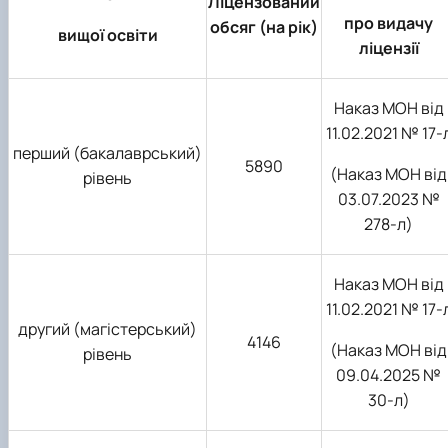
Ліцензований
про видачу
обсяг (на рік)
вищої освіти
ліцензії
Наказ МОН від
11.02.2021 №
17-
перший (бакалаврський)
5890
(
Наказ МОН від
рівень
03.07.2023 №
278-л
)
Наказ МОН від
11.02.2021 №
17-
другий (магістерський)
4146
(Наказ МОН від
рівень
09.04.2025 №
30-л)