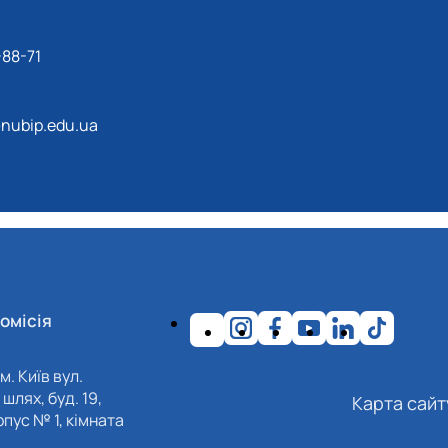
-88-71
ubip.edu.ua
омісія
м. Київ вул.
шлях, буд. 19,
Карта сайт
пус № 1, кімната