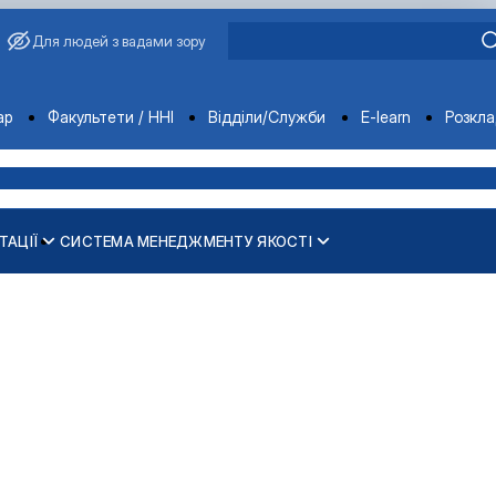
Для людей з вадами зору
ments
ар
Факультети / ННІ
Відділи/Служби
E-learn
Розкл
ТАЦІЇ
СИСТЕМА МЕНЕДЖМЕНТУ ЯКОСТІ