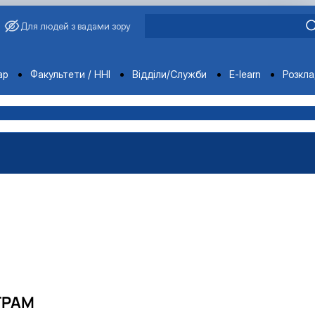
Для людей з вадами зору
ments
ар
Факультети / ННІ
Відділи/Служби
E-learn
Розкл
ГРАМ