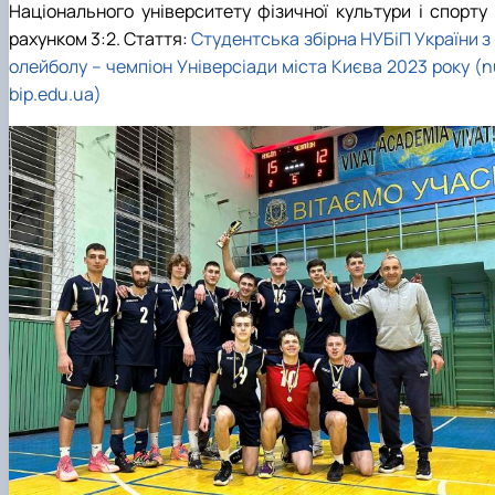
Національного університету фізичної культури і спорту 
рахунком 3:2. Стаття:
Студентська збірна НУБіП України з
олейболу – чемпіон Універсіади міста Києва 2023 року (n
bip.edu.ua)