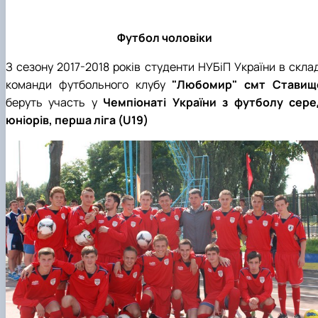
Футбол чоловіки
З сезону 2017-2018 років студенти НУБіП України в склад
команди футбольного клубу
"Любомир" смт Ставищ
беруть участь у
Чемпіонаті України з футболу сере
юніорів, перша ліга (U19)