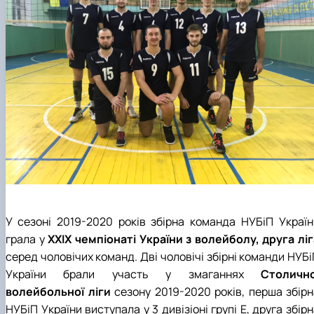
У сезоні 2019-2020 років збірна команда НУБіП Україн
грала у
ХХІХ чемпіонаті України з волейболу, друга ліг
серед чоловічих команд. Дві чоловічі збірні команди НУБ
України брали участь у змаганнях
Столично
волейбольної ліги
сезону 2019-2020 років, перша збірн
НУБіП України виступала у 3 дивізіоні групі Е, друга збір