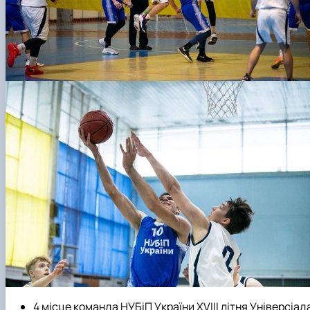
4 місце команда НУБіП України ХVIII літня Універсіад