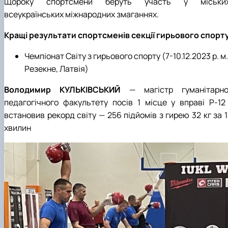
Щороку спортсмени беруть участь у міських
всеукраїнських міжнародних змаганнях.
Кращі результати спортсменів секції гирьового спорт
Чемпіонат Світу з гирьового спорту (7-10.12.2023 р. м.
Резекне, Латвія)
Володимир КУЛЬКІВСЬКИЙ
— магістр гуманітарно
педагогічного факультету посів 1 місце у вправі Р-12 
встановив рекорд світу — 256 підйомів з гирею 32 кг за 
хвилин