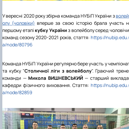
У вересні 2020 року збірна команда НУБіП України з
волей
олу (чоловіки)
вперше за свою історію брала участь н
першому етапі
кубку України
з волейболу серед чоловічи
команд сезону 2020-2021 років, стаття:
https://nubip.edu
a/node/80796
Команда НУБіП України регулярно бере участь у чемпіонат
та кубку "
Столичної ліги з волейболу
". Граючий трене
команди —
Микола ВИШНЕВСЬКИЙ
— старший виклада
кафедри фізичного виховання. Стаття:
https://nubip.edu
a/node/82859