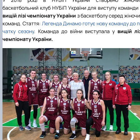
У 2018 році в НУБіП України створено жіночи
баскетбольний клуб НУБіП України для виступу команди 
вищій лізі чемпіонату України
з баскетболу серед жіночи
команд. Стаття:
Легенда Динамо готує нову команду до п
чатку сезону
. Команда до війни виступала у
вищій ліз
чемпіонату України.