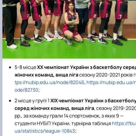
5-8 місце
ХХ чемпіонат України з баскетболу сере
жіночих команд, вища ліга
сезону 2020-2021 років
h
tps://nubip.edu.ua/node/82046
,
https://nubip.edu.ua/
ode/82730
;
2 місце у групі 1
ХІХ чемпіонат України з баскетбол
серед жіночих команд, вища ліга
, сезону 2019-202
рр., за команду грали 14 спортсменок, з яких 9 —
студенти НУБіП України, турнірна таблиця
https://fbu
ua/statistics/league-10843
;