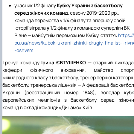
учасник 1/2 фіналу
Кубку України з баскетболу
серед жіночих команд
, сезону 2019-2020 рр.,
команда перемогла у 1/4 фіналу та вперше у своїй
історії зіграла
у
1/2 фіналу
з командою суперліги БК
Рівне — майбутнім переможцем Кубку, стаття:
https://
bu.ua/news/kubok-ukrani-zhinki-drugiy-finalist---rivn
-oshvsm
Тренує команду
Ірина ЄВТУШЕНКО
— старший виклада
кафедри фізичного виховання, майстер спорт
міжнародного класу з баскетболу, тренер першої категорії
баскетболу, тренерська ліцензія — А федерації баскетбол
України (реєстраційний номер 1848), володар кубк
європейських чемпіонів з баскетболу серед жіночи
команд в складі команди«Динамо» Київ