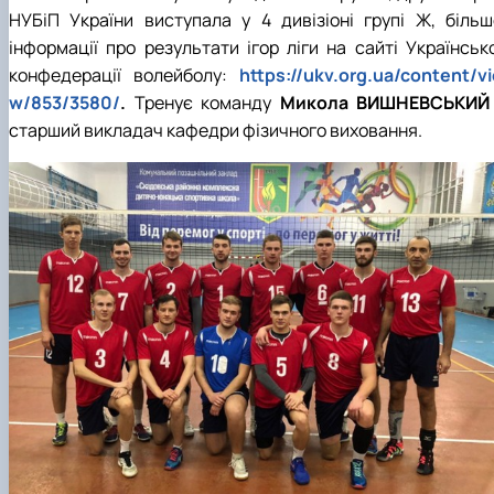
НУБіП України виступала у 4 дивізіоні групі Ж, більш
інформації про результати ігор ліги на сайті Українсько
конфедерації волейболу:
https://ukv.org.ua/content/v
w/853/3580/
.
Тренує команду
Микола ВИШНЕВСЬКИ
старший викладач кафедри фізичного виховання.