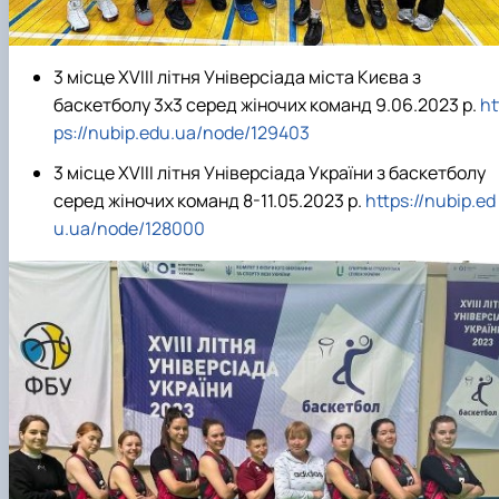
3 місце ХVІІІ літня Універсіада міста Києва з
баскетболу 3х3 серед жіночих команд 9.06.2023 р.
ht
ps://nubip.edu.ua/node/129403
3 місце ХVІІІ літня Універсіада України з баскетболу
серед жіночих команд 8-11.05.2023 р.
https://nubip.ed
u.ua/node/128000