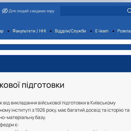
Для людей з вадами зору
ments
ар
Факультети / ННІ
Відділи/Служби
E-learn
Розкл
кової підготовки
к від викладання військової підготовки в Київському
му інституті з 1926 року, має багатий досвід та історію та
но-матеріальну базу.
федри є: