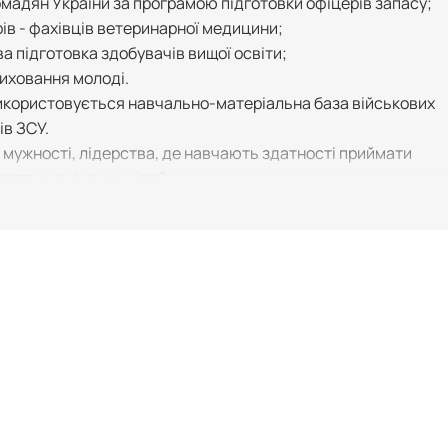
омадян України за програмою підготовки офіцерів запасу;
рів - фахівців ветеринарної медицини;
а підготовка здобувачів вищої освіти;
виховання молоді.
використовується навчально-матеріальна база військових
ів ЗСУ.
мужності, лідерства, де навчають здатності приймати
ягати намічених цілей.