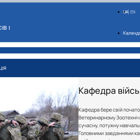
UA
EN
ІВ І
Depart
Календ
ЦІЯ
Кафедра війсь
Кафедра бере свій почато
Ветеринарному Зоотехнічно
сучасну, потужну навчаль
Головними завданнями ка