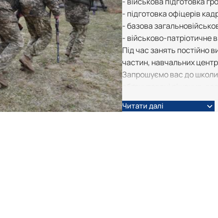
- військова підготовка гр
- підготовка офіцерів кад
- базова загальновійськов
- військово-патріотичне 
Під час занять постійно 
частин, навчальних центр
Запрошуємо вас до школи 
обґрунтовані рішення, дос
Читати далі