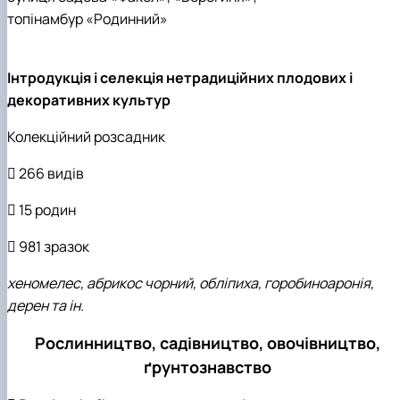
топінамбур «Родинний»
Інтродукція і селекція нетрадиційних плодових і
декоративних культур
Колекційний розсадник
 266 видів
 15 родин
 981 зразок
хеномелес, абрикос чорний, обліпиха, горобиноаронія,
дерен та ін.
Рослинництво, садівництво, овочівництво,
ґрунтознавство