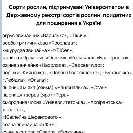
Сорти рослин, підтримувані Університетом в
Державному реєстрі сортів рослин, придатних
для поширення в Україні
аґрус звичайний «Василько», «Тікич» ;
верба тритичинкова «Ярослава»;
кукурудза звичайна «НУБіСел»;
малина «Промінь», «Осіння», «Космічна», «Благородна»;
ожина звичайна «Насолода», «Садове чудо»;
порічки «Кияночка», «Поляна Голосіївська», «Бужанська»,
«Лебідка», «Ольга»;
пшениця м’яка (озима) «Національна», «Стан»;
пшениця тверда (яра) «Тера»;
смородина чорна «Університетська», «Аспірантська»,
«Лелека»,
«Ювілейна Шеренгового »;
сосна звичайна «БЖ6»;
суниця садова «Факел», «Берегиня»;