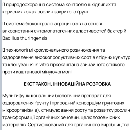
 природоохоронна система контролю шкідливих та
корисних комах рослин закритого ґрунт
 система біоконтролю агроцинозів на основі
використання ентомопатогенних властивостей бактерій
Bacillus thuringensis
 технології мікроклонального розмноження та
оздоровлення високопродуктивних сортів ягідних культу
та клонування in vitro гіркокаштана звичайного стійкого
проти каштанової мінуючої молі
ЕКСТРАКОН. ІННОВАЦІЙНА РОЗРОБКА
Мультифункціональний біологічний препарат для
оздоровлення ґрунту (природний консорціум ґрунтових
мікроорганізмів), стимулювання росту та розвитку рослин
трансформації органічних речовин, целюлозовмісних
матеріалів. Сертифікований для органічного виробництва