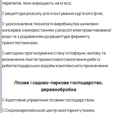
перепелів, яких вирощують на м’ясо;
 рецептура розсолу для ін’єктування кур’ячого філе;
 удосконалена технологія виробництва шинкових
консервів з використанням у розсолі електроактивованої
води та з додаванням до рецептури ферменту
трансглютамінази;
 методики прогнозування стану іхтіофауни, вилову та
визначення лімітів промислового вилучення риби із
рибогосподарських водойм комплексного призначення
Лісове і садово-паркове господарство,
деревообробка
 Адаптивне управління лісовим господарством;
 Східноєвропейський центр моніторингу пожеж,