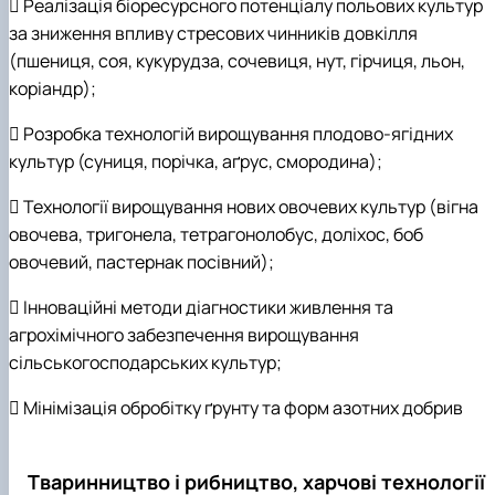
 Реалізація біоресурсного потенціалу польових культур
за зниження впливу стресових чинників довкілля
(пшениця, соя, кукурудза, сочевиця, нут, гірчиця, льон,
коріандр);
 Розробка технологій вирощування плодово-ягідних
культур (суниця, порічка, аґрус, смородина);
 Технології вирощування нових овочевих культур (вігна
овочева, тригонела, тетрагонолобус, доліхос, боб
овочевий, пастернак посівний);
 Інноваційні методи діагностики живлення та
агрохімічного забезпечення вирощування
сільськогосподарських культур;
 Мінімізація обробітку ґрунту та форм азотних добрив
Тваринництво і рибництво, харчові технології