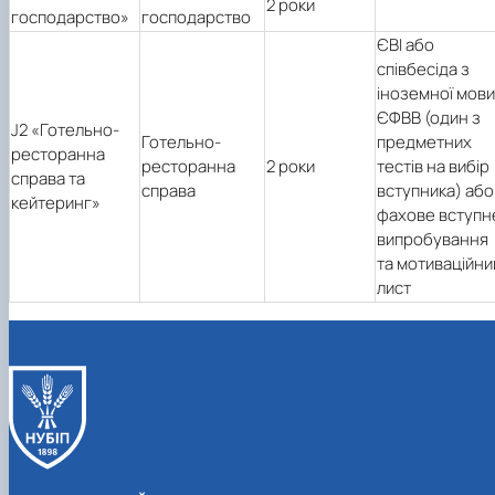
2 роки
господарство»
господарство
ЄВІ або
співбесіда з
іноземної мови
ЄФВВ (один з
J2
«
Готельно-
Готельно-
предметних
ресторанна
ресторанна
2 роки
тестів на вибір
справа та
справа
вступника) або
кейтеринг
»
фахове вступн
випробування
та мотиваційни
лист