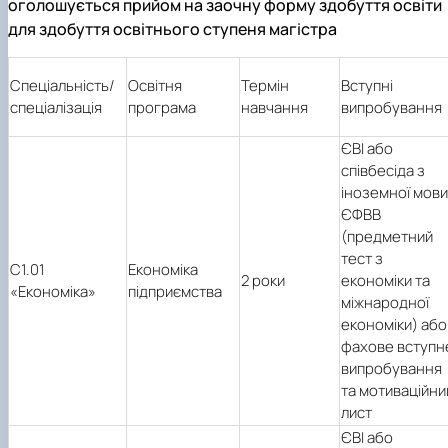
оголошується прийом на заочну форму здобуття освіти
для здобуття освітнього ступеня магістра
Спеціал
ьність/
Освітня
Термін
Вступні
спеціалізація
програма
навчання
випробування
ЄВІ або
співбесіда з
іноземної мови
ЄФВВ
(предметний
тест з
C1.01
Економіка
2 роки
економіки та
«Економіка»
підприємства
міжнародної
економіки) або
фахове вступн
випробування
та мотиваційни
лист
ЄВІ або