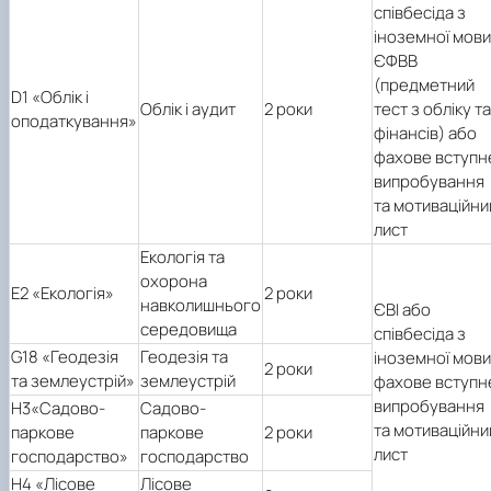
співбесіда з
іноземної мови
ЄФВВ
(предметний
D1 «Облік і
Облік і аудит
2 роки
тест з обліку та
оподаткування»
фінансів) або
фахове вступн
випробування
та мотиваційни
лист
Екологія та
охорона
E2 «Екологія»
2 роки
навколишнього
ЄВІ або
середовища
співбесіда з
G18 «Геодезія
Геодезія та
іноземної мови
2 роки
та землеустрій»
землеустрій
фахове вступн
випробування
H3«Садово-
Садово-
та мотиваційни
паркове
паркове
2 роки
лист
господарство»
господарство
H4 «Лісове
Лісове