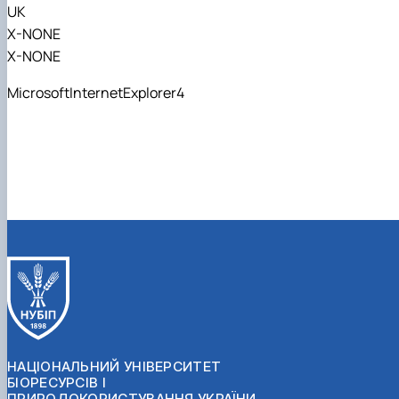
UK
X-NONE
X-NONE
MicrosoftInternetExplorer4
НАЦІОНАЛЬНИЙ УНІВЕРСИТЕТ
БІОРЕСУРСІВ І
ПРИРОДОКОРИСТУВАННЯ УКРАЇНИ