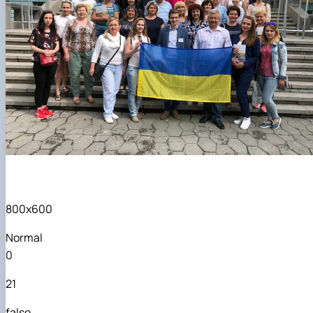
800x600
Normal
0
21
false