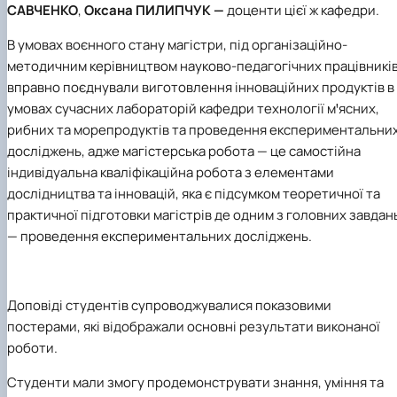
САВЧЕНКО
,
Оксана ПИЛИПЧУК —
доценти цієї ж кафедри.
В умовах воєнного стану магістри, під організаційно-
методичним керівництвом науково-педагогічних працівників
вправно поєднували виготовлення інноваційних продуктів в
умовах сучасних лабораторій кафедри технології мꞌясних,
рибних та морепродуктів та проведення експериментальни
досліджень, адже магістерська робота — це самостійна
індивідуальна кваліфікаційна робота з елементами
дослідництва та інновацій, яка є підсумком теоретичної та
практичної підготовки магістрів де одним з головних завдан
— проведення експериментальних досліджень.
Доповіді студентів супроводжувалися показовими
постерами, які відображали основні результати виконаної
роботи.
Студенти мали змогу продемонструвати знання, уміння та