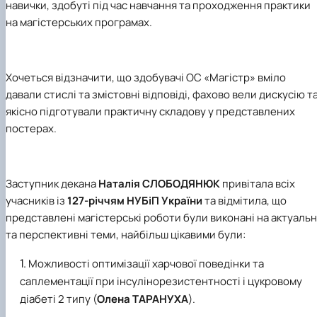
навички, здобуті під час навчання та проходження практики
на магістерських програмах.
Хочеться відзначити, що здобувачі ОС «Магістр» вміло
давали стислі та змістовні відповіді, фахово вели дискусію т
якісно підготували практичну складову у представлених
постерах.
Заступник декана
Наталія СЛОБОДЯНЮК
привітала всіх
учасників із
127-річчям НУБіП України
та відмітила, що
представлені магістерські роботи були виконані на актуальн
та перспективні теми, найбільш цікавими були:
Можливості оптимізації харчової поведінки та
саплементації при інсулінорезистентності і цукровому
діабеті 2 типу (
Олена ТАРАНУХА
).