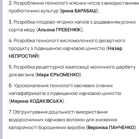
Розроблення технології м’ясних чіпсів з використанням
пробіотичних культур (
Ірина БАРАБАШ
).
Розробка плодово-ягідних напоїв з додаванням різних
сортів меду (
Альона ГРЕБЕНЮК
).
Розробка технології кисломолочного десертного
продукту з підвищеною харчовою цінністю (
Назар
НЕПРОСТИЙ
).
Розробка рецептурної композиції молочного щербету
для веганів (
Марк ЄРЬОМЕНКО
).
Удосконалення технології овочевих січених
напівфабрикатів з підвищеною харчовою цінністю
(
Марина ХОДАКІВСЬКА
).
Обгрунтування доцільності використання
водорозчинних харчових волокон для зниження
калорійності борошняних виробів (
Вероніка ПАНЧЕНКО
).