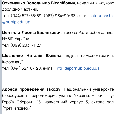
Отченашко Володимир Віталійович
, начальник науково
дослідної частини,
тел. (044) 527-85-89, (067) 934-99-33, e-mail:
otchenashk
@nubip.edu.ua
,
Центило Леонід Васильович
, голова Ради роботодавці
НУБіП України,
тел. (099) 203-71-27,
Шевченко Наталія Юріївна
, відділ науково-технічно
інформації,
тел. (044) 527-87-20, e-mail:
nti_dep@nubip.edu.ua
Адреса проведення заходу:
Національний університе
біоресурсів і природокористування України, м. Київ, вул
Героїв Оборони, 15, навчальний корпус 3, актова зал
(третій поверх)