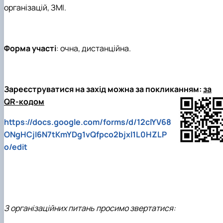
організацій, ЗМІ.
Форма участі
: очна, дистанційна.
Зареєструватися на захід можна за покликанням:
за
QR-кодом
https://docs.google.com/forms/d/12cIYV68
ONgHCjI6N7tKmYDg1vQfpco2bjxl1L0HZLP
o/edit
З організаційних питань просимо звертатися: