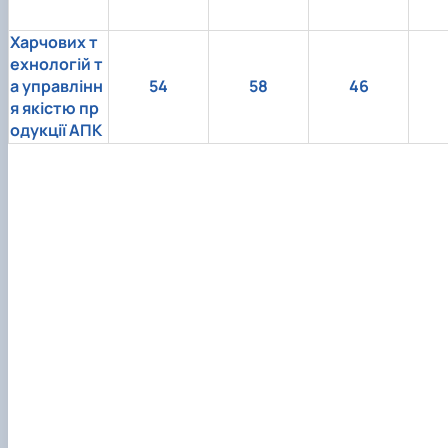
Харчових т
ехнологій т
а управлінн
54
58
46
я якістю пр
одукції АПК