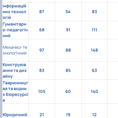
нформацій
І
них технол
87
54
83
огій
Гуманітарн
о-педагогіч
68
91
111
ний
Механіко-те
97
88
148
хнологічний
Конструюв
ання та диз
83
85
63
айну
Тваринницт
ва та водни
105
60
140
х біоресурсі
в
Юридичний
21
19
12