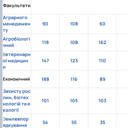
Факультети
Аграрного
менеджмен
90
108
60
ту
Агробіологі
118
108
162
чний
етеринарн
В
ої медицин
147
123
110
и
Економічний
188
116
89
Захисту рос
лин, біотех
101
105
103
нологій та е
кології
емлевпор
З
54
55
35
ядкування