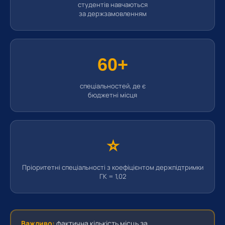
студентів навчаються
за держзамовленням
60+
спеціальностей, де є
бюджетні місця
⭐
Пріоритетні спеціальності з коефіцієнтом держпідтримки
ГК = 1,02
Важливо:
фактична кількість місць за