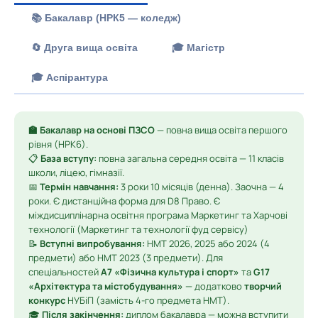
📚 Бакалавр (НРК5 — коледж)
🔄 Друга вища освіта
🎓 Магістр
🎓 Аспірантура
🏫 Бакалавр на основі ПЗСО
— повна вища освіта першого
рівня (НРК6).
📋
База вступу:
повна загальна середня освіта — 11 класів
школи, ліцею, гімназії.
📅
Термін навчання:
3 роки 10 місяців (денна). Заочна — 4
роки. Є дистанційна форма для D8 Право. Є
міждисциплінарна освітня програма Маркетинг та Харчові
технології (Маркетинг та технології фуд сервісу)
📝
Вступні випробування:
НМТ 2026, 2025 або 2024 (4
предмети) або НМТ 2023 (3 предмети). Для
спеціальностей
A7 «Фізична культура і спорт»
та
G17
«Архітектура та містобудування»
— додатково
творчий
конкурс
НУБіП (замість 4-го предмета НМТ).
🎓
Після закінчення:
диплом бакалавра — можна вступити