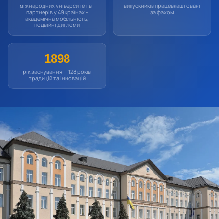
міжнародних університетів-
випускників працевлаштовані
партнерів у 49 країнах -
за фахом
академічна мобільність,
подвійні дипломи
1898
рік заснування — 128 років
традицій та інновацій