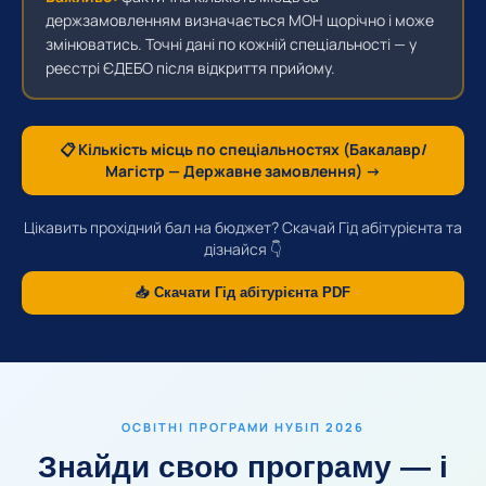
держзамовленням визначається МОН щорічно і може
змінюватись. Точні дані по кожній спеціальності — у
реєстрі ЄДЕБО після відкриття прийому.
📋 Кількість місць по спеціальностях (Бакалавр/
Магістр — Державне замовлення) →
Цікавить прохідний бал на бюджет? Скачай Гід абітурієнта та
дізнайся 👇
📥 Скачати Гід абітурієнта PDF
ОСВІТНІ ПРОГРАМИ НУБІП 2026
Знайди свою програму — і