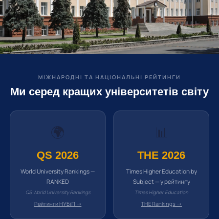
МІЖНАРОДНІ ТА НАЦІОНАЛЬНІ РЕЙТИНГИ
Ми серед кращих університетів світу
🌍
📊
QS 2026
THE 2026
World University Rankings —
Times Higher Education by
RANKED
Subject — у рейтингу
QS World University Rankings
Times Higher Education
Рейтинги НУБіП →
THE Rankings →