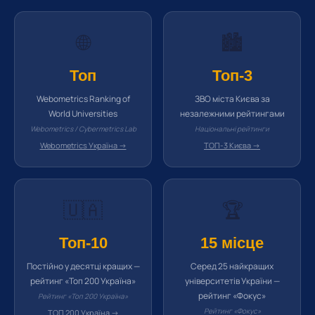
🌐
🏙️
Топ
Топ-3
Webometrics Ranking of
ЗВО міста Києва за
World Universities
незалежними рейтингами
Webometrics / Cybermetrics Lab
Національні рейтинги
Webometrics Україна →
ТОП-3 Києва →
🇺🇦
🏆
Топ-10
15 місце
Постійно у десятці кращих —
Серед 25 найкращих
рейтинг «Топ 200 Україна»
університетів України —
рейтинг «Фокус»
Рейтинг «Топ 200 Україна»
Рейтинг «Фокус»
ТОП 200 Україна →