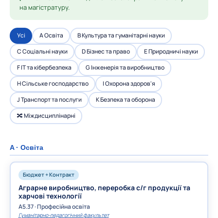
на магістратуру.
Усі
A Освіта
B Культура та гуманітарні науки
C Соціальні науки
D Бізнес та право
E Природничі науки
F IT та кібербезпека
G Інженерія та виробництво
H Сільське господарство
I Охорона здоров'я
J Транспорт та послуги
K Безпека та оборона
🔀 Міждисциплінарні
A · Освіта
Бюджет + Контракт
Аграрне виробництво, переробка с/г продукції та
харчові технології
A5.37 · Професійна освіта
Гуманітарно-педагогічний факультет