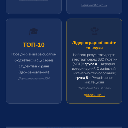
Рейтинг Фокус →
🎓
🏆
Лідер аграрної освіти
ТОП-10
та науки
Провідних вишів за обсягом
Найвищі результати держ.
атестації серед ЗВО України
бюджетних місць серед
(МОН):
група А
— Аграрно-
студентів в Україні
ветеринарний, Суспільний,
(держзамовлення)
Інженерно-технологічний;
група Б
— Гуманітарно-
Держзамовлення МОН
мистецький
Сертифікат МОН України
Детальніше →