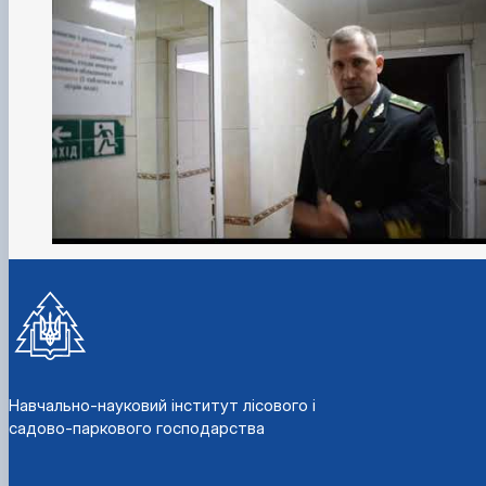
Навчально-науковий інститут лісового і
садово-паркового господарства