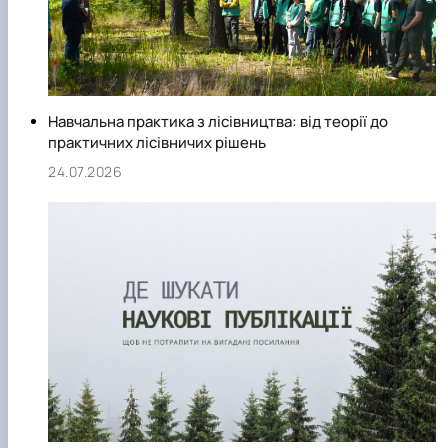
СЕРГА Петро Грирорович (18.06.1999 -
17.04.2024 р.), студент 2-го курсу 2024 рі…
СОЛОВЙОВ Сергій Олександрович
(08.06.1983 - 27.09.2022 р.), випускник 2017
року.
СОРОКА Олександр Григорович (03.07.1986 
Навчальна практика з лісівництва: від теорії до
03.07.2023 р.), випускник 2019 року.
практичних лісівничих рішень
СТЕПАНОВ Віталій Анатолійович (09.06.19
24.07.2026
- 20.05.2022 р.), випускник 1999 року.
ТЕРЕЩЕНКО Ростислав Віталійович (14.11.1
- 28.12.2023 р.), студент 2 курсу з…
ТУШАКОВСЬКИЙ Борис Олександрович
(02.05.1981 - 02.02.2025 р.), випускник 2003 р…
ШЕВЧЕНКО Володимир В’ячеславович
(30.06.1965 - 03.2022 р.), випускник 1992 року.
ШИНКАРЬОВ Олексій Сергійович (30.03.19
- 25.08.2023 р.), випускник 2016 року.
ЯРЕМА Микола Юрійович (13.12.1973 -
18.12.2022 р.), випускник 1996 року.