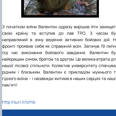
КОРЕНЬ Володимир Анатолійович (24.10.19
- 08.02.2025 р.), випускник 2013 рок…
ЛАЗЕБНИК Іван Вікторович (25.02.1993 -
17.09.2023 р.), випускник 2019 року, спі…
З початком війни Валентин одразу вирішив йти захищат
ЛЕВЧЕНКО Валентин Віталійович (10.11.2003
19.07.2022 р.), студент 1-го курсу …
свою країну та вступив до лав ТРО. З часом бу
ЛІЧНИЙ Юрій Русланович (06.05.1996 -
направлений в зону ведення активних бойових дій. Н
15.12.2024 р.), випускник 2019 року.
фронті проявив себе як справжній воїн. Загинув 19 липн
МИКУЛІЧ Богдан Олексійович (07.08.1991
під час виконання бойового завдання. Валентин бу
-12.07.2023 р.), випускник 2013 року.
найкращим сином, братом та другом. Це велика втрата дл
МИРОНЕНКО Михайло Вікторович (02.10.19
нашої лісової спільноти. Колектив університету співчува
- 24.05.2024 р.), випускник 1999 року.
МУЗИЧЕНКО Костянтин Вікторович
рідним і близьким. Валентин є прикладом мужнього т
(18.02.1993 – 13.02.2023 р.), випускник 2021
гідного воїна – і назавжди житиме в наших серцях та наш
рок…
пам’яті!
ОБЛОМЕЙ Семен Олександрович (13.06.20
- 21.06.2022 р.), студент 3-го курсу 20…
ПАЛІЄНКО Максим Володимирович (14.11.19
http://surl.li/lzrhb
- 24.08.2022 р.), випускник 2011 року.
ПЕТРИЧЕНКО Віктор Михайлович (30.11.1985
17.05.2022 р.), випускник 2011 року.