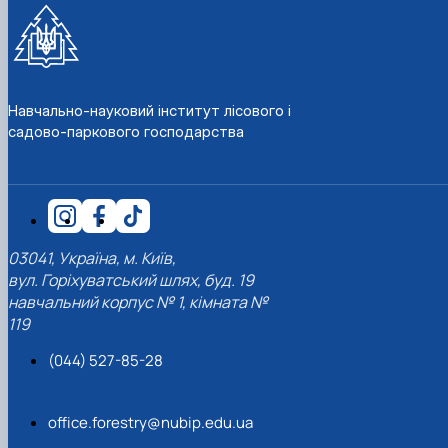
СЕРГА Петро Грирорович (18.06.1999 -
17.04.2024 р.), студент 2-го курсу 2024 рі…
СОЛОВЙОВ Сергій Олександрович
(08.06.1983 - 27.09.2022 р.), випускник 2017
року.
Навчально-науковий інститут лісового і
СОРОКА Олександр Григорович (03.07.1986 
садово-паркового господарства
03.07.2023 р.), випускник 2019 року.
СТЕПАНОВ Віталій Анатолійович (09.06.19
- 20.05.2022 р.), випускник 1999 року.
ТЕРЕЩЕНКО Ростислав Віталійович (14.11.1
- 28.12.2023 р.), студент 2 курсу з…
ТУШАКОВСЬКИЙ Борис Олександрович
03041, Україна, м. Київ,
(02.05.1981 - 02.02.2025 р.), випускник 2003 р…
вул. Горіхуватський шлях, буд. 19
ШЕВЧЕНКО Володимир В’ячеславович
навчальний корпус № 1, кімната №
(30.06.1965 - 03.2022 р.), випускник 1992 року.
119
ШИНКАРЬОВ Олексій Сергійович (30.03.19
- 25.08.2023 р.), випускник 2016 року.
(044) 527-85-28
ЯРЕМА Микола Юрійович (13.12.1973 -
18.12.2022 р.), випускник 1996 року.
office.forestry@nubip.edu.ua