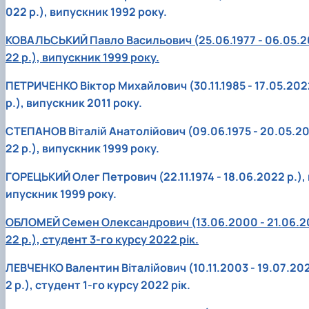
022 р.), випускник 1992 року.
КОРЕНЬ Володимир Анатолійович (24.10.19
- 08.02.2025 р.), випускник 2013 рок…
КОВАЛЬСЬКИЙ Павло Васильович (25.06.1977 - 06.05.2
ЛАЗЕБНИК Іван Вікторович (25.02.1993 -
22 р.), випускник 1999 року.
17.09.2023 р.), випускник 2019 року, спі…
ЛЕВЧЕНКО Валентин Віталійович (10.11.2003
ПЕТРИЧЕНКО Віктор Михайлович (30.11.1985 - 17.05.202
19.07.2022 р.), студент 1-го курсу …
ЛІЧНИЙ Юрій Русланович (06.05.1996 -
р.), випускник 2011 року.
15.12.2024 р.), випускник 2019 року.
СТЕПАНОВ Віталій Анатолійович (09.06.1975 - 20.05.2
МИКУЛІЧ Богдан Олексійович (07.08.1991
-12.07.2023 р.), випускник 2013 року.
22 р.), випускник 1999 року.
МИРОНЕНКО Михайло Вікторович (02.10.19
- 24.05.2024 р.), випускник 1999 року.
ГОРЕЦЬКИЙ Олег Петрович (22.11.1974 - 18.06.2022 р.), 
МУЗИЧЕНКО Костянтин Вікторович
ипускник 1999 року.
(18.02.1993 – 13.02.2023 р.), випускник 2021
рок…
ОБЛОМЕЙ Семен Олександрович (13.06.2000 - 21.06.2
ОБЛОМЕЙ Семен Олександрович (13.06.20
22 р.), студент 3-го курсу 2022 рік.
- 21.06.2022 р.), студент 3-го курсу 20…
ПАЛІЄНКО Максим Володимирович (14.11.19
ЛЕВЧЕНКО Валентин Віталійович (10.11.2003 - 19.07.20
- 24.08.2022 р.), випускник 2011 року.
2 р.), студент 1-го курсу 2022 рік.
ПЕТРИЧЕНКО Віктор Михайлович (30.11.1985
17.05.2022 р.), випускник 2011 року.