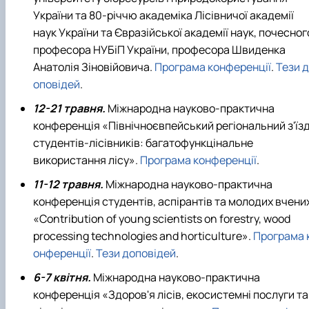
України та 80-річчю академіка Лісівничої академії
наук України та Євразійської академії наук, почесног
професора НУБіП України, професора Швиденка
Анатолія Зіновійовича.
Програма конференції
.
Тези д
оповідей
.
12-21 травня.
Міжнародна науково-практична
конференція «Північноєвпейський регіональний з'їз
студентів-лісівників: багатофункцінальне
використання лісу».
Програма конференції
.
11-12 травня.
Міжнародна науково-практична
конференція студентів, аспірантів та молодих вчени
«Contribution of young scientists on forestry, wood
processing technologies and horticulture».
Програма 
онференції
.
Тези доповідей
.
6-7 квітня.
Міжнародна науково-практична
конференція «Здоров'я лісів, екосистемні послуги та