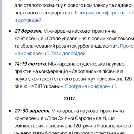
для сталого розвитку лісового комплексу та садово-
паркового господарства».
Програма конференції
.
Те
и доповідей
.
27 березня.
Міжнародна науково-практична
конференція «Стале управління лісовим комплексом
та збалансований розвиток урболандшафтів».
Прогр
ма конференції
.
Тези доповідей
.
14-19 лютого.
Міжнародна студентська науково-
практична конференція «Європейська лісівнича
наука у контексті сталого розвитку» присвячена 120-
річчю НУБІП України».
Програма конференції
.
2017
27-30 вересня.
Міжнародна науково-практична
конференція «Ліси Східної Європи у світі, що
змінюється», присвячена 120-річчю Національного
університету біоресурсів і природокористування