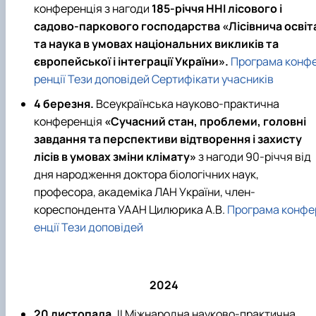
конференція з нагоди
185-річчя ННІ лісового і
садово-паркового господарства «Лісівнича освіт
та наука в умовах національних викликів та
європейської і інтеграції України».
Програма конф
ренції
Тези доповідей
Сертифікати учасників
4 березня.
Всеукраїнська науково-практична
конференція
«Сучасний стан, проблеми, головні
завдання та перспективи відтворення і захисту
лісів в умовах зміни клімату»
з нагоди 90-річчя від
дня народження доктора біологічних наук,
професора, академіка ЛАН України, член-
кореспондента УААН Цилюрика А.В.
Програма конфе
енції
Тези доповідей
2024
20 листопада.
ІІ Міжнародна науково-практична