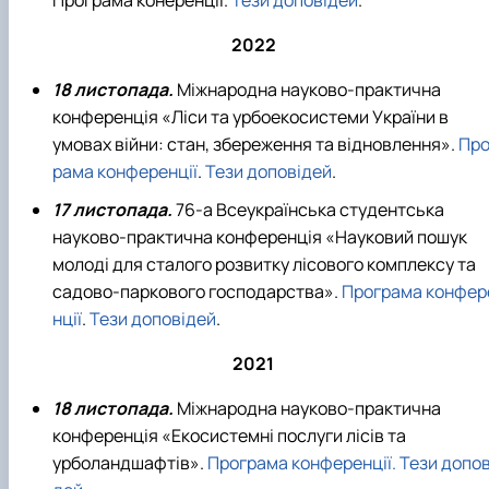
Програма конеренції.
Тези доповідей
.
2022
18 листопада.
Міжнародна науково-практична
конференція «Ліси та урбоекосистеми України в
умовах війни: стан, збереження та відновлення».
Про
рама конференції
.
Тези доповідей
.
17 листопада.
76-а Всеукраїнська студентська
науково-практична конференція «Науковий пошук
молоді для сталого розвитку лісового комплексу та
садово-паркового господарства».
Програма конфер
нції
.
Тези доповідей
.
2021
18 листопада.
Міжнародна науково-практична
конференція «Екосистемні послуги лісів та
урболандшафтів».
Програма конференції.
Тези допов