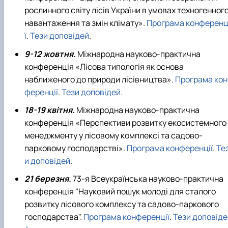
рослинного світу лісів України в умовах техногенног
навантаження та змін клімату».
Програма конференц
ї
.
Тези доповідей
.
9-12 жовтня.
Міжнародна науково-практична
конференція «Лісова типологія як основа
наближеного до природи лісівництва».
Програма кон
ференції
.
Тези доповідей.
18-19 квітня.
Міжнародна науково-практична
конференція «Перспективи розвитку екосистемного
менеджменту у лісовому комплексі та садово-
парковому господарстві».
Програма конференції
.
Те
и доповідей
.
21 березня.
73-я Всеукраїнська науково-практична
конференція "Науковий пошук молоді для сталого
розвитку лісового комплексу та садово-паркового
господарства".
Програма конференції
.
Тези доповіде