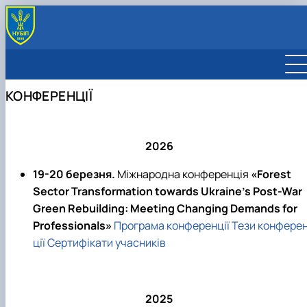
АСПІРАНТУРА І ДОКТОРАНТУРА
Лісове господарство
МАТЕРІАЛИ АКРЕДИТАЦІЇ
КОНФЕРЕНЦІЇ
Садово-паркове господарство
Освітні програми
НАУКОВІ РОЗРОБКИ
Деревообробні та меблеві технології
Обговорення ОНП
КОНФЕРЕНЦІЇ
Інформація про здобувачів
Стейкхолдери
ПУБЛІКАЦІЇ
Анкетування здобувачів
Публікації співробітників
НАУКОВІ ГУРТКИ
2026
Наукові журнали
Український журнал лісівництва та
19-20 березня.
Міжнародна конференція
«Forest
деревинознавства
Sector Transformation towards Ukraine’s Post-War
Наукові доповіді Національного університет
Green Rebuilding: Meeting Changing Demands for
біоресурсів і природокористування У…
Professionals»
Програма конференції
Тези конфере
ції
Сертифікати учасників
2025