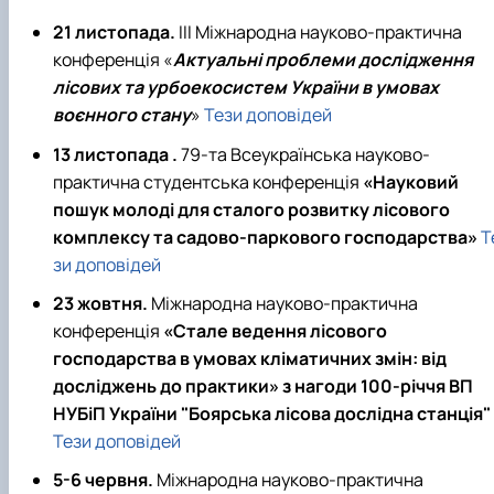
21 листопада.
ІІІ Міжнародна науково-практична
конференція «
Актуальні проблеми дослідження
лісових та урбоекосистем України в умовах
воєнного стану
»
Тези доповідей
13 листопада .
79-та Всеукраїнська науково-
практична студентська конференція
«Науковий
пошук молоді для сталого розвитку лісового
комплексу та садово-паркового господарства»
Т
зи доповідей
23 жовтня.
Міжнародна науково-практична
конференція
«Стале ведення лісового
господарства в умовах кліматичних змін: від
досліджень до практики» з нагоди 100-річчя ВП
НУБіП України "Боярська лісова дослідна станція"
Тези доповідей
5-6 червня.
Міжнародна науково-практична