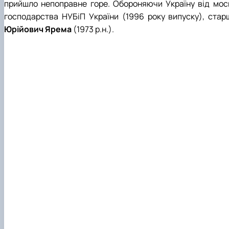
Боярська лісова дослідна станція
Скринька довіри
прийшло непоправне горе. Обороняючи Україну від моско
Пам'яті студентів та випускників інституту - захисникі
господарства НУБіП України (1996 року випуску), стар
Регіональний Східноєвропейський центр моніторингу
Юрійович Ярема
(1973 р.н.).