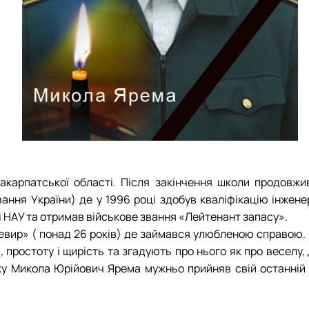
СЕРГА Петро Грирорович (18.06.1999 - 
СОЛОВЙОВ Сергій Олександрович (08.06.
СОРОКА Олександр Григорович (03.07.19
СТЕПАНОВ Віталій Анатолійович (09.06.1
ТЕРЕЩЕНКО Ростислав Віталійович (14.11
ТУШАКОВСЬКИЙ Борис Олександрович (0
ШЕВЧЕНКО Володимир В’ячеславович (30.
ШИНКАРЬОВ Олексій Сергійович (30.03.1
ЯРЕМА Микола Юрійович (13.12.1973 - 18.
карпатської області. Після закінчення школи продовжив
ання України) де у 1996 році здобув кваліфікацію інжене
і НАУ та отримав військове звання «Лейтенант запасу».
ир» ( понад 26 років) де займався улюбленою справою. В
, простоту і щирість та згадують про нього як про веселу
у Микола Юрійович Ярема мужньо прийняв свій останній б