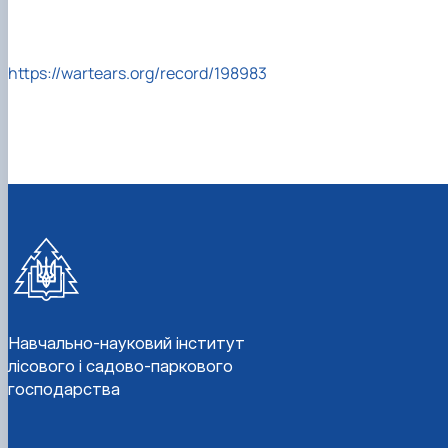
https://wartears.org/record/198983
Навчально-науковий інститут
лісового і садово-паркового
господарства