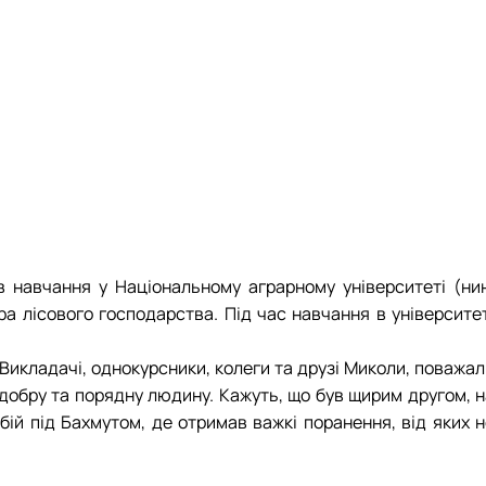
17.04.2024 р.), студент 2-го курсу 2024 рі…
1983 - 27.09.2022 р.), випускник 2017 року.
86 - 03.07.2023 р.), випускник 2019 року.
975 - 20.05.2022 р.), випускник 1999 року.
.1995 - 28.12.2023 р.), студент 2 курсу з…
2.05.1981 - 02.02.2025 р.), випускник 2003 р…
06.1965 - 03.2022 р.), випускник 1992 року.
994 - 25.08.2023 р.), випускник 2016 року.
12.2022 р.), випускник 1996 року.
 навчання у Національному аграрному університеті (нин
ра лісового господарства. Під час навчання в університет
икладачі, однокурсники, колеги та друзі Миколи, поважал
, добру та порядну людину. Кажуть, що був щирим другом, 
ій під Бахмутом, де отримав важкі поранення, від яких н