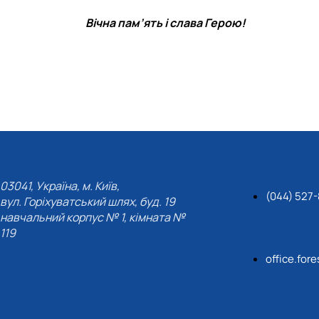
Вічна пам’ять і слава Герою!
03041, Україна, м. Київ,
(044) 527
вул. Горіхуватський шлях, буд. 19
навчальний корпус № 1, кімната №
119
office.for