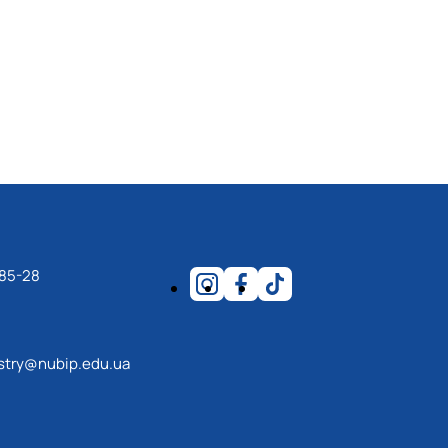
-85-28
estry@nubip.edu.ua