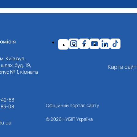
омісія
м. Київ вул.
шлях, буд. 19,
Карта сайт
пус № 1, кімната
-42-63
Офіційний портал сайту
-83-08
© 2026 НУБІП Україна
du.ua