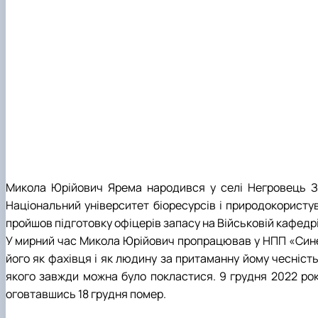
Микола Юрійович Ярема народився у селі Негровець За
Національний університет біоресурсів і природокористув
пройшов підготовку офіцерів запасу на Військовій кафедр
У мирний час Микола Юрійович пропрацював у НПП «Синев
його як фахівця і як людину за притаманну йому чесність
якого завжди можна було покластися. 9 грудня 2022 рок
оговтавшись 18 грудня помер.