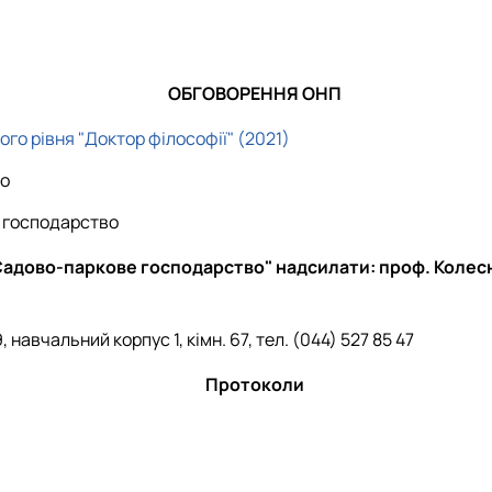
PhD
Природа та Мистецтво
Фітодизайн та сучасна флористика
ОБГОВОРЕННЯ ОНП
го рівня "Доктор філософії" (2021)
во
 господарство
адово-паркове господарство" надсилати: проф. Колесніч
 навчальний корпус 1, кімн. 67, тел. (044) 527 85 47
Протоколи