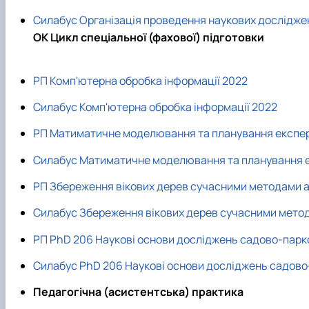
Силабус Організація проведення наукових дослідже
ОК Цикл спеціальної (фахової) підготовки
РП Комп'ютерна обробка інформації 2022
Силабус Комп'ютерна обробка інформації 2022
РП Матиматичне моделювання та планування експе
Силабус Матиматичне моделювання та планування 
РП Збереження вікових дерев сучасними методами 
Силабус Збереження вікових дерев сучасними мето
РП PhD 206 Наукові основи досліджень садово-парк
Силабус PhD 206 Наукові основи досліджень садово
Педагогічна (асистентська) практика