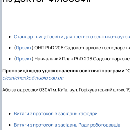
Лабораторії
Приймальна комісія
Матеріальне забезпечення
Конференції
Співпраця
Олімпіади університету
Інфраструктура
Наукові гуртки
Наші випускники
Результати
Стандарт вищої освіти для третього освітньо-науково
(
Проєкт
) ОНП PhD 206 Садово-паркове господарст
(
Проєкт
) Навчальний План PhD 206 Садово-паркове
Пропозиції щодо удосконалення освітньої програми "С
olesnichenko@nubip.edu.ua
Або за адресою: 03041 м. Київ, вул. Горіхуватський шлях, 19,
Витяги з протоколів засідань кафедри
Витяги з протоколів засідань Ради роботодавців