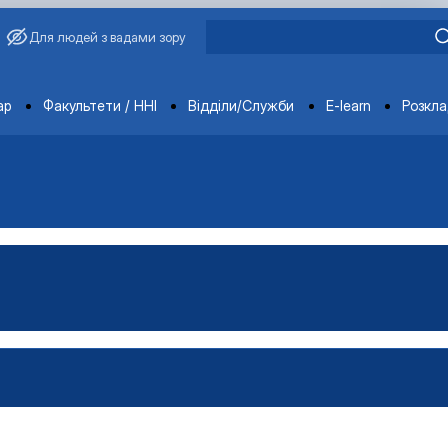
Для людей з вадами зору
ments
ар
Факультети / ННІ
Відділи/Служби
E-learn
Розкл
во