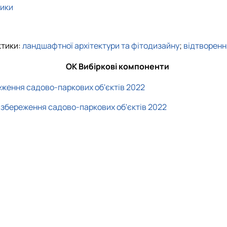
тики
ктики:
ландшафтної архітектури та фітодизайну
;
відтворення
ОК Вибіркові компоненти
еження садово-паркових об'єктів 2022
 збереження садово-паркових об'єктів 2022