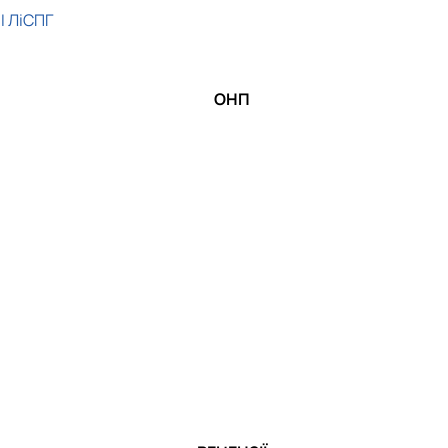
І ЛіСПГ
ОНП