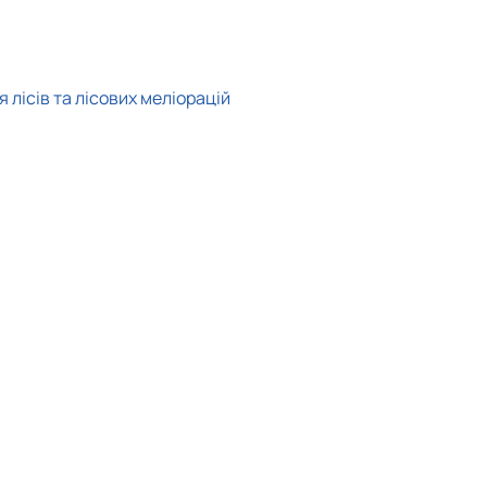
 лісів та лісових меліорацій