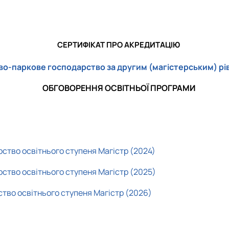
PhD
Природа та Мистецтво
Фітодизайн та сучасна флористика
СЕРТИФІКАТ ПРО АКРЕДИТАЦІЮ
о-паркове господарство за другим (магістерським) рівн
ОБГОВОРЕННЯ ОСВІТНЬОЇ ПРОГРАМИ
ство освітнього ступеня Магістр (2024)
ство освітнього ступеня Магістр (2025)
тво освітнього ступеня Магістр (2026)