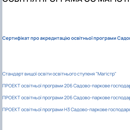
Лабораторії
Приймальна комісія
Матеріальне забезпечення
Конференції
Співпраця
Олімпіади університету
Інфраструктура
Наукові гуртки
Наші випускники
Результати
Сертифікат про акредитацію освітньої програми Садов
Стандарт вищої освіти освітнього ступеня "Магістр"
ПРОЕКТ освітньої програми 206 Садово-паркове господар
ПРОЕКТ освітньої програми 206 Садово-паркове господар
ПРОЕКТ освітньої програми Н3 Садово-паркове господарс