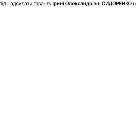
слід надсилати гаранту
Ірині Олександрівні СИДОРЕНКО
н