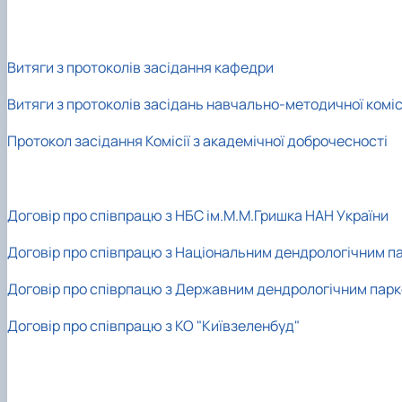
Витяги з протоколів засідання кафедри
Витяги з протоколів засідань навчально-методичної комісі
Протокол засідання Комісії з академічної доброчесності
Договір про співпрацю з НБС ім.М.М.Гришка НАН України
Договір про співпрацю з Національним дендрологічним па
Договір про співрпацю з Державним дендрологічним парк
Договір про співпрацю з КО "Київзеленбуд"