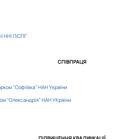
ї ННІ ЛіСПГ
СПІВПРАЦЯ
рком "Софіївка" НАН України
ом "Олександрія" НАН УКраїни
ПІДВИЩЕННЯ КВАЛІФІКАЦІЇ