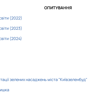
ОПИТУВАННЯ
світи (2022)
світи (2023)
світи (2024)
атації зелених насаджень міста "Київзеленбуд"
ришка