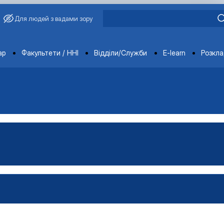
Для людей з вадами зору
ments
ар
Факультети / ННІ
Відділи/Служби
E-learn
Розкл
во