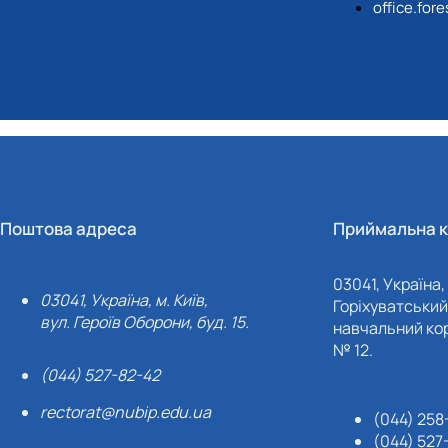
СЕРГА Петро Грирорович (18.06.1999 - 
office.for
СОЛОВЙОВ Сергій Олександрович (08.06.
СОРОКА Олександр Григорович (03.07.19
СТЕПАНОВ Віталій Анатолійович (09.06.1
ТЕРЕЩЕНКО Ростислав Віталійович (14.11
ТУШАКОВСЬКИЙ Борис Олександрович (0
ШЕВЧЕНКО Володимир В’ячеславович (30.
ШИНКАРЬОВ Олексій Сергійович (30.03.1
ЯРЕМА Микола Юрійович (13.12.1973 - 18.
Поштова адреса
Приймальна к
03041, Україна, 
03041, Україна, м. Київ,
Горіхуватський 
вул. Героїв Оборони, буд. 15.
навчальний кор
№ 12.
(044) 527-82-42
rectorat@nubip.edu.ua
(044) 258
(044) 527