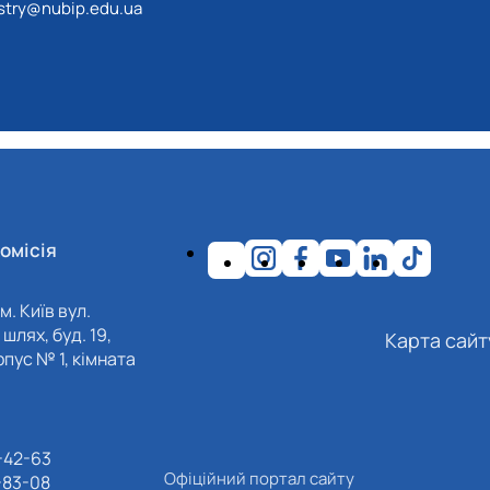
17.04.2024 р.), студент 2-го курсу 2024 рі…
estry@nubip.edu.ua
1983 - 27.09.2022 р.), випускник 2017 року.
86 - 03.07.2023 р.), випускник 2019 року.
975 - 20.05.2022 р.), випускник 1999 року.
.1995 - 28.12.2023 р.), студент 2 курсу з…
2.05.1981 - 02.02.2025 р.), випускник 2003 р…
06.1965 - 03.2022 р.), випускник 1992 року.
994 - 25.08.2023 р.), випускник 2016 року.
12.2022 р.), випускник 1996 року.
омісія
м. Київ вул.
шлях, буд. 19,
Карта сайт
пус № 1, кімната
-42-63
Офіційний портал сайту
-83-08