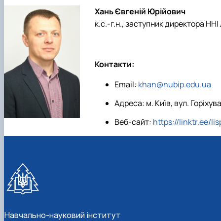
Боярська лісова дослідна станція
Скринька довіри
Хань Євгеній Юрійович
Пам'яті студентів та випускників інституту - захисникі
к.с.-г.н., заступник директора НН
Регіональний Східноєвропейський центр моніторингу
Контакти:
Email:
khan@nubip.edu.ua
Адреса: м. Київ, вул. Горіхув
Веб-сайт:
https://linktr.ee/li
Навчально-науковий інститут