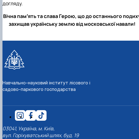
догляду.
СЕРГА Петро Грирорович (18.06.1999 -
17.04.2024 р.), студент 2-го курсу 2024 рі…
Вічна памʼять та слава Герою, що до останнього подих
СОЛОВЙОВ Сергій Олександрович
захищав українську землю від московської навали!
(08.06.1983 - 27.09.2022 р.), випускник 2017
року.
СОРОКА Олександр Григорович (03.07.1986 
03.07.2023 р.), випускник 2019 року.
СТЕПАНОВ Віталій Анатолійович (09.06.19
- 20.05.2022 р.), випускник 1999 року.
ТЕРЕЩЕНКО Ростислав Віталійович (14.11.1
- 28.12.2023 р.), студент 2 курсу з…
ТУШАКОВСЬКИЙ Борис Олександрович
Навчально-науковий інститут лісового і
(02.05.1981 - 02.02.2025 р.), випускник 2003 р…
садово-паркового господарства
ШЕВЧЕНКО Володимир В’ячеславович
(30.06.1965 - 03.2022 р.), випускник 1992 року.
ШИНКАРЬОВ Олексій Сергійович (30.03.19
- 25.08.2023 р.), випускник 2016 року.
ЯРЕМА Микола Юрійович (13.12.1973 -
18.12.2022 р.), випускник 1996 року.
03041, Україна, м. Київ,
вул. Горіхуватський шлях, буд. 19