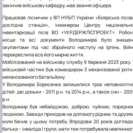
закінчив військову кафедру, мав звання офіцера.
КОРЕНЬ Володимир Анатолійович (24.10.19
- 08.02.2025 р.), випускник 2013 рок…
Працював лісничим у ВП НУБіП України «Боярська лісов
ЛАЗЕБНИК Іван Вікторович (25.02.1993 -
дослідна станція», інженером Центру національно
17.09.2023 р.), випускник 2019 року, спі…
ЛЕВЧЕНКО Валентин Віталійович (10.11.2003
інвентаризації лісів ВО «УКРДЕРЖЛІСПРОЕКТ». Робоч
19.07.2022 р.), студент 1-го курсу …
місце та всі документи Володимира було знищен
ЛІЧНИЙ Юрій Русланович (06.05.1996 -
окупантами під час збройного наступу на Ірпінь. Війн
15.12.2024 р.), випускник 2019 року.
перекреслила все його мирне життя.
МИКУЛІЧ Богдан Олексійович (07.08.1991
Мобілізований на військову службу 9 березня 2023 року. 
-12.07.2023 р.), випускник 2013 року.
МИРОНЕНКО Михайло Вікторович (02.10.19
військовій частині був командиром 3 механізованої роти 
- 24.05.2024 р.), випускник 1999 року.
механізованого батальйону.
МУЗИЧЕНКО Костянтин Вікторович
У Володимира Борисенка залишилися троє неповнолітні
(18.02.1993 – 13.02.2023 р.), випускник 2021
дітей: дві доньки – 2011 р.н. та 2014 р.н., а також син – 20
рок…
р.н.
ОБЛОМЕЙ Семен Олександрович (13.06.20
- 21.06.2022 р.), студент 3-го курсу 20…
Володимир був небайдужою, доброю, чуйною, порядно
ПАЛІЄНКО Максим Володимирович (14.11.19
людиною. Завжди приходив на допомогу рідним та друзям
- 24.08.2022 р.), випускник 2011 року.
коли бачив у цьому потребу. Впродовж 20 років догляда
ПЕТРИЧЕНКО Віктор Михайлович (30.11.1985
батька – інваліда І групи, мати теж потребувала невпинно
17.05.2022 р.), випускник 2011 року.