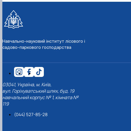
СЕРГА Петро Грирорович (18.06.1999 -
17.04.2024 р.), студент 2-го курсу 2024 рі…
СОЛОВЙОВ Сергій Олександрович
(08.06.1983 - 27.09.2022 р.), випускник 2017
року.
СОРОКА Олександр Григорович (03.07.1986 
Навчально-науковий інститут лісового і
03.07.2023 р.), випускник 2019 року.
садово-паркового господарства
СТЕПАНОВ Віталій Анатолійович (09.06.19
- 20.05.2022 р.), випускник 1999 року.
ТЕРЕЩЕНКО Ростислав Віталійович (14.11.1
- 28.12.2023 р.), студент 2 курсу з…
ТУШАКОВСЬКИЙ Борис Олександрович
(02.05.1981 - 02.02.2025 р.), випускник 2003 р…
03041, Україна, м. Київ,
ШЕВЧЕНКО Володимир В’ячеславович
(30.06.1965 - 03.2022 р.), випускник 1992 року.
вул. Горіхуватський шлях, буд. 19
ШИНКАРЬОВ Олексій Сергійович (30.03.19
навчальний корпус № 1, кімната №
- 25.08.2023 р.), випускник 2016 року.
119
ЯРЕМА Микола Юрійович (13.12.1973 -
(044) 527-85-28
18.12.2022 р.), випускник 1996 року.