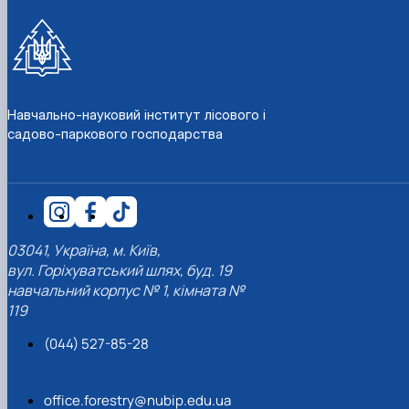
КОРЕНЬ Володимир Анатолійович (24.10.19
- 08.02.2025 р.), випускник 2013 рок…
ЛАЗЕБНИК Іван Вікторович (25.02.1993 -
17.09.2023 р.), випускник 2019 року, спі…
ЛЕВЧЕНКО Валентин Віталійович (10.11.2003
Навчально-науковий інститут лісового і
19.07.2022 р.), студент 1-го курсу …
садово-паркового господарства
ЛІЧНИЙ Юрій Русланович (06.05.1996 -
15.12.2024 р.), випускник 2019 року.
МИКУЛІЧ Богдан Олексійович (07.08.1991
-12.07.2023 р.), випускник 2013 року.
МИРОНЕНКО Михайло Вікторович (02.10.19
- 24.05.2024 р.), випускник 1999 року.
03041, Україна, м. Київ,
МУЗИЧЕНКО Костянтин Вікторович
(18.02.1993 – 13.02.2023 р.), випускник 2021
вул. Горіхуватський шлях, буд. 19
рок…
навчальний корпус № 1, кімната №
ОБЛОМЕЙ Семен Олександрович (13.06.20
119
- 21.06.2022 р.), студент 3-го курсу 20…
(044) 527-85-28
ПАЛІЄНКО Максим Володимирович (14.11.19
- 24.08.2022 р.), випускник 2011 року.
ПЕТРИЧЕНКО Віктор Михайлович (30.11.1985
office.forestry@nubip.edu.ua
17.05.2022 р.), випускник 2011 року.