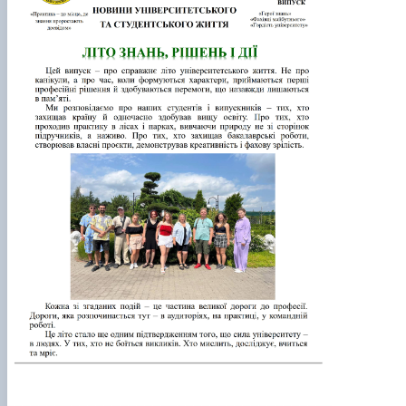
СЕРГА Петро Грирорович (18.06.1999 -
17.04.2024 р.), студент 2-го курсу 2024 рі…
СОЛОВЙОВ Сергій Олександрович
(08.06.1983 - 27.09.2022 р.), випускник 2017
року.
СОРОКА Олександр Григорович (03.07.1986 
03.07.2023 р.), випускник 2019 року.
СТЕПАНОВ Віталій Анатолійович (09.06.19
- 20.05.2022 р.), випускник 1999 року.
ТЕРЕЩЕНКО Ростислав Віталійович (14.11.1
- 28.12.2023 р.), студент 2 курсу з…
ТУШАКОВСЬКИЙ Борис Олександрович
(02.05.1981 - 02.02.2025 р.), випускник 2003 р…
ШЕВЧЕНКО Володимир В’ячеславович
(30.06.1965 - 03.2022 р.), випускник 1992 року.
ШИНКАРЬОВ Олексій Сергійович (30.03.19
- 25.08.2023 р.), випускник 2016 року.
ЯРЕМА Микола Юрійович (13.12.1973 -
18.12.2022 р.), випускник 1996 року.