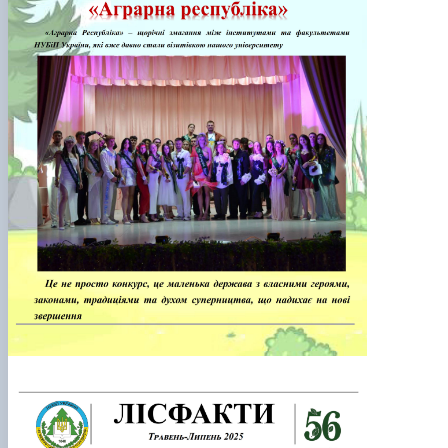
КОРЕНЬ Володимир Анатолійович (24.10.19
- 08.02.2025 р.), випускник 2013 рок…
ЛАЗЕБНИК Іван Вікторович (25.02.1993 -
17.09.2023 р.), випускник 2019 року, спі…
ЛЕВЧЕНКО Валентин Віталійович (10.11.2003
19.07.2022 р.), студент 1-го курсу …
ЛІЧНИЙ Юрій Русланович (06.05.1996 -
15.12.2024 р.), випускник 2019 року.
МИКУЛІЧ Богдан Олексійович (07.08.1991
-12.07.2023 р.), випускник 2013 року.
МИРОНЕНКО Михайло Вікторович (02.10.19
- 24.05.2024 р.), випускник 1999 року.
МУЗИЧЕНКО Костянтин Вікторович
(18.02.1993 – 13.02.2023 р.), випускник 2021
рок…
ОБЛОМЕЙ Семен Олександрович (13.06.20
- 21.06.2022 р.), студент 3-го курсу 20…
ПАЛІЄНКО Максим Володимирович (14.11.19
- 24.08.2022 р.), випускник 2011 року.
ПЕТРИЧЕНКО Віктор Михайлович (30.11.1985
17.05.2022 р.), випускник 2011 року.