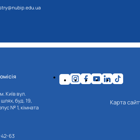
estry@nubip.edu.ua
омісія
м. Київ вул.
шлях, буд. 19,
Карта сайт
пус № 1, кімната
-42-63