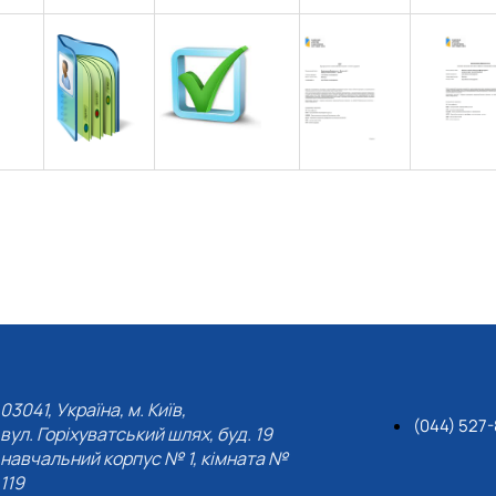
СЕРГА Петро Грирорович (18.06.1999 - 
СОЛОВЙОВ Сергій Олександрович (08.06.
СОРОКА Олександр Григорович (03.07.19
СТЕПАНОВ Віталій Анатолійович (09.06.1
ТЕРЕЩЕНКО Ростислав Віталійович (14.11
ТУШАКОВСЬКИЙ Борис Олександрович (0
ШЕВЧЕНКО Володимир В’ячеславович (30.
ШИНКАРЬОВ Олексій Сергійович (30.03.1
ЯРЕМА Микола Юрійович (13.12.1973 - 18.
03041, Україна, м. Київ,
(044) 527
вул. Горіхуватський шлях, буд. 19
навчальний корпус № 1, кімната №
119