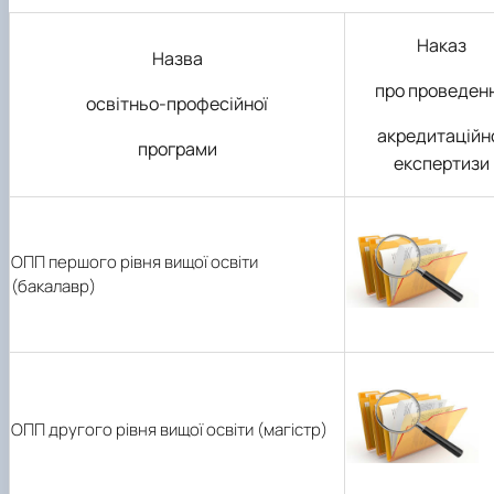
Боярська лісова дослідна станція
Скринька довіри
Пам'яті студентів та випускників інституту - захисникі
Наказ
Назва
Регіональний Східноєвропейський центр моніторингу
про проведен
освітньо-професійної
акредитаційн
програми
експертизи
ОПП першого рівня вищої освіти
(бакалавр)
ОПП другого рівня вищої освіти (магістр)