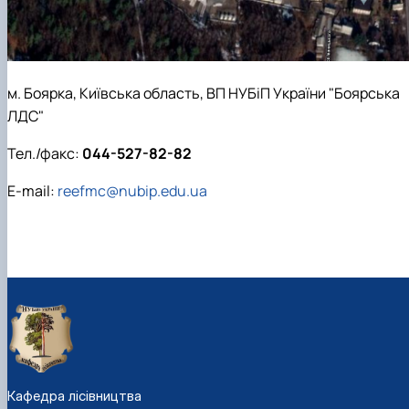
Пожежна ситуація в Україні за даними ЗМІ
Проєкти
Прес-релізи
Виступи в ЗМІ
Контакти
м. Боярка, Київська область, ВП НУБіП України "Боярська
ЛДС"
Тел./факс:
044-527-82-82
E-mail:
reefmc@nubip.edu.ua
Кафедра лісівництва