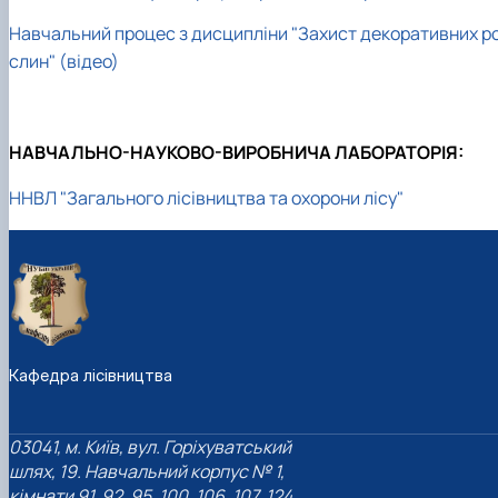
Пожежна ситуація в Україні за даними ЗМІ
Навчальний процес з дисципліни "Захист декоративних р
Проєкти
Прес-релізи
слин" (відео)
Виступи в ЗМІ
Контакти
НАВЧАЛЬНО-НАУКОВО-ВИРОБНИЧА ЛАБОРАТОРІЯ:
ННВЛ "Загального лісівництва та охорони лісу"
Кафедра лісівництва
03041, м. Київ, вул. Горіхуватський
шлях, 19. Навчальний корпус № 1,
кімнати 91, 92, 95, 100, 106, 107, 124,