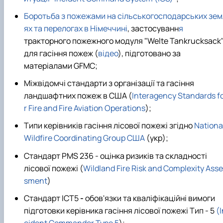
Пожежна ситуація в Україні за даними ЗМІ
Боротьба з пожежами на сільськогосподарських зем
Проєкти
Прес-релізи
ях та перелогах в Німеччині
,
застосуванн
я
Виступи в ЗМІ
тракторного пожежного модуля "Welte Tankrucksack
Контакти
для гасіння пожеж (
відео
), підготовано за
матеріалами GFMC;
Міжвідомчі стандарти з організації та гасіння
ландшафтних пожеж в США (
Interagency Standards f
r Fire and Fire Aviation Operations
);
Типи керівників гасіння лісової пожежі
згідно
Nationa
Wildfire Coordinating Group США
(укр);
Стандарт PMS 236 - оцінка ризиків та складності
лісової пожежі (
Wildland Fire Risk and Complexity Ass
sment
)
Стандарт ICT5
-
обов'язки та кваліфікаційні вимоги
підготовки керівника гасіння лісової пожежі Тип - 5
(I
cident Commander Type 5
);