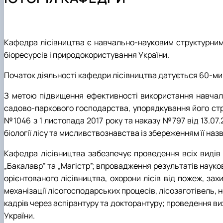
Склад кафедри
Виробничі практики
Публікації
Партнери
Підручники, навчальні посібники, монографії
Кафедра лісівництва є навчально-науковим структурним 
біоресурсів і природокористування України.
Початок діяльності кафедри лісівництва датується 60-ми 
З метою підвищення ефективності використання навчальн
садово-паркового господарства, упорядкування його струк
№1046 з 1 листопада 2017 року та наказу №797 від 13.07
біології лісу та мисливствознавства із збереженням її назв
Кафедра лісівництва забезпечує проведення всіх видів н
„Бакалавр” та „Магістр”; впровадження результатів наук
орієнтованого лісівництва, охорони лісів від пожеж, зах
механізації лісогосподарських процесів, лісозаготівель, 
кадрів через аспірантуру та докторантуру; проведення ви
України.