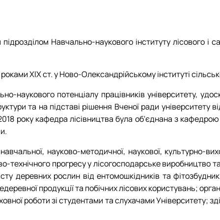
НЛ "Інженерно-технічного забезпечення лісового комплексу"
Пам’яті Володимира Кореня
НЛ "Лісознавства та лісівництва"
Моніторинг ландшафтних пожеж в Україн
НЛ "Музей лісових звірів та птахів ім. професора О.О. Салгансь
Діяльність REEFMC
НЛ "Патології лісу ім. професора А.В. Цилюрика"
Лісопожежні школи
підрозділом Навчально-наукового інституту лісового і с
ННВЛ "Загального лісівництва та охорони лісу"
Міжнародні стандарти з гасіння пожеж
Пожежне законодавство
роками ХІХ ст. у Ново-Олександрійському інституті сільськ
Публікації
Конференції та семінари
о-наукового потенціалу працівників університету, удоско
Корисні посилання
тури та на підставі рішення Вченої ради університету від
Пожежна ситуація в Україні за даними ЗМ
.2018 року кафедра лісівництва була об'єднана з кафедро
Проєкти
и.
Прес-релізи
Виступи в ЗМІ
авчальної, науково-методичної, наукової, культурно-вихов
Контакти
ово-технічного прогресу у лісогосподарське виробництво т
исту деревних рослин від ентомошкідників та фітозбудникі
недеревної продукції та побічних лісових користувань; орга
ховної роботи зі студентами та слухачами Університету; зд