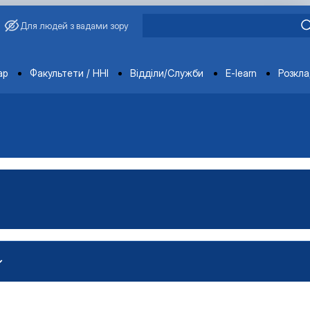
Для людей з вадами зору
ments
ар
Факультети / ННІ
Відділи/Служби
E-learn
Розкл