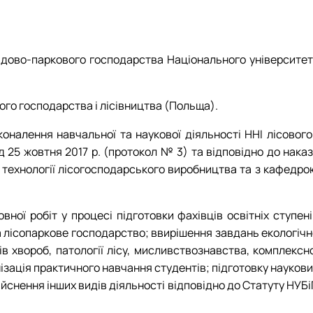
і
кого"
адово-паркового господарства Національного університет
ого господарства і лісівництва (Польща).
налення навчальної та наукової діяльності ННІ лісового 
 25 жовтня 2017 р. (протокол № 3) та відповідно до наказ
І
ю технології лісогосподарського виробництва та з кафедро
ної робіт у процесі підготовки фахівців освітніх ступені
а лісопаркове господарство; ввирішення завдань екологічн
в хвороб, патології лісу, мисливствознавства, комплексно
нізація практичного навчання студентів; підготовку науков
ійснення інших видів діяльності відповідно до Статуту НУБ