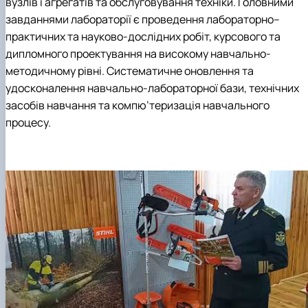
вузлів і агрегатів та обслуговування техніки. Головними
Пожежна ситуація в Україні за даними ЗМІ
завданнями лабораторії є проведення лабораторно–
Проєкти
практичних та науково-дослідних робіт, курсового та
Прес-релізи
Виступи в ЗМІ
дипломного проектування на високому навчально-
Контакти
методичному рівні. Систематичне оновлення та
удосконалення навчально-лабораторної бази, технічних
засобів навчання та компю’теризація навчального
процесу.