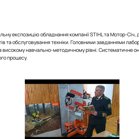
НЛ "Лісознавства та лісівництва"
Моніторинг ландшафтних пожеж в Україн
НЛ "Музей лісових звірів та птахів ім. професора О.О. Салгансь
Діяльність REEFMC
НЛ "Патології лісу ім. професора А.В. Цилюрика"
Лісопожежні школи
ННВЛ "Загального лісівництва та охорони лісу"
Міжнародні стандарти з гасіння пожеж
льну експозицію обладнання компанії STIHL та Мотор-Січ, 
Пожежне законодавство
гатів та обслуговування техніки. Головними завданнями лаб
Публікації
на високому навчально-методичному рівні. Систематичне о
Конференції та семінари
ого процесу.
Корисні посилання
Пожежна ситуація в Україні за даними ЗМ
Проєкти
Прес-релізи
Виступи в ЗМІ
Контакти