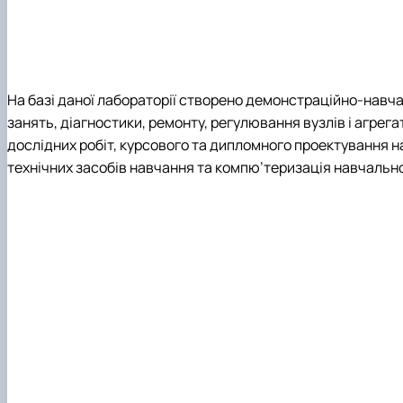
Підручники, навчальні посібники, монографії
На базі даної лабораторії створено демонстраційно-навча
занять, діагностики, ремонту, регулювання вузлів і агре
дослідних робіт, курсового та дипломного проектування 
технічних засобів навчання та компю’теризація навчальн