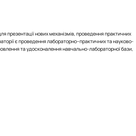
і
кого"
для презентації нових механізмів, проведення практичних
ораторії є проведення лабораторно–практичних та науково-
новлення та удосконалення навчально-лабораторної бази,
І