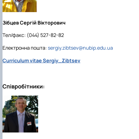
Пожежна ситуація в Україні за даними ЗМІ
Проєкти
Прес-релізи
Зібцев Сергій Вікторович
Виступи в ЗМІ
Контакти
Тел/факс: (044) 527-82-82
Електронна пошта:
sergiy.zibtsev@nubip.edu.ua
Curriculum vitae Sergiy_Zibtsev
Співробітники: