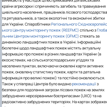
виникають у наслідок цілеспрямованих дій військових
Пожежна ситуація в Україні за даними ЗМІ
країни агресорки і спричиняють загибель та травмування
Проєкти
цивільного населення, працівників лісового господарств
Прес-релізи
Виступи в ЗМІ
та рятувальників, а також екологічні та економічні збитки
Контакти
для України. Співробітники
Регіонального Східноєвропей
ького Центру моніторингу пожеж (REEFMC)
спільно з
Глоб
льним Центром моніторингу пожеж (GFMC)
стежать за
динамікою ландшафтних пожеж в Україні. Інформаційні
бюлетені щодо ландшафтних пожеж містять актуальну
інформацію про пожежі в різних ландшафтах України (в
екосистемах, на сільськогосподарських угіддях та
населених пунктах, включаючи оновлені карти активних
пожеж, оновлену статистику пожеж, карти та детальна
інформація про великі пожежі) та постійно оновлюються.
Також у співпраці Центрів було видано
рекомендації
з
безпеки для подолання загрози лісових пожеж на землях
забруднених нерозірваними боєприпасами (UXO) та на
радіоактивно забруднених територіях. На картах зображен