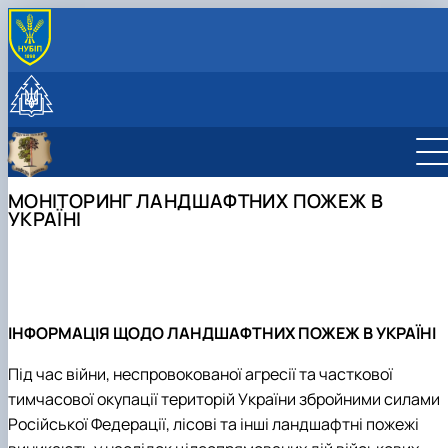
ПРО КАФЕДРУ
Історія кафедри
ОСВІТНІЙ ПРОЦЕС
Структурні підрозділи кафедри
Робочі програми навчальних дисциплін
НАУКОВА ДІЯЛЬНІСТЬ
Склад кафедри
Науково-дослідна лабораторія лісової
Навчальні практики
Про наукову діяльність
МІЖНАРОДНА ДІЯЛЬНІСТЬ
пірології
Виробничі практики
Наукові тематики
Регіональний Східноєвропейський центр
МУЗЕЙ
МОНІТОРИНГ ЛАНДШАФТНИХ ПОЖЕЖ В
НЛ "Ентомологічної експертизи та захисту
Публікації
моніторингу пожеж
Музей лісових звірів і птахів ім. професора О.О.
СТУДЕНТСЬКІ ГУРТКИ
УКРАЇНІ
лісу"
Підручники, навчальні посібники, монографії
Цілі та напрями діяльності
Про підрозділ
Салганського
Студентський науковий гурток "Лісознавство та
НЛ "Інженерно-технічного забезпечення
Партнери
Співробітники
практичне лісівництво"
лісового комплексу"
Пам’яті Володимира Кореня
НЛ "Лісознавства та лісівництва"
Моніторинг ландшафтних пожеж в Україні
НЛ "Музей лісових звірів та птахів ім.
Діяльність REEFMC
професора О.О. Салганського"
ІНФОРМАЦІЯ ЩОДО ЛАНДШАФТНИХ ПОЖЕЖ В УКРАЇНІ
Лісопожежні школи
НЛ "Патології лісу ім. професора А.В.
Міжнародні стандарти з гасіння пожеж
Цилюрика"
Під час війни, неспровокованої агресії та часткової
Пожежне законодавство
ННВЛ "Загального лісівництва та охорони
Публікації
тимчасової окупації територій України збройними силами
лісу"
Конференції та семінари
Російської Федерації, лісові та інші ландшафтні пожежі
Корисні посилання