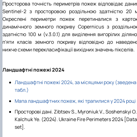
Просторова точність периметрів пожеж відповідає дани
Sentinel-2 з просторовою роздільною здатністю 20 м
Окреслені периметри пожеж перетиналися з карто
динамічного земного покриву Copernicus з роздільно
здатністю 100 м (v.3.0.1) для виділення вигорілих ділян
п'яти класів земного покриву відповідно до наведено
нижче схеми перекласифікації вихідних значень пікселів.
Ландшафтні пожежі 2024
Ландшафтні пожежі 2024, за місяцями року (зведена
табл.)
Мапа ландшафтних пожеж, які трапилися у 2024 році
Просторові дані. Zibtsev S., Myroniuk V., Soshenskyi O.
Kalchuk Ye. (2024). Ukraine Fire Perimeters 2024 [Data
set].