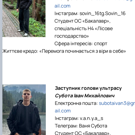
ail.com
Інстаграм: sovin_16tg.Sovin_16
Студент ОС «Бакалавр»,
спеціальність H4 «Лісове
господарство»
Сфера інтересів: спорт
Життєве кредо: «Перемога починається з віри в себе»
Заступник голови ультрасу
Субота Іван Михайлович
Електронна пошта:
subotaivan3@g
ail.com
Інстаграм: v.a.n.y.a_s
Телеграм: Ваня Субота
Студент ОС «Бакалавр»,