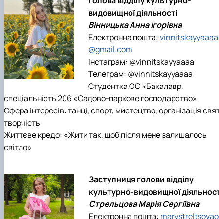
Голова відділу культурно-
видовищної діяльності
Вінницька Анна Ігорівна
Електронна пошта:
vinnitskayyaaaa
@gmail.com
Інстаграм: @vinnitskayyaaaa
Телеграм: @vinnitskayyaaaa
Студентка ОС «Бакалавр,
спеціальність 206 «Садово-паркове господарство»
Сфера інтересів: танці, спорт, мистецтво, організація свят
творчість
Життєве кредо: «Жити так, щоб після мене залишалось
світло»
Заступниця голови відділу
культурно-видовищної діяльност
Стрельцова Марія Сергіївна
Електронна пошта:
marystreltsovao