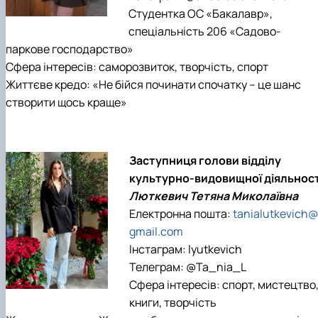
Студентка ОС «Бакалавр»,
спеціальність 206 «Садово-
паркове господарство»
Сфера інтересів: саморозвиток, творчість, спорт
Життєве кредо: «Не бійся починати спочатку – це шанс
створити щось краще»
Заступниця голови відділу
культурно-видовищної діяльност
Люткевич Тетяна Миколаївна
Електронна пошта:
tanialutkevich@
gmail.com
Інстаграм: lyutkevich
Телеграм: @Ta_nia_L
Сфера інтересів: спорт, мистецтво
книги, творчість