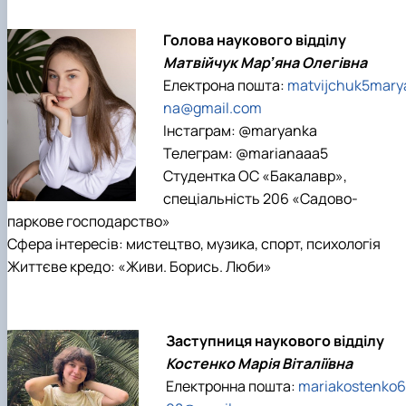
Голова наукового відділу
Матвійчук Марʼяна Олегівна
Електрона пошта:
matvijchuk5mary
na@gmail.com
Інстаграм: @maryanka
Телеграм: @marianaaa5
Студентка ОС «Бакалавр»,
спеціальність 206 «Садово-
паркове господарство»
Сфера інтересів: мистецтво, музика, спорт, психологія
Життєве кредо: «Живи. Борись. Люби»
Заступниця наукового відділу
Костенко Марія Віталіївна
Електронна пошта:
mariakostenko6