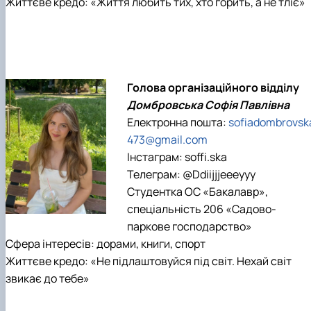
Життєве кредо: «Життя любить тих, хто горить, а не тліє»
Голова організаційного відділу
Домбровська Софія Павлівна
Електронна пошта:
sofiadombrovsk
473@gmail.com
Інстаграм: soffi.ska
Телеграм: @Ddiijjjeeeyyy
Студентка ОС «Бакалавр»,
спеціальність 206 «Садово-
паркове господарство»
Сфера інтересів: дорами, книги, спорт
Життєве кредо: «Не підлаштовуйся під світ. Нехай світ
звикає до тебе»