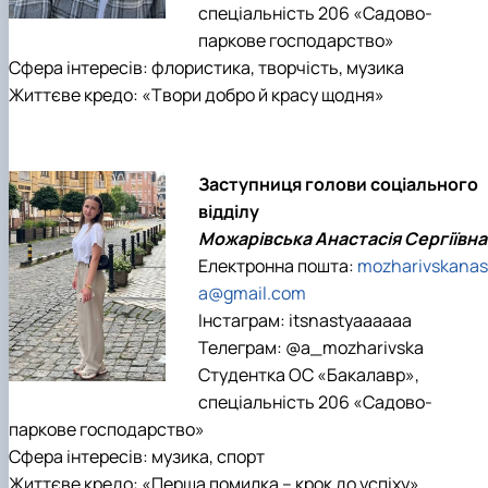
спеціальність 206 «Садово-
паркове господарство»
Сфера інтересів: флористика, творчість, музика
Життєве кредо: «Твори добро й красу щодня»
Заступниця голови соціального
відділу
Можарівська Анастасія Сергіївна
Електронна пошта:
mozharivskanas
a@gmail.com
Інстаграм: itsnastyaaaaaa
Телеграм: @a_mozharivska
Студентка ОС «Бакалавр»,
спеціальність 206 «Садово-
паркове господарство»
Сфера інтересів: музика, спорт
Життєве кредо: «Перша помилка – крок до успіху»