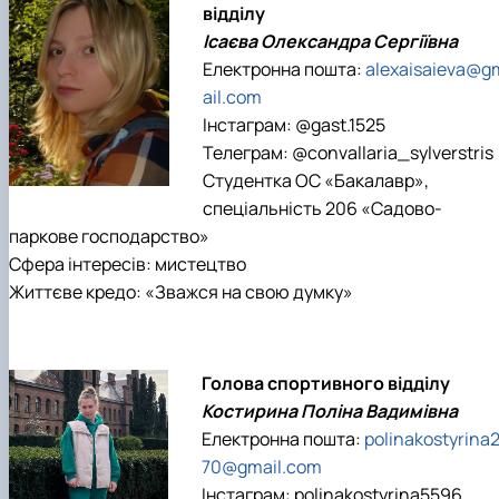
відділу
Ісаєва Олександра Сергіївна
Електронна пошта:
alexaisaieva@g
ail.com
Інстаграм: @gast.1525
Телеграм: @convallaria_sylverstris
Студентка ОС «Бакалавр»,
спеціальність 206 «Садово-
паркове господарство»
Сфера інтересів: мистецтво
Життєве кредо: «Зважся на свою думку»
Голова спортивного відділу
Костирина Поліна Вадимівна
Електронна пошта:
polinakostyrina
70@gmail.com
Інстаграм: polinakostyrina5596