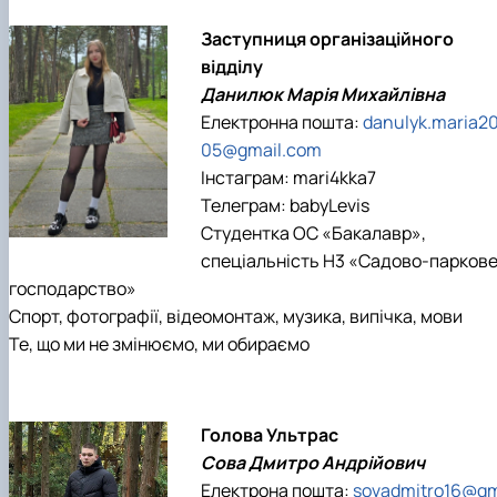
Заступниця організаційного
відділу
Данилюк Марія Михайлівна
Електронна пошта:
danulyk.maria2
05@gmail.com
Інстаграм: mari4kka7
Телеграм: babyLevis
Студентка ОС «Бакалавр»,
спеціальність Н3 «Садово-парков
господарство»
Спорт, фотографії, відеомонтаж, музика, випічка, мови
Те, що ми не змінюємо, ми обираємо
Голова Ультрас
Сова Дмитро Андрійович
Електрона пошта:
sovadmitro16@g