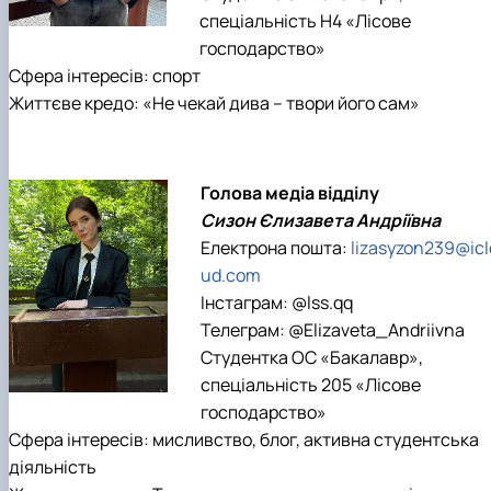
спеціальність H4 «Лісове
господарство»
Сфера інтересів: спорт
Життєве кредо: «Не чекай дива – твори його сам»
Голова медіа відділу
Сизон Єлизавета Андріївна
Електрона пошта:
lizasyzon239@icl
ud.com
Інстаграм: @lss.qq
Телеграм: @Elizaveta_Andriivna
Студентка ОС «Бакалавр»,
спеціальність 205 «Лісове
господарство»
Сфера інтересів: мисливство, блог, активна студентська
діяльність