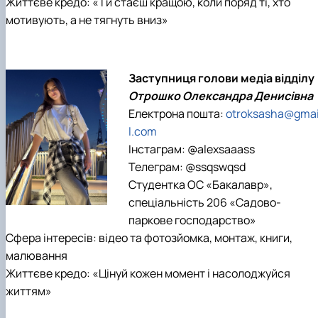
Життєве кредо: «Ти стаєш кращою, коли поряд ті, хто
мотивують, а не тягнуть вниз»
Заступниця голови медіа відділу
Отрошко Олександра Денисівна
Електрона пошта:
otroksasha@gma
l.com
Інстаграм: @alexsaaass
Телеграм: @ssqswqsd
Студентка ОС «Бакалавр»,
спеціальність 206 «Садово-
паркове господарство»
Сфера інтересів: відео та фотозйомка, монтаж, книги,
малювання
Життєве кредо: «Цінуй кожен момент і насолоджуйся
життям»