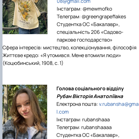
08@gmail.com
Інстаграм: @mewmofko
Телеграм: @greengrapeflakes
Студентка ОС «Бакалавр»,
спеціальність 206 «Садово-
паркове господарство»
Сфера інтересів: мистецтво, колекціонування, філософія
Життєве кредо: «Я утомився. Мене втомили люди»
(Коцюбинський, 1908, с. 1)
Голова соціального відділу
Рубан Вікторія Анатоліївна
Електрона пошта:
v.rubansha@gma
l.com
Інстаграм: rubanshaaa
Телеграм: rubanshaaaa
Студентка ОС «Бакалавр»,