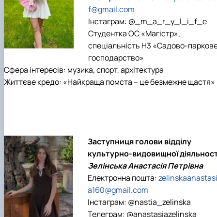
f@gmail.com
Інстаграм: @_m_a_r_y_l_i_f_e
Студентка ОС «Магістр»,
спеціальність Н3 «Садово-парков
господарство»
Сфера інтересів: музика, спорт, архітектура
Життєве кредо: «Найкраща помста – це безмежне щастя»
Заступниця голови відділу
культурно-видовищної діяльност
Зелінська Анастасія Петрівна
Електронна пошта:
zelinskaanastas
a160@gmail.com
Інстаграм: @nastia_zelinska
Телеграм: @anastasiazelinska