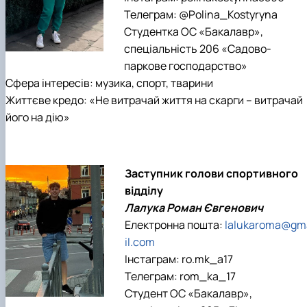
Телеграм: @Polina_Kostyryna
Студентка ОС «Бакалавр»,
спеціальність 206 «Садово-
паркове господарство»
Сфера інтересів: музика, спорт, тварини
Життєве кредо: «Не витрачай життя на скарги – витрачай
його на дію»
Заступник голови спортивного
відділу
Лалука Роман Євгенович
Електронна пошта:
lalukaroma@gm
il.com
Інстаграм: ro.mk_a17
Телеграм: rom_ka_17
Студент ОС «Бакалавр»,