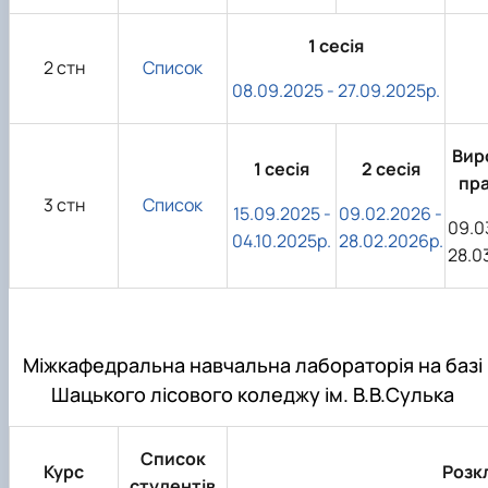
1 сесія
2 стн
Список
08.09.2025 - 27.09.2025р.
Вир
1 сесія
2 сесія
пр
3 стн
Список
15.09.2025 -
09.02.2026 -
09.0
04.10.2025р.
28.02.2026р.
28.0
Міжкафедральна навчальна лабораторія на базі
Шацького лісового коледжу ім. В.В.Сулька
Список
Курс
Розкл
студентів