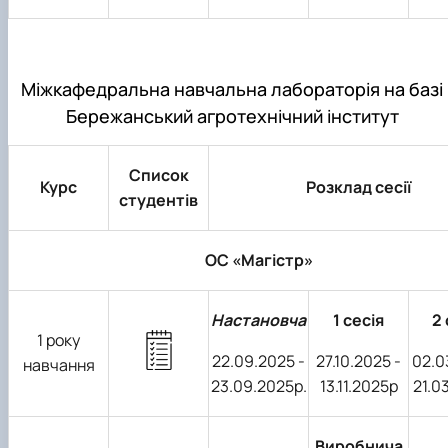
Міжкафедральна навчальна лабораторія на базі
Бережанський агротехнічний інститут
Список
Курс
Розклад сесії
студентів
ОС «Магістр»
Настановча
1 сесія
2 
1 року
22.09.2025 -
27.10.2025 -
02.0
навчання
23.09.2025р.
13.11.2025р
21.0
Виробнича