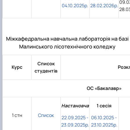
09.0
04.10.2025р.
28.02.2026р.
28.0
Міжкафедральна навчальна лабораторія на базі
Малинського лісотехнічного коледжу
Список
Курс
Розкл
студентів
ОС «Бакалавр»
Настановча
1 сесія
1 стн
Список
22.09.2025 -
06.10.2025 -
23.09.2025р.
23.10.2025р.