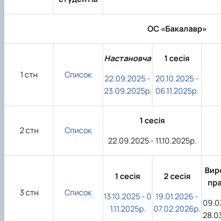
ОС «Бакалавр»
Настановча
1 сесія
1 стн
Список
22.09.2025 -
20.10.2025 -
23.09.2025р
.
06.11.2025р.
1 сесія
2 стн
Список
22.09.2025 - 11.10.2025р.
Вир
1 сесія
2 сесія
пр
3 стн
Список
13.10.2025 - 0
19.01.2026 -
09.0
1.11.2025р.
07.02.2026р.
28.0