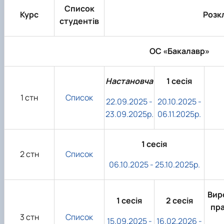
Список
Курс
Розкл
студентів
ОС «Бакалавр»
Настановча
1 сесія
1 стн
Список
22.09.2025 -
20.10.2025 -
23.09.2025р.
06.11.2025р.
1 сесія
2 стн
Список
06.10.2025 - 25.10.2025р.
Вир
1 сесія
2 сесія
пр
3 стн
Список
15.09.2025 -
16.02.2026 -