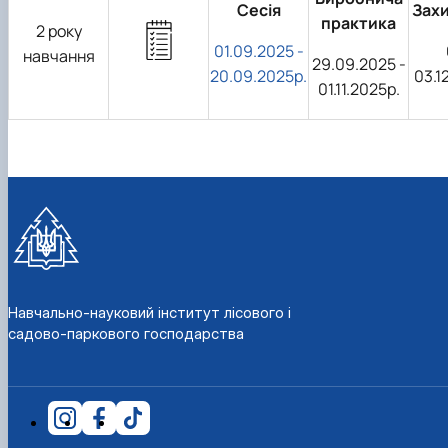
Сесія
Зах
практика
2 року
01.09.2025 -
навчання
29.09.2025 -
20.09.2025р.
03.1
01.11.2025р.
Навчально-науковий інститут лісового і
садово-паркового господарства