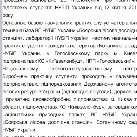
КОРЕНЬ Володимир Анатолійович (24.10.19
підготовку студентів НУБіП України» від 12 квітня 201
- 08.02.2025 р.), випускник 2013 рок…
року.
ЛАЗЕБНИК Іван Вікторович (25.02.1993 -
Основною базою навчальних практик слугує матеріальн
17.09.2023 р.), випускник 2019 року, спі…
технічна база ВП НУБіП України «Боярська лісова дослідн
ЛЕВЧЕНКО Валентин Віталійович (10.11.2003
станція», лабораторії НУБіП України. Частину навчальни
19.07.2022 р.), студент 1-го курсу …
практик студенти проходять на території Ботанічного сад
ЛІЧНИЙ Юрій Русланович (06.05.1996 -
15.12.2024 р.), випускник 2019 року.
НУБіП України, у Голосіївському парку м. Києва
МИКУЛІЧ Богдан Олексійович (07.08.1991
підприємствах КО «Київзеленбуд», НПП «Голосіївський», 
-12.07.2023 р.), випускник 2013 року.
Національному еколого-натуралістичному центрі
МИРОНЕНКО Михайло Вікторович (02.10.19
Виробничу практику студенти проходять у галузеви
- 24.05.2024 р.), випускник 1999 року.
підприємствах, підпорядкованих Державному агентств
МУЗИЧЕНКО Костянтин Вікторович
(18.02.1993 – 13.02.2023 р.), випускник 2021
лісових ресурсів України (відповідно до угоди), державн
рок…
і приватних деревообробних підприємствах м. Києва т
ОБЛОМЕЙ Семен Олександрович (13.06.20
області, підприємствах КО «Київзеленбуд», заповідниках
- 21.06.2022 р.), студент 3-го курсу 20…
національних природних парках, ВП НУБіП Україн
ПАЛІЄНКО Максим Володимирович (14.11.19
«Боярська лісова дослідна станція», Ботанічному сад
- 24.08.2022 р.), випускник 2011 року.
ПЕТРИЧЕНКО Віктор Михайлович (30.11.1985
НУБіП України.
17.05.2022 р.), випускник 2011 року.