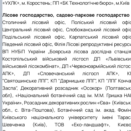
«УХЛК», м. Коростень; ПП «БК Технологічне бюро», м.Київ
Лісове господарство, садово-паркове господарство
Столичний лісовий офіс, Поліський лісовий офіс
Центральний лісовий офіс, Слобожанський лісовий офіс
Подільський лісовий офіс, Карпатський лісовий офіс
Південий лісовий офіс, Філія Лісові репродуктивні ресурс
ВП НУБіП України „Боярська лісова дослідна станція”
Костопільський військовий лісгосп ДП «Львівськи
військовий лісокомбінат», ДП «Червоноармійський лісгос
АПК», ДП «Словечанський лісгосп АПК», К
"Святошинське ЛПГ", КП "Дарницьке ЛПГ", КП "ЛПГ Конча
Заспа", Декоративний розсадник «Осокор» (Полтавськ
обл), «Національний ботанічний сад ім. М.М. Гришка НА
України», Розсадник декоративних рослин «Єва» (Київськ
обл., с. Віта-Поштова), Ботанічний сад ім. акад. Фомін
Київського національного університету імені Тарас
Шевченка (Київ), ТОВ «Еко-ландшафт», Києво