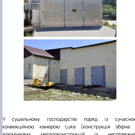
У сушильному господарстві поряд із сучасно
конвекційною камерою Luka (конструкція збірна 
алюмінієвих металоконструкцій із несправжні