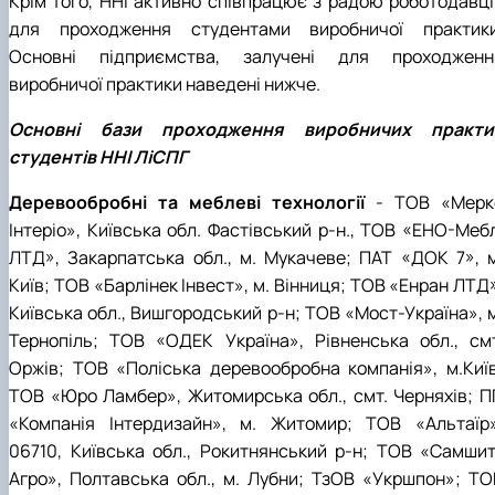
Крім того, ННІ активно співпрацює з радою роботодавці
СЕРГА Петро Грирорович (18.06.1999 -
для проходження студентами виробничої практики
17.04.2024 р.), студент 2-го курсу 2024 рі…
Основні підприємства, залучені для проходженн
СОЛОВЙОВ Сергій Олександрович
виробничої практики наведені нижче.
(08.06.1983 - 27.09.2022 р.), випускник 2017
року.
Основні бази проходження виробничих практи
СОРОКА Олександр Григорович (03.07.1986 
студентів ННІ ЛіСПГ
03.07.2023 р.), випускник 2019 року.
СТЕПАНОВ Віталій Анатолійович (09.06.19
Деревообробні та меблеві технології
- ТОВ «Мерк
- 20.05.2022 р.), випускник 1999 року.
ТЕРЕЩЕНКО Ростислав Віталійович (14.11.1
Інтеріо», Київська обл. Фастівський р-н., ТОВ «ЕНО-Мебл
- 28.12.2023 р.), студент 2 курсу з…
ЛТД», Закарпатська обл., м. Мукачеве; ПАТ «ДОК 7», м
ТУШАКОВСЬКИЙ Борис Олександрович
Київ; ТОВ «Барлінек Інвест», м. Вінниця; ТОВ «Енран ЛТД
(02.05.1981 - 02.02.2025 р.), випускник 2003 р…
Київська обл., Вишгородський р-н; ТОВ «Мост-Україна», м
ШЕВЧЕНКО Володимир В’ячеславович
Тернопіль; ТОВ «ОДЕК Україна», Рівненська обл., смт
(30.06.1965 - 03.2022 р.), випускник 1992 року.
ШИНКАРЬОВ Олексій Сергійович (30.03.19
Оржів; ТОВ «Поліська деревообробна компанія», м.Київ
- 25.08.2023 р.), випускник 2016 року.
ТОВ «Юро Ламбер», Житомирська обл., смт. Черняхів; П
ЯРЕМА Микола Юрійович (13.12.1973 -
«Компанія Інтердизайн», м. Житомир; ТОВ «Альтаїр»
18.12.2022 р.), випускник 1996 року.
06710, Київська обл., Рокитнянський р-н; ТОВ «Самшит
Агро», Полтавська обл., м. Лубни; ТзОВ «Укршпон»; ТО