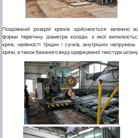
Поздовжній розкрій кряжів здійснюється залежно ві
форми перетину, діаметра колоди, з якої випилюєтьс
кряж, наявності тріщин і сучків, внутрішніх напружень 
кряжі, а також бажаного виду одержуваної текстури шпону