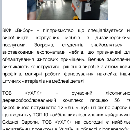
ВКФ «Вибор» – підприємство, що спеціалізується н
виробництві корпусних меблів з дизайнерським
послугами. Зокрема, студентів знайомляться 
виставковими експонатами меблів, що призначені дл
облаштування житлових приміщень. Велике захопленн
викликають конструктивні рішення виробів з алюмінієви
профілів, малярні роботи, фанерування, наклейка інши
штучних матеріалів на меблеві деталі.
ТОВ «УХЛК» – сучасний лісопильно
деревооброблювальний комплекс площею 36 га
виробничою потужністю 1,2 млн. м. куб. на рік по сировин
що входить у ТОП 10 найбільших лісопильних майданчикі
Східної Європи. ТОВ «УХЛК» на сьогодні є найбіль
масштабним проектом в Україні в області лісопереробки