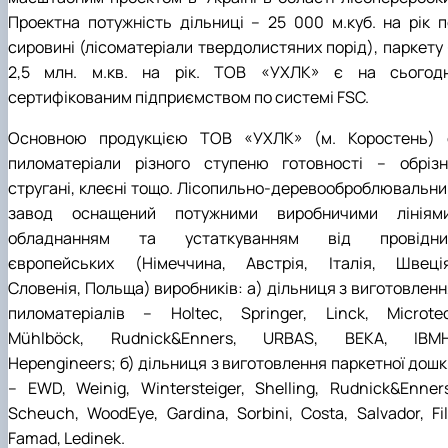
Проектна потужність дільниці – 25 000 м.куб. на рік п
сировині (лісоматеріали твердолистяних порід), паркету 
2,5 млн. м.кв. на рік. ТОВ «УХЛК» є на сьогодн
сертифікованим підприємством по системі FSC.
Основною продукцією ТОВ «УХЛК» (м. Коростень) 
пиломатеріали різного ступеню готовності – обрізні
стругані, клеєні тощо. Лісопильно-деревооброблювальни
завод оснащений потужними виробничими лініями
обладнанням та устаткуванням від провідни
європейських (Німеччина, Австрія, Італія, Швеція
Словенія, Польща) виробників: а) дільниця з виготовленн
пиломатеріалів – Holtec, Springer, Linck, Microtec
Mühlböck, Rudnick&Enners, URBAS, BEKA, IBMH
Hepengineers; б) дільниця з виготовлення паркетної дошк
– EWD, Weinig, Wintersteiger, Shelling, Rudnick&Enners
Scheuch, WoodEye, Gardina, Sorbini, Costa, Salvador, Fil
Famad, Ledinek.