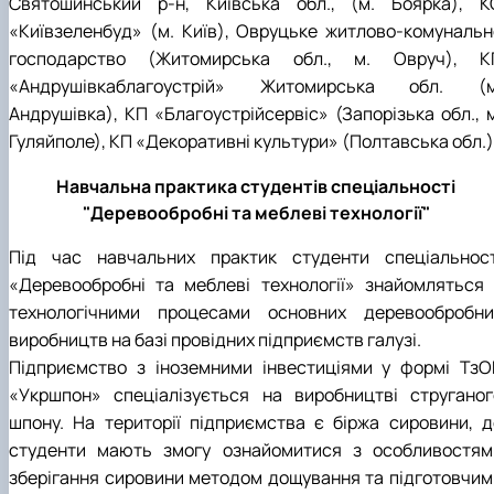
Святошинський р-н, Київська обл., (м. Боярка), К
«Київзеленбуд» (м. Київ), Овруцьке житлово-комунальн
господарство (Житомирська обл., м. Овруч), К
«Андрушівкаблагоустрій» Житомирська обл. (м
Андрушівка), КП «Благоустрійсервіс» (Запорізька обл., м
Гуляйполе), КП «Декоративні культури» (Полтавська обл.)
Навчальна практика студентів спеціальності
"Деревообробні та меблеві технології"
Під час навчальних практик студенти спеціальност
«Деревообробні та меблеві технології» знайомляться 
технологічними процесами основних деревообробни
виробництв на базі провідних підприємств галузі.
Підприємство з іноземними інвестиціями у формі ТзО
«Укршпон» спеціалізується на виробництві струганог
шпону. На території підприємства є біржа сировини, д
студенти мають змогу ознайомитися з особливостям
зберігання сировини методом дощування та підготовчим