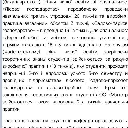
(бакалаврського) рівня вищої освіти зі спеціальност
БОРИСЕНКО Володимир Валерійович
Лісопожежні школи
(29.07.1981 - 02.02.2024 р.), випускник 2002
Міжнародні стандарти з гасіння пожеж
«Лісове господарство» передбачено проведенн
ро…
Пожежне законодавство
навчальних практик упродовж 20 тижнів та виробнич
ГОЛУБ Артур Володимирович (13.04.1994 -
Контакти
практика загальним обсягом 3 тижні, «Садово-парков
12.09.2021 р.), випускник 2020 року.
господарство» – відповідно 19 і 3 тижні. Для спеціальнос
ГОРЕЦЬКИЙ Олег Петрович (22.11.1974 -
«Деревообробні та меблеві технології» указані вищ
18.06.2022 р.), випускник 1999 року.
терміни складають 18 і 3 тижні відповідно. На другом
ГОРОБЕНКО Олександр Миколайович
(13.09.1986 - 11.11.2024 р.), випускник 2023 ро…
(магістерському) рівні вищої освіти закріпленн
ДАНИЛЕНКО Андрій Миколайович (04.07.19
теоретичних знань студентів здійснюється за рахуно
- 24.08.2024 р.), випускник 2016 року.
виробничої практики (18 тижнів), яку студенти проходят
ДОСЯК Дмитро Дмитрович (14.05.1981 -
наприкінці 2-го і впродовж усього 3-го семестру н
22.12.2023 р.), випускник 2004 року.
провідних підприємствах лісового, садово-парковог
ДРУЗЬ Валерій Іванович (02.10.1980 -
05.09.2023 р.), випускник 2003 року.
господарства та деревообробної галузі. Крім того
ДУБИНА Сергій Анатолійович (24.04.1983 -
закріплення теоретичних знань студентів ОС «Магістр
31.07.2023 р.), випускник 2005 року.
здійснюється також впродовж 2-х тижнів навчальни
ЗАЛОЗНИЙ Вʼячеслав Анатолійович
практик.
(11.06.1984 - 24.09.2024 р.), випускник 2006
ро…
Практичне навчання студентів кафедри організовують 
КОВАЛЬСЬКИЙ Павло Васильович (25.06.19
проводять відповідно до «Положення про практичн
- 06.05.2022 р.), випускник 1999 року.