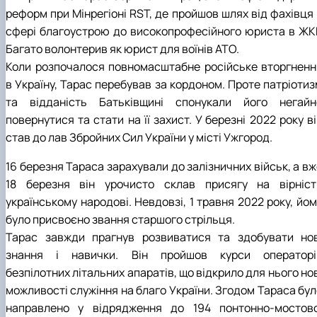
реформ при Мінрегіоні RST, де пройшов шлях від фахівця 
КОРЕНЬ Володимир Анатолійович (24.10.19
- 08.02.2025 р.), випускник 2013 рок…
сфері благоустрою до високопрофесійного юриста в ЖКГ
ЛАЗЕБНИК Іван Вікторович (25.02.1993 -
Багато волонтерив як юрист для воїнів АТО.
17.09.2023 р.), випускник 2019 року, спі…
Коли розпочалося повномасштабне російське вторгненн
ЛЕВЧЕНКО Валентин Віталійович (10.11.2003
в Україну, Тарас перебував за кордоном. Проте патріотиз
19.07.2022 р.), студент 1-го курсу …
та відданість Батьківщині спонукали його негайн
ЛІЧНИЙ Юрій Русланович (06.05.1996 -
повернутися та стати на її захист. У березні 2022 року в
15.12.2024 р.), випускник 2019 року.
МИКУЛІЧ Богдан Олексійович (07.08.1991
став до лав Збройних Сил України у місті Ужгород.
-12.07.2023 р.), випускник 2013 року.
МИРОНЕНКО Михайло Вікторович (02.10.19
16 березня Тараса зарахували до залізничних військ, а в
- 24.05.2024 р.), випускник 1999 року.
18 березня він урочисто склав присягу на вірніст
МУЗИЧЕНКО Костянтин Вікторович
українському народові. Невдовзі, 1 травня 2022 року, йо
(18.02.1993 – 13.02.2023 р.), випускник 2021
було присвоєно звання старшого стрільця.
рок…
Тарас завжди прагнув розвиватися та здобувати нов
ОБЛОМЕЙ Семен Олександрович (13.06.20
- 21.06.2022 р.), студент 3-го курсу 20…
знання і навички. Він пройшов курси операторі
ПАЛІЄНКО Максим Володимирович (14.11.19
безпілотних літальних апаратів, що відкрило для нього но
- 24.08.2022 р.), випускник 2011 року.
можливості служіння на благо України. Згодом Тараса бул
ПЕТРИЧЕНКО Віктор Михайлович (30.11.1985
направлено у відрядження до 194 понтонно-мостово
17.05.2022 р.), випускник 2011 року.