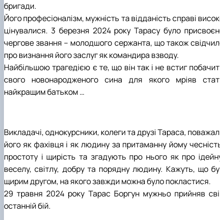
бригади.
СЕРГА Петро Грирорович (18.06.1999 -
17.04.2024 р.), студент 2-го курсу 2024 рі…
Його професіоналізм, мужність та відданість справі висо
СОЛОВЙОВ Сергій Олександрович
цінувалися. 3 березня 2024 року Тарасу було присвоєн
(08.06.1983 - 27.09.2022 р.), випускник 2017
чергове звання – молодшого сержанта, що також свідчил
року.
про визнання його заслуг як командира взводу.
СОРОКА Олександр Григорович (03.07.1986 
Найбільшою трагедією є те, що він так і не встиг побачи
03.07.2023 р.), випускник 2019 року.
свого новонародженого сина для якого мріяв стат
СТЕПАНОВ Віталій Анатолійович (09.06.19
- 20.05.2022 р.), випускник 1999 року.
найкращим батьком …
ТЕРЕЩЕНКО Ростислав Віталійович (14.11.1
- 28.12.2023 р.), студент 2 курсу з…
ТУШАКОВСЬКИЙ Борис Олександрович
(02.05.1981 - 02.02.2025 р.), випускник 2003 р…
Викладачі, однокурсники, колеги та друзі Тараса, поважа
ШЕВЧЕНКО Володимир В’ячеславович
його як фахівця і як людину за притаманну йому чесність
(30.06.1965 - 03.2022 р.), випускник 1992 року.
простоту і щирість та згадують про нього як про ідейну
ШИНКАРЬОВ Олексій Сергійович (30.03.19
веселу, світлу, добру та порядну людину. Кажуть, що бу
- 25.08.2023 р.), випускник 2016 року.
щирим другом, на якого завжди можна було покластися.
ЯРЕМА Микола Юрійович (13.12.1973 -
18.12.2022 р.), випускник 1996 року.
29 травня 2024 року Тарас Боргун мужньо прийняв сві
останній бій.