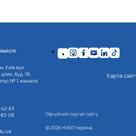
омісія
м. Київ вул.
шлях, буд. 19,
Карта сайт
пус № 1, кімната
-42-63
Офіційний портал сайту
-83-08
© 2026 НУБІП Україна
du.ua