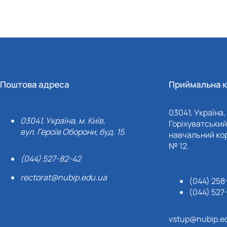
Поштова адреса
Приймальна к
03041, Україна, 
03041, Україна, м. Київ,
Горіхуватський 
вул. Героїв Оборони, буд. 15.
навчальний кор
№ 12.
(044) 527-82-42
rectorat@nubip.edu.ua
(044) 258
(044) 527
vstup@nubip.e