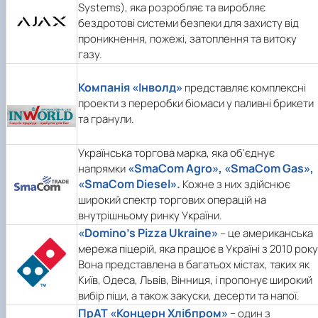
Systems), яка розробляє та виробляє
бездротові системи безпеки для захисту від
проникнення, пожежі, затоплення та витоку
газу.
Компанія «Інволд»
представляє комплексні
проекти з переробки біомаси у паливні брикети
та гранули.
Українська торгова марка, яка об'єднує
«SmaCom Agro», «SmaCom Gas»,
напрямки
«SmaCom Diesel».
Кожне з них здійснює
широкий спектр торгових операцій на
внутрішньому ринку України.
«Domino’s Pizza Ukraine»
– це американська
мережа піцерій, яка працює в Україні з 2010 року
Вона представлена в багатьох містах, таких як
Київ, Одеса, Львів, Вінниця, і пропонує широкий
вибір піци, а також закуски, десерти та напої.
ПрАТ «Концерн Хлібпром»
− один з