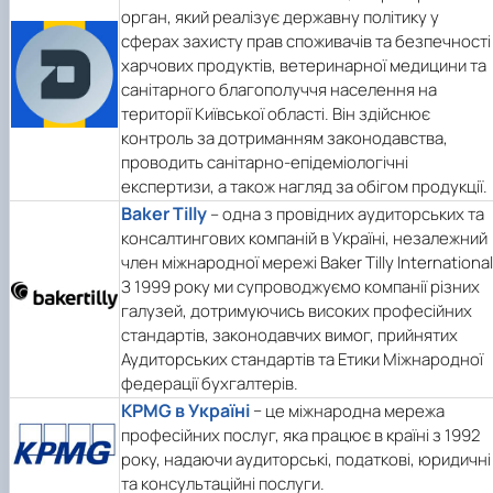
орган, який реалізує державну політику у
сферах захисту прав споживачів та безпечності
харчових продуктів, ветеринарної медицини та
санітарного благополуччя населення на
території Київської області. Він здійснює
контроль за дотриманням законодавства,
проводить санітарно-епідеміологічні
експертизи, а також нагляд за обігом продукції.
Baker Tilly
– одна з провідних аудиторських та
консалтингових компаній в Україні, незалежний
член міжнародної мережі Baker Tilly International
З 1999 року ми супроводжуємо компанії різних
галузей, дотримуючись високих професійних
стандартів, законодавчих вимог, прийнятих
Аудиторських стандартів та Етики Міжнародної
федерації бухгалтерів.
KPMG в Україні
− це міжнародна мережа
професійних послуг, яка працює в країні з 1992
року, надаючи аудиторські, податкові, юридичні
та консультаційні послуги.