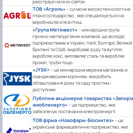
реєстрації на їхніх сайтах.
ТОВ «Агроль»
– сучасне високотехнологічне
птахогосподарство , яке спеціалізується на
виробництві м’яса птиці.
Група Метінвест
«
»
− міжнародна група
гірничо-металургійних компаній, що володіє
підприємствами в Україні, Італії, Болгарії, Великій
Британії та США, видобуває руду та вугілля,
виробляє кокс, виплавляє сталь та виробляє
прокат, труби тощо.
JYSK»
«
– це міжнародна мережа магазинів зі
скандинавським корінням, яка робить
облаштування дому та саду простим і
доступним.
Публічне акціонерне товариство «Запорі
жяобленерго»
− це підприємство, яке
забезпечує постачання електроенергії
ТОВ фірма «Новофарм-Біосинтез»
– це
українське фармацевтичне підприємство, яке