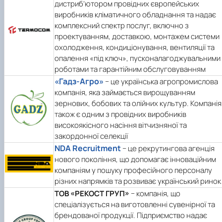
дистриб’ютором провідних європейських
виробників кліматичного обладнання та надає
комплексний спектр послуг, включно з
проектуванням, доставкою, монтажем системи
охолодження, кондиціонування, вентиляції та
опалення «під ключ», пусконалагоджувальними
роботами та гарантійним обслуговуванням
«Гадз-Агро»
− це українська агропромислова
компанія, яка займається вирощуванням
зернових, бобових та олійних культур. Компанія
також є одним з провідних виробників
високоякісного насіння вітчизняної та
закордонної селекції
NDA Recruitment
− це рекрутингова агенція
нового покоління, що допомагає інноваційним
компаніям у пошуку професійного персоналу
різних напрямків та розвиває український ринок
ТОВ «РЕКОСТ ГРУП»
− компанія, що
спеціалізується на виготовленні сувенірної та
брендованої продукції. Підприємство надає