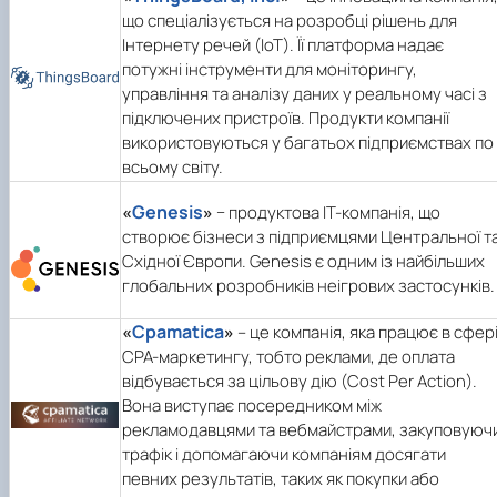
що спеціалізується на розробці рішень для
Інтернету речей (IoT). Її платформа надає
потужні інструменти для моніторингу,
управління та аналізу даних у реальному часі з
підключених пристроїв. Продукти компанії
використовуються у багатьох підприємствах по
всьому світу.
Genesis
«
»
− продуктова ІТ-компанія, що
створює бізнеси з підприємцями Центральної т
Східної Європи. Genesis є одним із найбільших
глобальних розробників неігрових застосунків.
Cpamatica
«
»
– це компанія, яка працює в сфер
CPA-маркетингу, тобто реклами, де оплата
відбувається за цільову дію (Cost Per Action).
Вона виступає посередником між
рекламодавцями та вебмайстрами, закуповуюч
трафік і допомагаючи компаніям досягати
певних результатів, таких як покупки або