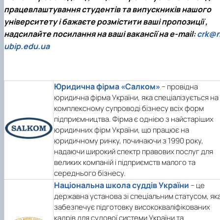
працевлаштування студентів та випускників нашого
університету і бажаєте розмістити ваші пропозиції ,
надсилайте посилання на ваші вакансії на e-mail:
crk@
ubip.edu.ua
Юридична фірма «Салком»
− провідна
юридична фірма України, яка спеціалізується на
комплексному супроводі бізнесу всіх форм
підприємництва. Фірма є однією з найстаріших
юридичних фірм України, що працює на
юридичному ринку, починаючи з 1990 року,
надаючи широкий спектр правових послуг для
великих компаній і підприємств малого та
середнього бізнесу.
Національна школа суддів України
− це
державна установа зі спеціальним статусом, як
забезпечує підготовку висококваліфікованих
кадрів для судової системи України та