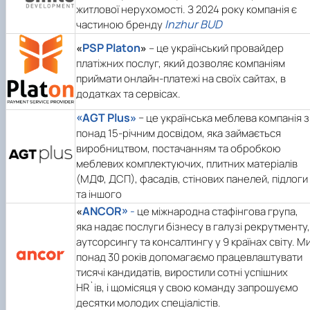
житлової нерухомості. З 2024 року компанія є
Inzhur BUD
частиною бренду
PSP Platon
«
»
– це український провайдер
платіжних послуг, який дозволяє компаніям
приймати онлайн-платежі на своїх сайтах, в
додатках та сервісах.
«AGT Plus»
− це українська меблева компанія з
понад 15-річним досвідом, яка займається
виробництвом, постачанням та обробкою
меблевих комплектуючих, плитних матеріалів
(МДФ, ДСП), фасадів, стінових панелей, підлоги
та іншого
ANCOR»
-
«
це міжнародна стафінгова група,
яка надає послуги бізнесу в галузі рекрутменту,
аутсорсингу та консалтингу у 9 країнах світу. М
понад 30 років допомагаємо працевлаштувати
тисячі кандидатів, виростили сотні успішних
HR`ів, і щомісяця у свою команду запрошуємо
десятки молодих спеціалістів.