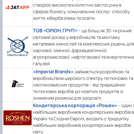
створює високотехнологічні застосунки в
сферах бізнесу, комунальних послуг, способу
життя, кібербезпеки та освіти.
ТОВ «ОРІОН.ГРУП»
− це більш як 30-ти річний
світовий досвід у виробництві та монтажу
металевих ємностей та комплексних рішень для
харчової, хімічної, фармацевтичної,
агропромислової, нафтогазової та енергетично
галузей.
«Imperial Brands»
займається розробкою та
виробництвом широкого спектру тютюнових та
нікотиновмісних продуктів – від традиційних
тютюнових виробів до новітніх продуктів зі
зниженим ризиком для здоров’я.
Кондитерська корпорація «Рошен»
− один 
найбільших виробників кондитерських виробів в
Україні та Східній Європі, входить у тридцятку
найбільших виробників кондитерських виробів
світу.