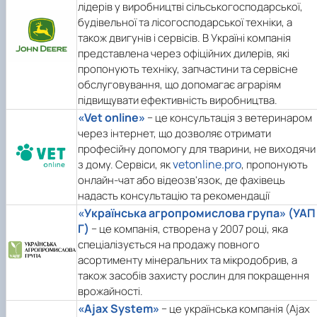
лідерів у виробництві сільськогосподарської,
будівельної та лісогосподарської техніки, а
також двигунів і сервісів. В Україні компанія
представлена через офіційних дилерів, які
пропонують техніку, запчастини та сервісне
обслуговування, що допомагає аграріям
підвищувати ефективність виробництва.
«Vet online»
− це консультація з ветеринаром
через інтернет, що дозволяє отримати
професійну допомогу для тварини, не виходячи
vetonline.pro
з дому. Сервіси, як
, пропонують
онлайн-чат або відеозв'язок, де фахівець
надасть консультацію та рекомендації
«Українська агропромислова група» (УАП
Г)
− це компанія, створена у 2007 році, яка
спеціалізується на продажу повного
асортименту мінеральних та мікродобрив, а
також засобів захисту рослин для покращення
врожайності.
«Ajax System»
− це українська компанія (Ajax