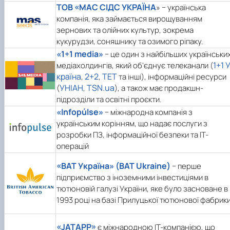
ТОВ «МАС СІДС УКРАЇНА
» − українська
компанія, яка займається вирощуванням
зернових та олійних культур, зокрема
кукурудзи, соняшнику та озимого ріпаку.
«1+1 media»
− це один з найбільших українськи
1+1 
медіахолдингів, який об'єднує телеканали (
країна
2+2
ТЕТ
,
,
та інші), інформаційні ресурси
УНІАН
TSN.ua
(
,
), а також має продакшн-
підрозділи та освітні проєкти.
«Infopúlse»
− міжнародна компанія з
українським корінням, що надає послуги з
розробки ПЗ, інформаційної безпеки та IT-
операцій
«ВАТ Україна» (ВАТ Ukraine)
− перше
підприємство з іноземними інвестиціями в
тютюновій галузі України, яке було засноване в
1993 році на базі Прилуцької тютюнової фабрики
«JATAPP»
є міжнародною ІТ-компанією, що