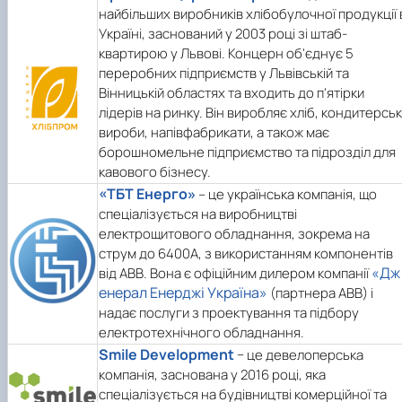
найбільших виробників хлібобулочної продукції 
Україні, заснований у 2003 році зі штаб-
квартирою у Львові. Концерн об'єднує 5
переробних підприємств у Львівській та
Вінницькій областях та входить до п'ятірки
лідерів на ринку. Він виробляє хліб, кондитерськ
вироби, напівфабрикати, а також має
борошномельне підприємство та підрозділ для
кавового бізнесу.
«ТБТ Енерго»
– це українська компанія, що
спеціалізується на виробництві
електрощитового обладнання, зокрема на
струм до 6400А, з використанням компонентів
«Дж
від ABB. Вона є офіційним дилером компанії
енерал Енерджі Україна»
(партнера ABB) і
надає послуги з проектування та підбору
електротехнічного обладнання.
Smile Development
− це девелоперська
компанія, заснована у 2016 році, яка
спеціалізується на будівництві комерційної та