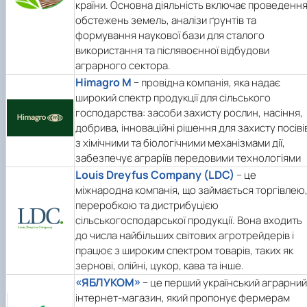
країни. Основна діяльність включає проведенн
обстежень земель, аналізи ґрунтів та
формування наукової бази для сталого
використання та післявоєнної відбудови
аграрного сектора.
Himagro M
− провідна компанія, яка надає
широкий спектр продукції для сільського
господарства: засоби захисту рослин, насіння,
добрива, інноваційні рішення для захисту посіві
з хімічними та біологічними механізмами дії,
забезпечує аграріїв передовими технологіями
Louis Dreyfus Company (LDC)
− це
міжнародна компанія, що займається торгівлею
переробкою та дистрибуцією
сільськогосподарської продукції. Вона входить
до числа найбільших світових агротрейдерів і
працює з широким спектром товарів, таких як
зернові, олійні, цукор, кава та інше.
«ЯБЛУКОМ»
− це перший український аграрний
інтернет-магазин, який пропонує фермерам