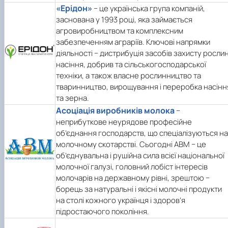
«Ерідон»
− це українська група компаній,
заснована у 1993 році, яка займається
агровиробництвом та комплексним
забезпеченням аграріїв. Ключові напрямки
діяльності − дистрибуція засобів захисту рослин
насіння, добрив та сільськогосподарської
техніки, а також власне рослинництво та
тваринництво, вирощування і переробка насінн
та зерна.
Асоціація виробників молока
−
неприбуткове неурядове професійне
об’єднання господарств, що спеціалізуються на
молочному скотарстві. Сьогодні АВМ − це
об’єднувальна і рушійна сила всієї національної
молочної галузі, головний лобіст інтересів
молочарів на державному рівні, зрештою −
борець за натуральні і якісні молочні продукти
на столі кожного українця і здоров’я
підростаючого покоління.