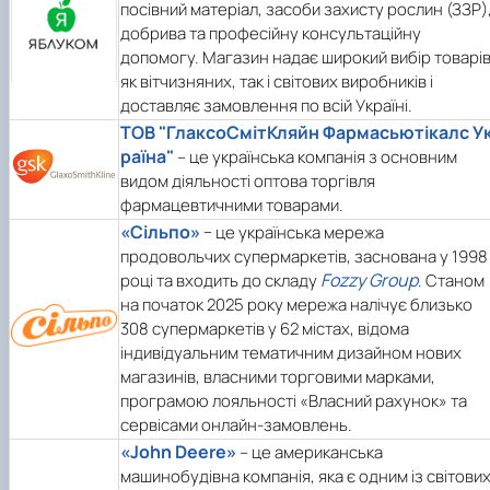
посівний матеріал, засоби захисту рослин (ЗЗР)
добрива та професійну консультаційну
допомогу. Магазин надає широкий вибір товарі
як вітчизняних, так і світових виробників і
доставляє замовлення по всій Україні.
ТОВ "ГлаксоСмітКляйн Фармасьютікалс У
раїна"
– це українська компанія з основним
видом діяльності оптова торгівля
фармацевтичними товарами.
«Сільпо»
− це українська мережа
продовольчих супермаркетів, заснована у 1998
Fozzy Group
році та входить до складу
. Станом
на початок 2025 року мережа налічує близько
308 супермаркетів у 62 містах, відома
індивідуальним тематичним дизайном нових
магазинів, власними торговими марками,
програмою лояльності «Власний рахунок» та
сервісами онлайн-замовлень.
«John Deere»
– це американська
машинобудівна компанія, яка є одним із світови