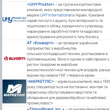
«UHY Prostor»
− це група консалтингових
компаній, яка є представником міжнародної
UHY International
мережі
в Україні. Компанія
надає послуги з аудиту, бухгалтерського та
податкового обліку, юридичного супроводу,
нарахування заробітної плати та кадрового
адміністрування для різного типу бізнесу.
АТ «Ельворті»
− це провідне українське
підприємство з виробництва
сільськогосподарської техніки, розташоване в
Кропивницькому. Воно є одним із найстаріших у
регіоні та відоме як виробник
високотехнологічної техніки для аграріїв, раніш
відоме під назвою ПАТ «Червона зірка».
«МАРКЕТЛІС»
− українська компанія, яка з 199
року спеціалізується на постачанні, монтажі та
сервісному обслуговуванні верстатів та
обладнання для деревообробної та меблевої
промисловості.
ThingsBoard, Inc.
«
»
− це інноваційна компанія