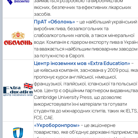
займається розробкою та виробництвом
якісних, безпечних та ефективних лікарських
засобів.
ПрАТ «Оболонь»
− це найбільший український
виробник пива, безалкогольних та
слабоалкогольних напоїв, а також мінеральної
води. Компанія є лідером експорту пива в Україн
та вважається найбільшим пивоварним заводом
за потужністю в Європі.
Центр іноземних мов «Extra Education»
−
це київська компанія, заснована у 2009 році, яка
пропонує курси англійської, німецької,
французької, італійської, іспанської та польської
мов. Центр є офіційним партнером видавництва
Cambridge University Press, що дозволяє
використовувати їхні матеріали та готувати
студентів до міжнародних іспитів, таких як IELTS,
FCE, CAE.
«Укроборонпром»
− це акціонерне
товариство, яке об'єднує державні підприємств