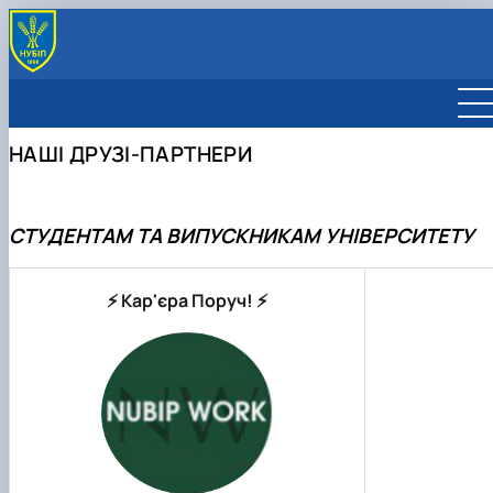
ВІДДІЛИ
Підготовче відділення
ДРУЗІ-ПАРТНЕРИ
НАШІ ДРУЗІ-ПАРТНЕРИ
Відділ профорієнтації та маркетингу
ПОЛОЖЕННЯ
Відділ працевлаштування та зв'язків з
роботодавцями
СТУДЕНТАМ ТА ВИПУСКНИКАМ УНІВЕРСИТЕТУ
⚡ Кар'єра Поруч! ⚡