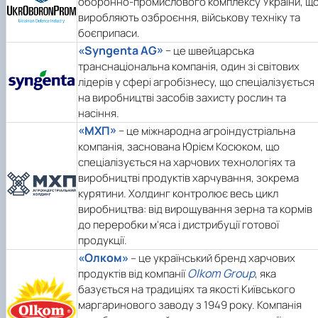
оборонно-промислового комплексу України, щ
виробляють озброєння, військову техніку та
боєприпаси.
«Syngenta AG»
− це швейцарська
транснаціональна компанія, один зі світових
лідерів у сфері агробізнесу, що спеціалізується
на виробництві засобів захисту рослин та
насіння.
«МХП»
− це міжнародна агроіндустріальна
компанія, заснована Юрієм Косюком, що
спеціалізується на харчових технологіях та
виробництві продуктів харчування, зокрема
курятини. Холдинг контролює весь цикл
виробництва: від вирощування зерна та кормів
до переробки м'яса і дистрибуції готової
продукції.
«Олком»
– це український бренд харчових
Olkom Group
продуктів від компанії
, яка
базується на традиціях та якості Київського
маргаринового заводу з 1949 року. Компанія