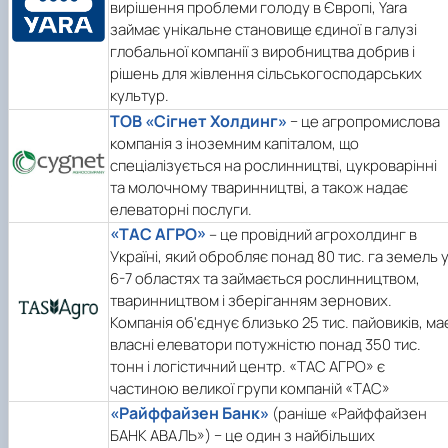
вирішення проблеми голоду в Європі, Yara
займає унікальне становище єдиної в галузі
глобальної компанії з виробництва добрив і
рішень для жівлення сільськогосподарських
культур.
ТОВ «Сігнет Холдинг»
− це агропромислова
компанія з іноземним капіталом, що
спеціалізується на рослинництві, цукроварінні
та молочному тваринництві, а також надає
елеваторні послуги.
«ТАС АГРО»
– це провідний агрохолдинг в
Україні, який обробляє понад 80 тис. га земель 
6-7 областях та займається рослинництвом,
тваринництвом і зберіганням зернових.
Компанія об'єднує близько 25 тис. пайовиків, ма
власні елеватори потужністю понад 350 тис.
тонн і логістичний центр. «ТАС АГРО» є
частиною великої групи компаній «ТАС»
«Райффайзен Банк»
(раніше «Райффайзен
БАНК АВАЛЬ») − це один з найбільших