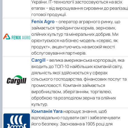
України. IT-технології застосовуються на всіх
етапах − від вирощування сировини до реалізаці
готової продукції.
Fenix Agro
– оператор аграрного ринку, що
займається трейдингом кормів, зернових,
олійних культур та мінеральних добрив. Ми
орієнтуємося на бізнес-модель «сервіс, як
продукт», акцентуючись на високій якості
обслуговування партнерів.
Cargill
− велика американська корпорація, яка
входить до ТОП-10 найбільших компаній світу,
діяльність якої здійснюється у сферах
сільського господарства, фінансових послуг та
промисловості. Компанія займається
виробництвом, зберіганням, торгівлею,
обробкою та розподілом зерна та олійних
культур.
Компанія Yara
нарощує знання, щоб
відповідально годувати світ і забезпечувати
його безпеку. Заснована в 1905 році для