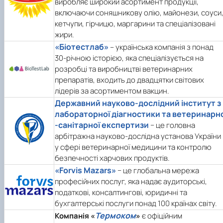
виробляє широкий асортимент продукції,
включаючи соняшникову олію, майонези, соуси
кетчупи, гірчицю, маргарини та спеціалізовані
жири.
«Біотестлаб»
– українська компанія з понад
30-річною історією, яка спеціалізується на
розробці та виробництві ветеринарних
препаратів, входить до двадцятки світових
лідерів за асортиментом вакцин.
Державний науково-дослідний інститут з
лабораторної діагностики та ветеринарн
-санітарної експертизи
− це головна
арбітражна науково-дослідна установа України
у сфері ветеринарної медицини та контролю
безпечності харчових продуктів.
«Forvis Mazars»
− це глобальна мережа
професійних послуг, яка надає аудиторські,
податкові, консалтингові, юридичні та
бухгалтерські послуги понад 100 країнах світу.
Термоком
Компанія «
»
є офіційним