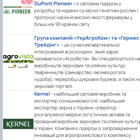
DuPont Pioneer
–
є світовим лідером у
розробці та наданні сучасної генетики рослин і
пропонує насіння високої якості фермерам у
більш ніж 90 країнах світу
Група компаній «УкрАгроКом» та «Гермес
Трейдінг»
− це сучасний вертикально
інтегрований агрохолдинг, який зараз
називається «АгроВіста». Він спеціалізується на
виробництві зернових та олійних культур,
тваринництві (свинарство і велика рогата
худоба), переробці цукрових буряків, а також н
зерновій торгівлі.
Kernel
− найбільший світовий виробник та
експортер соняшникової олії, найбільший
експортер зерна з України, оператор
розгалуженої мережі логістичних активів та
провідний виробник зернових та олійних культу
в Україні. Компанія є лідером із запровадження
інновацій для агропромислового комплексу