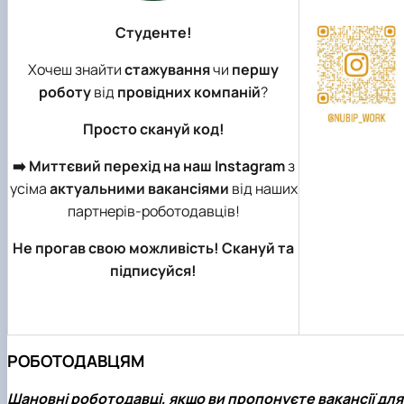
Студенте!
Хочеш знайти
стажування
чи
першу
роботу
від
провідних компаній
?
Просто скануй код!
➡️ Миттєвий перехід на наш Instagram
з
усіма
актуальними вакансіями
від наших
партнерів-роботодавців!
Не прогав свою можливість! Скануй та
підписуйся!
РОБОТОДАВЦЯМ
Шановні роботодавці, якщо ви пропонуєте вакансії для