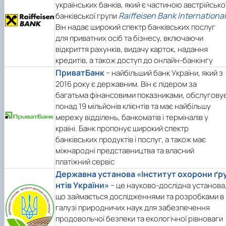
українських банків, який є частиною австрійсько
Raiffeisen Bank International
банківської групи
Він надає широкий спектр банківських послуг
для приватних осіб та бізнесу, включаючи
відкриття рахунків, видачу карток, надання
кредитів, а також доступ до онлайн-банкінгу
ПриватБанк
− найбільший банк України, який з
2016 року є державним. Він є лідером за
багатьма фінансовими показниками, обслугову
понад 19 мільйонів клієнтів та має найбільшу
мережу відділень, банкоматів і терміналів у
країні. Банк пропонує широкий спектр
банківських продуктів і послуг, а також має
міжнародні представництва та власний
платіжний сервіс
Державна установа «Інститут охорони ґр
нтів України»
− це науково-дослідна установа
що займається дослідженнями та розробками в
галузі природничих наук для забезпечення
продовольчої безпеки та екологічної рівноваги