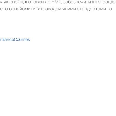
ом якісної підготовки до НМТ, забезпечити інтеграцію
лено ознайомити їх із академічними стандартами та
entranceCourses