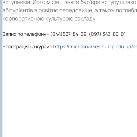
вступників. Його місія − зняти бар'єри вступу шлях
абітурієнтів в освітнє середовище, а також поглиб
корпоративною культурою закладу
Запис по телефону - (044)527-84-09, (097) 343-80-01
Реєстрація на курси -
https://microcourses.nubip.edu.ua/