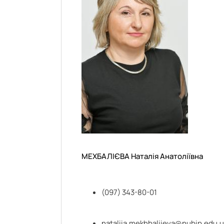
МЕХБАЛІЄВА Наталія Анатоліївна
(097) 343-80-01
nataliia.mekhbaliieva@nubip.edu.