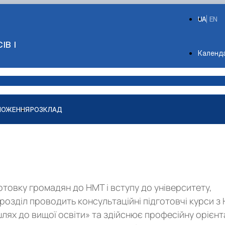
UA
EN
ІВ І
Depart
Календ
ЛОЖЕННЯ
РОЗКЛАД
и"
отовку громадян до НМТ і вступу до університету,
озділ проводить консультаційні підготовчі курси з
шлях до вищої освіти» та здійснює професійну орієн