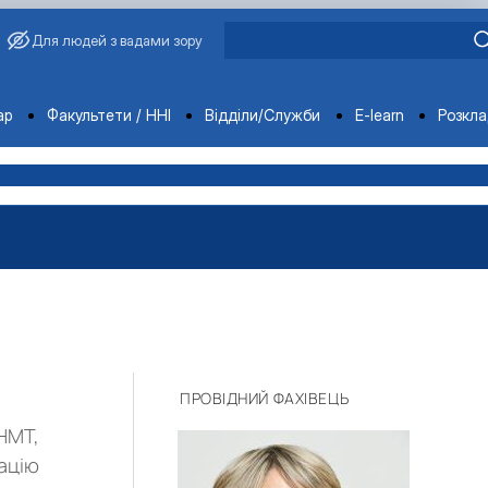
Для людей з вадами зору
ments
ар
Факультети / ННІ
Відділи/Служби
E-learn
Розкл
ПРОВІДНИЙ ФАХІВЕЦЬ
 НМТ,
тацію