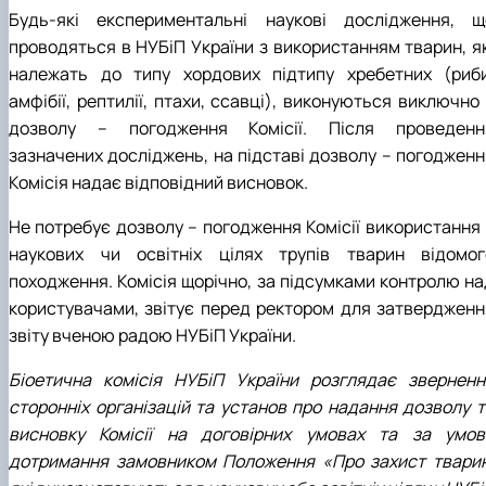
Будь-які експериментальні наукові дослідження, щ
проводяться в НУБіП України з використанням тварин, як
належать до типу хордових підтипу хребетних (риби
амфібії, рептилії, птахи, ссавці), виконуються виключно
дозволу – погодження Комісії. Після проведенн
зазначених досліджень, на підставі дозволу – погодженн
Комісія надає відповідний висновок.
Не потребує дозволу – погодження Комісії використання 
наукових чи освітніх цілях трупів тварин відомог
походження. Комісія щорічно, за підсумками контролю на
користувачами, звітує перед ректором для затвердженн
звіту вченою радою НУБіП України.
Біоетична комісія НУБіП України розглядає зверненн
сторонніх організацій та установ про надання дозволу т
висновку Комісії на договірних умовах та за умов
дотримання замовником Положення «Про захист тварин