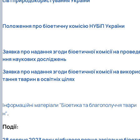
сів і природокористування України
Положення про біоетичну комісію НУБіП України
Заявка про надання згоди біоетичної комісії на провед
ння наукових досліджень
Заявка про надання згоди біоетичної комісії на викори
тання тварин в освітніх цілях
Інформаційні матеріали "Біоетика та благополуччя твари
.
н"
Події:
28 серпня 2023 року відбулося перше засідання біоет