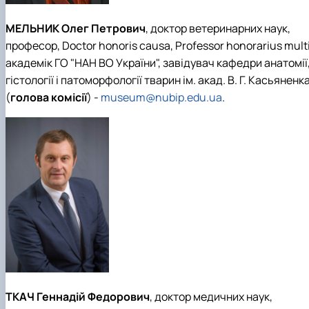
МЕЛЬНИК Олег Петрович
, доктор ветеринарних наук,
професор, Doctor honoris causa, Professor honorarius multi
академік ГО "НАН ВО України", завідувач кафедри анатомії
гістології і патоморфології тварин ім. акад. В. Г. Касьяненк
(
голова комісії
) -
museum@nubip.edu.ua
.
ТКАЧ Геннадій Федорович
, доктор медичних наук,