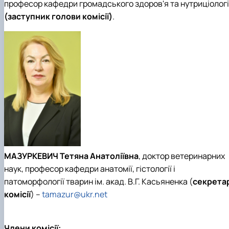
професор кафедри громадського здоров'я та нутриціологі
(заступник голови комісії)
.
МАЗУРКЕВИЧ Тетяна Анатоліївна
, доктор ветеринарних
наук, професор кафедри анатомії, гістології і
патоморфології тварин ім. акад. В.Г. Касьяненка (
секрета
комісії
) –
tamazur@ukr.net
Члени комісії: