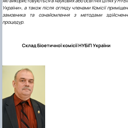
які використовуються в наукових або освітніх цілях у НУБ
України», а також після огляду членами Комісії приміщен
замовника та ознайомлення з методами здійсненн
процедур.
Склад Біоетичної комісії НУБіП України