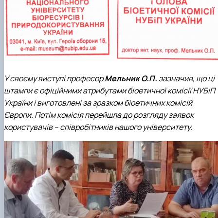
У своєму виступі професор
Мельник О.П.
зазначив, що ці
штампи є офіційними атрибутами біоетичної комісії НУБіП
України і виготовлені за зразком біоетичних комісій
Європи. Потім комісія перейшла до розгляду заявок
користувачів – співробітників нашого університету.