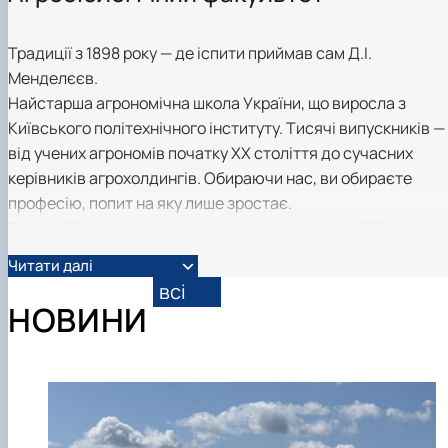
Кафедра рослинництва
Кафедра садівництва ім. проф. В.Л. Симиренка
Традиції з 1898 року — де іспити приймав сам Д.І.
Кафедра технології зберігання, переробки та
стандартизації продукції рослинницт…
Менделєєв.
Вчена рада агробіологічного факультету
Найстарша агрономічна школа України, що виросла з
Колегіальні органи
Київського політехнічного інституту. Тисячі випускників —
Рада роботодавців агробіологічного
від учених агрономів початку XX століття до сучасних
факультету
керівників агрохолдингів. Обираючи нас, ви обираєте
Рада аспірантів агробіологічного
факультету
професію, попит на яку лише зростає.
Сенат студентської організації
Понад 125 років Агробіологічний факультет НУБіП України
агробіологічного факультету
залишається еталоном агрономічної освіти: наука
Рада молодих вчених НДІ рослинництва та
Читати далі
світового рівня, практика на власних дослідних полях і
ґрунтознавства агробіологічного факульт…
всі
випускники, яких агробізнес запрошує ще до отримання
НОВИНИ
диплома.