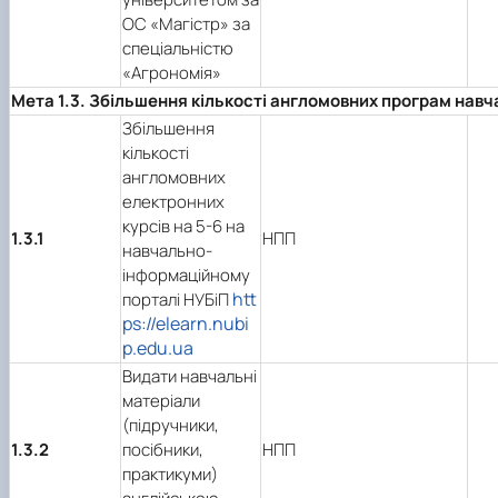
ОС «Магістр» за
спеціальністю
«Агрономія»
Мета 1.3. Збільшення кількості англомовних програм нав
Збільшення
кількості
англомовних
електронних
курсів на 5-6 на
1.3.1
НПП
навчально-
інформаційному
htt
порталі НУБіП
ps://elearn.nubi
p.edu.ua
Видати навчальні
матеріали
(підручники,
1.3.2
посібники,
НПП
практикуми)