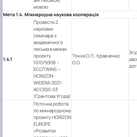
англійською
мовою
Мета 1.4. Міжнародна наукова кооперація
Провести 2
наукових
семінара з
академічного
письма в межах
Згі
проекту
Тонха О.Л., Кравченко
1.4.1
дво
101079308 –
О.О.
дог
ECOTWINS —
HORIZON-
WIDERA-2021-
ACCESS-03
(Грантова Угода)
Поточна робота
по міжнародному
проекту HORIZON
EUROPE
«Розвиток