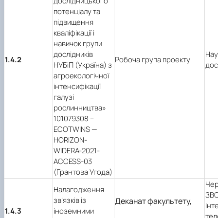
дослідницького
потенціалу та
підвищення
кваліфікації і
навичок групи
дослідників
Нау
1.4.2
Робоча група проекту
НУБіП (Україна) з
дос
агроекологічної
інтенсифікації
галузі
рослинництва»
101079308 –
ECOTWINS —
HORIZON-
WIDERA-2021-
ACCESS-03
(Грантова Угода)
Чер
Налагодження
ЗВО
зв’язків із
Деканат факультету,
Інт
1.4.3
іноземними
тел