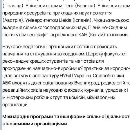
Кафедра рослинництва
(Польща), Університетом м. Гент (Бельгія), Університето
Кафедра садівництва ім. проф. В.Л. Симиренка
природних ресурсів та прикладних наук про життя
Кафедра технології зберігання, переробки та
(Австрія), Університетом Lleidа (Іспанія), Чжецьзянською
стандартизації продукції рослинницт…
академія сільськогосподарських наук, Північно-Східним
Вчена рада агробіологічного факультету
Колегіальні органи
інститутом географії і агроекології КАН (Китай) та іншими.
Рада роботодавців агробіологічного
факультету
Науково-педагогічні працівники постійно проходять
Рада аспірантів агробіологічного
навчання та стажування за кордоном. Щороку факультет
факультету
рекомендує кращих студентів та магістрів для
Сенат студентської організації
проходження навчально-виробничої практики за кордоно
агробіологічного факультету
і для вступу в аспірантуру НУБіП України. Співробітники
Рада молодих вчених НДІ рослинництва та
АБФ входять до спеціалізованих Вчених рад, редколегій т
ґрунтознавства агробіологічного факульт…
редакційних рядів наукових фахових журналів, урядових і
міністерських робочих груп та комісій, міжнародних
організацій.
Міжнародні програми та інші форми спільної діяльност
з іноземними організаціями