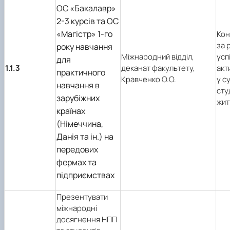
ОС «Бакалавр»
2-3 курсів та ОC
«Магістр» 1-го
Кон
за 
року навчання
Міжнародний відділ,
усп
для
1.1.3
деканат факультету,
акт
практичного
Кравченко О.О.
у с
навчання в
сту
зарубіжних
жит
країнах
(Німеччина,
Данія та ін.) на
передових
фермах та
підприємствах
Презентувати
міжнародні
досягнення НПП