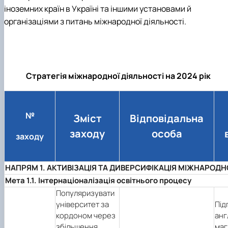
іноземних країн в Україні та іншими установами й
організаціями з питань міжнародної діяльності.
Стратегія міжнародної діяльності на 2024 рік
№
Зміст
Відповідальна
заходу
особа
заходу
НАПРЯМ 1. АКТИВІЗАЦІЯ ТА ДИВЕРСИФІКАЦІЯ МІЖНАРОДН
Мета 1.1. Інтернаціоналізація освітнього процесу
Популяризувати
університет за
Під
кордоном через
анг
збільшення
маг