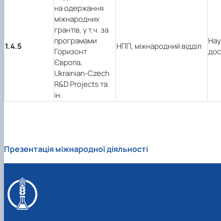
на одержання
міжнародних
грантів, у т.ч. за
програмами
Нау
1.4.5
НПП, міжнародний відділ
Горизонт
дос
Європа,
Ukrainian-Czech
R&D Projects та
ін.
Презентація міжнародної діяльності