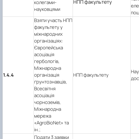
НПП факультету
колегами-
ел
науковцями
по
Взяти участь НПП
факультету у
міжнародних
організаціях:
Європейська
асоціація
гербологів,
Міжнародна
Нау
1.4.4
організація
НПП факультету
дос
ґрунтознавців,
Всесвітня
асоціація
чорноземів,
Міжнародна
мережа
«AgroBioNet» та
ін.;
Подати 3 заявки