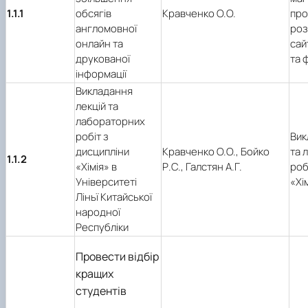
1.1.1
обсягів
Кравченко О.О.
про
англомовної
роз
онлайн та
сай
друкованої
та 
інформації
Викладання
лекцій та
лабораторних
робіт з
Вик
дисципліни
Кравченко О.О., Бойко
та 
1.1.2
«Хімія» в
Р.С., Галстян А.Г.
роб
Університеті
«Хі
Ліньї Китайської
народної
Республіки
Провести відбір
кращих
студентів