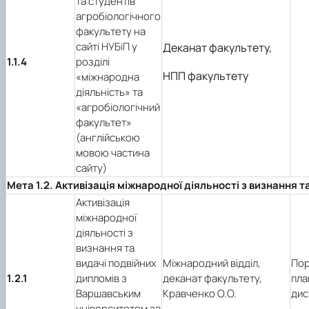
та студентів
агробіологічного
факультету на
сайті НУБіП у
Деканат факультету,
1.1.4
розділі
НПП факультету
«міжнародна
діяльність» та
«агробіологічний
факультет»
(англійською
мовою частина
сайту)
Мета 1.2. Активізація міжнародної діяльності з визнання т
Активізація
міжнародної
діяльності з
визнання та
видачі подвійних
Міжнародний відділ,
Пор
1.2.1
дипломів з
деканат факультету,
пла
Варшавським
Кравченко О.О.
дис
університетом за